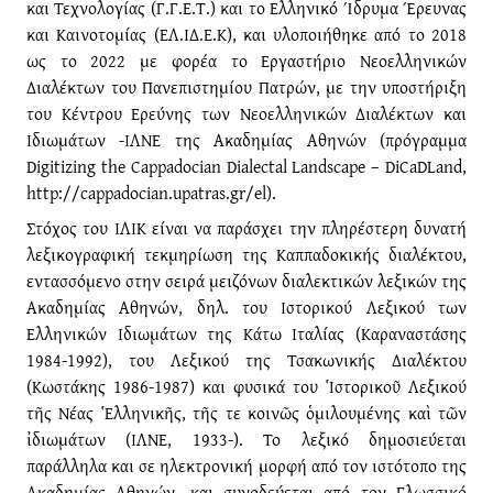
και Τεχνολογίας (Γ.Γ.Ε.Τ.) και το Ελληνικό Ίδρυμα Έρευνας
και Καινοτομίας (ΕΛ.ΙΔ.Ε.Κ), και υλοποιήθηκε από το 2018
ως το 2022 με φορέα το Εργαστήριο Νεοελληνικών
Διαλέκτων του Πανεπιστημίου Πατρών, με την υποστήριξη
του Κέντρου Ερεύνης των Νεοελληνικών Διαλέκτων και
Ιδιωμάτων -ΙΛΝΕ της Ακαδημίας Αθηνών (πρόγραμμα
Digitizing the Cappadocian Dialectal Landscape – DiCaDLand,
http://cappadocian.upatras.gr/el).
Στόχος του ΙΛΙΚ είναι να παράσχει την πληρέστερη δυνατή
λεξικογραφική τεκμηρίωση της Καππαδοκικής διαλέκτου,
εντασσόμενο στην σειρά μειζόνων διαλεκτικών λεξικών της
Ακαδημίας Αθηνών, δηλ. του Ιστορικού Λεξικού των
Ελληνικών Ιδιωμάτων της Κάτω Ιταλίας (Καραναστάσης
1984-1992), του Λεξικού της Τσακωνικής Διαλέκτου
(Κωστάκης 1986-1987) και φυσικά του Ἱστορικοῦ Λεξικού
τῆς Νέας Ἑλληνικῆς, τῆς τε κοινῶς ὁμιλουμένης καὶ τῶν
ἰδιωμάτων (ΙΛΝΕ, 1933-). Το λεξικό δημοσιεύεται
παράλληλα και σε ηλεκτρονική μορφή από τον ιστότοπο της
Ακαδημίας Αθηνών, και συνοδεύεται από τον Γλωσσικό