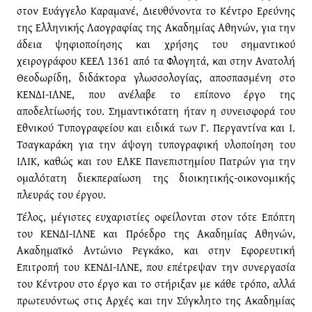
στον Ευάγγελο Καραμανέ, Διευθύνοντα το Κέντρο Ερεύνης
της Ελληνικής Λαογραφίας της Ακαδημίας Αθηνών, για την
άδεια ψηφιοποίησης και χρήσης του σημαντικού
χειρογράφου ΚΕΕΛ 1361 από τα Φλογητά, και στην Ανατολή
Θεοδωρίδη, διδάκτορα γλωσσολογίας, αποσπασμένη στο
ΚΕΝΔΙ-ΙΛΝΕ, που ανέλαβε το επίπονο έργο της
αποδελτίωσής του. Σημαντικότατη ήταν η συνεισφορά του
Εθνικού Τυπογραφείου και ειδικά των Γ. Περγαντίνα και Ι.
Τσαγκαράκη για την άψογη τυπογραφική υλοποίηση του
ΙΛΙΚ, καθώς και του ΕΛΚΕ Πανεπιστημίου Πατρών για την
ομαλότατη διεκπεραίωση της διοικητικής-οικονομικής
πλευράς του έργου.
Τέλος, μέγιστες ευχαριστίες οφείλονται στον τότε Επόπτη
του ΚΕΝΔΙ-ΙΛΝΕ και Πρόεδρο της Ακαδημίας Αθηνών,
Ακαδημαϊκό Αντώνιο Ρεγκάκο, και στην Εφορευτική
Επιτροπή του ΚΕΝΔΙ-ΙΛΝΕ, που επέτρεψαν την συνεργασία
του Κέντρου στο έργο και το στήριξαν με κάθε τρόπο, αλλά
πρωτευόντως στις Αρχές και την Σύγκλητο της Ακαδημίας