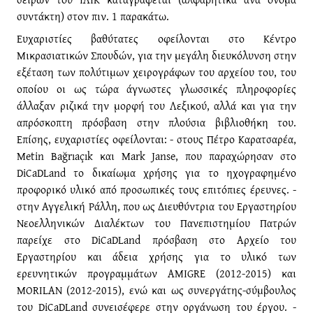
συντάκτη) στον πιν. 1 παρακάτω.
Ευχαριστίες βαθύτατες οφείλονται στο Κέντρο
Μικρασιατικών Σπουδών, για την μεγάλη διευκόλυνση στην
εξέταση των πολύτιμων χειρογράφων του αρχείου του, του
οποίου οι ως τώρα άγνωστες γλωσσικές πληροφορίες
άλλαξαν ριζικά την μορφή του Λεξικού, αλλά και για την
απρόσκοπτη πρόσβαση στην πλούσια βιβλιοθήκη του.
Επίσης, ευχαριστίες οφείλονται: - στους Πέτρο Καρατσαρέα,
Metin Bağrıaçık και Mark Janse, που παραχώρησαν στο
DiCaDLand το δικαίωμα χρήσης για το ηχογραφημένο
προφορικό υλικό από προσωπικές τους επιτόπιες έρευνες. -
στην Αγγελική Ράλλη, που ως Διευθύντρια του Εργαστηρίου
Νεοελληνικών Διαλέκτων του Πανεπιστημίου Πατρών
παρείχε στο DiCaDLand πρόσβαση στο Αρχείο του
Εργαστηρίου και άδεια χρήσης για το υλικό των
ερευνητικών προγραμμάτων ΑΜΙGRE (2012-2015) και
MORILAN (2012-2015), ενώ και ως συνεργάτης-σύμβουλος
του DiCaDLand συνεισέφερε στην οργάνωση του έργου. -