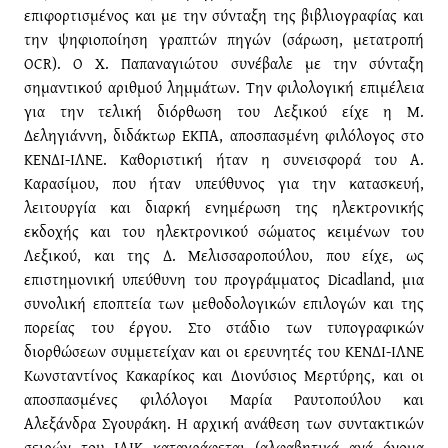
επιφορτισμένος και με την σύνταξη της βιβλιογραφίας και
την ψηφιοποίηση γραπτών πηγών (σάρωση, μετατροπή
OCR). Ο Χ. Παπαναγιώτου συνέβαλε με την σύνταξη
σημαντικού αριθμού λημμάτων. Την φιλολογική επιμέλεια
για την τελική διόρθωση του Λεξικού είχε η Μ.
Δεληγιάννη, διδάκτωρ ΕΚΠΑ, αποσπασμένη φιλόλογος στο
ΚΕΝΔΙ-ΙΛΝΕ. Καθοριστική ήταν η συνεισφορά του Α.
Καρασίμου, που ήταν υπεύθυνος για την κατασκευή,
λειτουργία και διαρκή ενημέρωση της ηλεκτρονικής
εκδοχής και του ηλεκτρονικού σώματος κειμένων του
Λεξικού, και της Δ. Μελισσαροπούλου, που είχε, ως
επιστημονική υπεύθυνη του προγράμματος Dicadland, μια
συνολική εποπτεία των μεθοδολογικών επιλογών και της
πορείας του έργου. Στο στάδιο των τυπογραφικών
διορθώσεων συμμετείχαν και οι ερευνητές του ΚΕΝΔΙ-ΙΛΝΕ
Κωνσταντίνος Κακαρίκος και Διονύσιος Μερτύρης, και οι
αποσπασμένες φιλόλογοι Μαρία Ραυτοπούλου και
Αλεξάνδρα Σγουράκη. Η αρχική ανάθεση των συντακτικών
σειρών του ΙΛΙΚ καταγράφεται (αλφαβητικά ανά όνομα