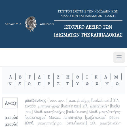
ΚΕΝΤΡΟΝ ΕΡΕΥΝΗΣ ΤΩΝ ΝΕΟΕΛΛΗΝΙΚΩΝ
ΔΙΑΛΕΚΤΩΝ ΚΑΙ ΙΔΙΩΜΑΤΩΝ - Ι.Λ.Ν.Ε.
ΙΣΤΟΡΙΚΟ ΛΕΞΙΚΟ TΩΝ
ΙΔΙΩΜΑΤΩΝ ΤΗΣ ΚΑΠΠΑΔΟΚΙΑΣ
Α
Β
Γ
Δ
Ε
Ζ
Η
Θ
Ι
Κ
Λ
Μ
Ν
Ξ
Ο
Π
Ρ
Σ
Τ
Υ
Φ
Χ
Ψ
Ω
μπατζανάκης
( ουσ. αρσ. )
μπατζανάχης
[badzaʹnaxis]
Σίλ.,
Σινασσ.
μπατσανάχ̇ης
[batsaˈnaxis]
Σίλ.
μπατζ̑ανάχ'
[badʒa
ˈnax]
Μισθ.
μπατζανάχος
[badzaˈnaxos]
Μισθ.
μπατζανάγος
μπασλάτημα
[badzaˈnaɣos]
Μαλακ.
πατσ̑άνάχ̇ης
[patʃaˈnaxɯs]
Φάρασ.
Πληθ.
μπατσανάχ̇ηροι
[batsaʹnaxiri]
Σίλ.
μπατζανάκ̇ια
μπασλίκ