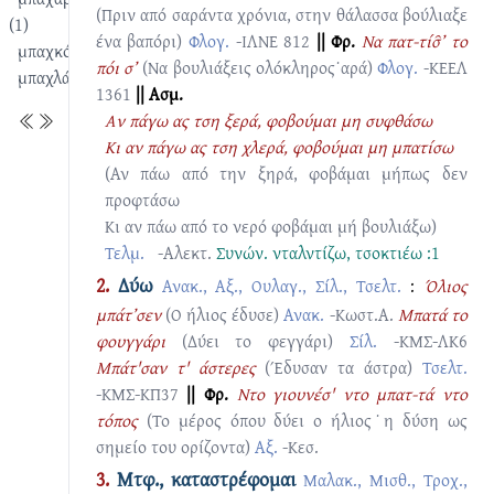
(Πριν από σαράντα χρόνια, στην θάλασσα βούλιαξε
(1)
ένα βαπόρι)
Φλογ.
-ΙΛΝΕ 812
|| Φρ.
Να πατ-τίσ̑’ το
μπαχκό
πόι σ’
(Να βουλιάξεις ολόκληρος˙αρά)
Φλογ.
-ΚΕΕΛ
μπαχλάς
1361
|| Ασμ.
Aν πάγω ας τση ξερά, φοβούμαι μη συφθάσω
Kι αν πάγω ας τση χλερά, φοβούμαι μη μπατίσω
(Αν πάω από την ξηρά, φοβάμαι μήπως δεν
προφτάσω
Κι αν πάω από το νερό φοβάμαι μή βουλιάξω)
Τελμ.
-Αλεκτ.
Συνών.
νταλντίζω
,
τσοκτιέω :1
2.
Δύω
Ανακ., Αξ., Ουλαγ., Σίλ., Τσελτ.
:
Όλιος
μπάτ’σεν
(Ο ήλιος έδυσε)
Ανακ.
-Κωστ.Α.
Mπατά το
φουγγάρι
(Δύει το φεγγάρι)
Σίλ.
-ΚΜΣ-ΛΚ6
Μπάτ'σαν τ' άστερες
(Έδυσαν τα άστρα)
Τσελτ.
-ΚΜΣ-ΚΠ37
|| Φρ.
Nτο γιουνέσ' ντο μπατ-τά ντο
τόπος
(Το μέρος όπου δύει ο ήλιος˙η δύση ως
σημείο του ορίζοντα)
Αξ.
-Κεσ.
3.
Μτφ., καταστρέφομαι
Μαλακ., Μισθ., Τροχ.,