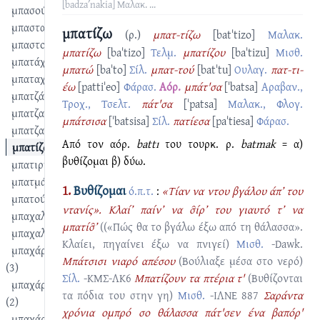
[badzaʹnakia]
Μαλακ.
...
μπασούστουνα
μπαστανλίκι
μπατίζω
(ρ.)
μπατ-τίζω
[batˈtizo]
Μαλακ.
μπαστούνι
μπατίζω
[baˈtizo]
Τελμ.
μπατίζου
[baˈtizu]
Μισθ.
μπατάχι
μπατώ
[baˈto]
Σίλ.
μπατ-τού
[batˈtu]
Ουλαγ.
πατ-τι-
μπαταχτσής
έω
[pattiˈeo]
Φάρασ.
Αόρ.
μπάτ'σα
[ˈbatsa]
Αραβαν.,
μπατζάκι
Τροχ., Τσελτ.
πάτ'σα
[ˈpatsa]
Μαλακ., Φλογ.
μπατζακλαντίζω
μπάτσισα
[ˈbatsisa]
Σίλ.
πατίεσα
[paˈtiesa]
Φάρασ.
μπατζανάκης
Aπό τον αόρ.
battı
του τουρκ. ρ.
batmak
= α)
μπατίζω
βυθίζομαι β) δύω.
μπατιρντίζω
μπατμάνι
1.
Βυθίζομαι
ό.π.τ.
:
«Τίαν να ντου βγάλου άπ’ του
μπατούρντημα
ντανίς». Κλαί’ παίν’ να σ̑ίρ’ του γιαυτό τ’ να
μπαχαλού
μπατίσ̑’
((«Πώς θα το βγάλω έξω από τη θάλασσα».
μπαχαλούδια
Κλαίει, πηγαίνει έξω να πνιγεί)
Μισθ.
-Dawk.
μπαχάρι
Μπάτσισι νιαρό απέσου
(Boύλιαξε μέσα στο νερό)
(3)
Σίλ.
-ΚΜΣ-ΛΚ6
Μπατίζουν τα πτέρια τ'
(Βυθίζονται
μπαχάρι
τα πόδια του στην γη)
Μισθ.
-ΙΛΝΕ 887
Σαράντα
(2)
χρόνια ομπρό σο θάλασσα πάτ'σεν ένα βαπόρ'
μπαχάρι