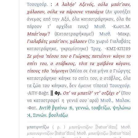
Τσουχούρ.
:
Α λαλήσ’ Αξενός, ούλα μπάτ’σαν,
χάλασαν, ούλα να πάρουνε ντασάχια
(Αν φυσήξει
άνεμος από την Αξό, όλα καταστράφηκαν, όλα θα
πάρουν τ' αρχίδια τους)
Μισθ.
-Κωστ.Μ.
Μπάτ'σαμ'!
(Καταστραφήκαμε!)
Μισθ.
-Μακρ.
Γιαλαβάτς μπάτ'σεν, χάλασεν
(Το χωριό Γιαλαβάτς
καταστράφηκε, γκρεμίστηκε)
Τροχ.
-ΚΜΣ-ΚΠ289
Σε μήνα 'πέσου του ο Γιώρκης πατιέσινι· κάηνι το
σπίτι του, ο στάβκους, τσ̑ιπ τα χαϊβάνα κάγανι,
τίπους τσ̑ο 'πόμνηνι
(Μέσα σε ένα μήνα ο Γιώργης
καταστράφηκε· κάηκε το σπίτι του, ο στάβλος, όλα
τα ζώα του κάηκαν, δεν έμεινε τίποτα)
Τσουχούρ.
-ΑΠΥ-Bağr.
|| Φρ.
Οπ' να μπατίσ̑' ντ' οτζ̑άχι σ'
(Που
να καταστραφεί η γενιά σου˙αρά)
Μισθ., Μαλακ.
-Φατ.
Αντίθ
βγαίνω :6
,
γεννώ
,
τσαβτίζω
,
ψηλώνω
:4
, Συνών.
βουλιάζω
μπατιρντίζω
( ρ. )
μπατι̂ρντίζου
[batɯrˈdizu]
Μισθ.
μπατουρντίζου
[baturˈdizu]
Μισθ.
μπατι̂ρτίζω
[batɯrˈtizo]