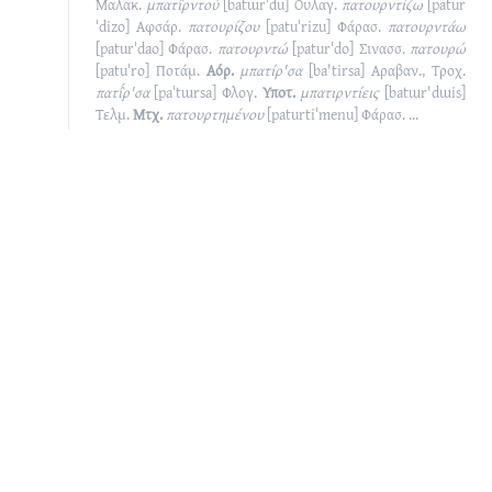
Μαλακ.
μπατι̂ρντού
[batɯrˈdu]
Ουλαγ.
πατουρντίζω
[patur
ˈdizo]
Αφσάρ.
πατουρίζου
[patuˈrizu]
Φάρασ.
πατουρντάω
[paturˈdao]
Φάρασ.
πατουρντώ
[paturˈdo]
Σινασσ.
πατουρώ
[patuˈro]
Ποτάμ.
Αόρ.
μπατίρ'σα
[ba'tirsa]
Αραβαν., Τροχ.
πατι̂́ρ'σα
[paˈtɯrsa]
Φλογ.
Υποτ.
μπατιρντίεις
[batɯr'dɯis]
Τελμ.
Μτχ.
πατουρτημένου
[paturtiˈmenu]
Φάρασ.
...