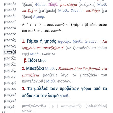
μπασλαντίζω
ˈtʃaxɯ]
Φάρασ.
Πληθ.
μπατζάχ̇ια
[baˈʤaxia]
Μισθ.
μπασλάτημα
πατζ̑άχ̇ια
[paˈʤaxia]
Μισθ., Σινασσ.
πατσ̑άχα
[pa
μπασλίκ
ˈtʃaxa]
Αφσάρ.
μπασούστουνα
Από το τουρκ. ουσ.
bacak
= α) γάμπα β) πόδι, όπου
μπαστανλίκι
και διαλεκτ. τύπ.
bacah
.
μπαστούνι
μπατάχι
1.
Γάμπα ή μηρός
Αφσάρ., Μισθ., Σινασσ.
:
Να
μπαταχτσής
ψηχούν τα μπατζάχ̇ια τ’
(Να ζεσταθούν τα πόδια
μπατζάκι
της)
Μισθ.
-Κωστ.Μ.
μπατζακλαντίζω
β.
Πόδι
Μισθ.
μπατζανάκης
2.
Μπατζάκι
Μισθ.
:
Σώρουψι λίου σ̑αλβαριού ντα
μπατίζω
μπατζάχια
(Μάζεψε λίγο τα μπατζάκια του
μπατιρντίζω
παντελονιού )
Μισθ.
-Κοτσαν.
μπατμάνι
3.
Τα μαλλιά των προβάτων γύρω από τα
μπατούρντημα
μπαχαλού
πόδια και τον λαιμό
Μισθ.
μπαχαλούδια
μπαχάρι
μπατζακλαντίζω
( ρ. )
μπατζακλαdίζω
[badzaklaˈdizo]
Μαλακ.
...
(3)