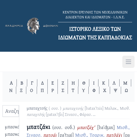
ΚΕΝΤΡΟΝ ΕΡΕΥΝΗΣ ΤΩΝ ΝΕΟΕΛΛΗΝΙΚΩΝ
ΔΙΑΛΕΚΤΩΝ ΚΑΙ ΙΔΙΩΜΑΤΩΝ - Ι.Λ.Ν.Ε.
ΙΣΤΟΡΙΚΟ ΛΕΞΙΚΟ TΩΝ
ΙΔΙΩΜΑΤΩΝ ΤΗΣ ΚΑΠΠΑΔΟΚΙΑΣ
Α
Β
Γ
Δ
Ε
Ζ
Η
Θ
Ι
Κ
Λ
Μ
Ν
Ξ
Ο
Π
Ρ
Σ
Τ
Υ
Φ
Χ
Ψ
Ω
μπαταχτσής
( ουσ. )
μπαταχτσής
[bataxˈtsis]
Μαλακ., Μισθ.
παταχτσ̑ής
[pataxˈtʃis]
Σινασσ., Φάρασ.
...
μπατζάκι
μπασκά
(ουσ. ουδ.)
μπατζ̑άχ'
[baˈʤax]
Μισθ.,
μπασκού
Σινασσ.
πατσάι
[paˈtsai]
Μισθ., Τσαρικ.
πατσ̑άχ̇ι
[pa