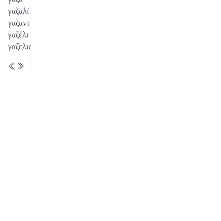
γαζαλί
γαζαντίζω
γαζέλι
γαζελιάζω