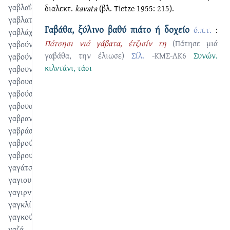
γαβλαΐζω
διαλεκτ.
kavata
(βλ. Tietze 1955: 215).
γαβλατίζω
Γαβάθα, ξύλινο βαθύ πιάτο ή δοχείο
ό.π.τ.
:
γαβλάχος
Πάτσησι νιά γάβατα, έτζισίν τη
(Πάτησε μιά
γαβούνα
γαβάθα, την έλιωσε)
Σίλ.
-ΚΜΣ-ΛΚ6
Συνών.
γαβούνι
κιλντάνι
,
τάσι
γαβουνόκκο
γαβουσμάς
γαβούστημα
γαβουστίζω
γαβραντώ
γαβράστημα
γαβρούμι
γαβρουστίζω
γαγάτσι
γαγιουρντώ
γαγιρντίζω
γαγκλί
γαγκούτ
γαζά