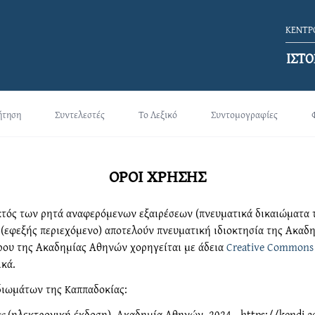
ΚΕΝΤΡΟ
ΙΣΤΟ
ήτηση
Συντελεστές
Το Λεξικό
Συντομογραφίες
ΟΡΟΙ ΧΡΗΣΗΣ
τός των ρητά αναφερόμενων εξαιρέσεων (πνευματικά δικαιώματα τρί
. (εφεξής περιεχόμενο) αποτελούν πνευματική ιδιοκτησία της Ακαδ
χώρου της Ακαδημίας Αθηνών χορηγείται με άδεια
Creative Commons
ικά.
διωμάτων της Καππαδοκίας:
ς
(ηλεκτρονική έκδοση). Ακαδημία Αθηνών, 2024-, https://kendi.ac