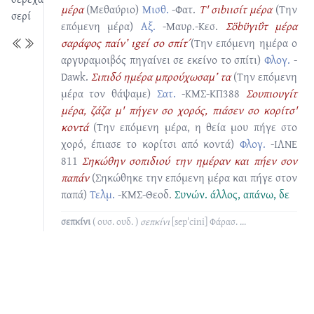
μέρα
(Μεθαύριο)
Μισθ.
-Φατ.
Τ' σιbιισίτ μέρα
(Την
σερί
επόμενη μέρα)
Αξ.
-Μαυρ.-Κεσ.
Σӧbϋγιΰτ μέρα
σαράφος παίν’ ιgεί σο σπίτ΄
(Την επόμενη ημέρα ο
αργυραμοιβός πηγαίνει σε εκείνο το σπίτι)
Φλογ.
-
Dawk.
Σιπιδό ημέρα μπρούχωσαμ’ τα
(Την επόμενη
μέρα τον θάψαμε)
Σατ.
-ΚΜΣ-ΚΠ388
Σουπιουγίτ
μέρα, ζάζα μ' πήγεν σο χορός, πιάσεν σο κορίτσ'
κοντά
(Την επόμενη μέρα, η θεία μου πήγε στο
χορό, έπιασε το κορίτσι από κοντά)
Φλογ.
-ΙΛΝΕ
811
Σηκώθην σοπιδιού την ημέραν και πήεν σον
παπάν
(Σηκώθηκε την επόμενη μέρα και πήγε στον
παπά)
Τελμ.
-ΚΜΣ-Θεοδ.
Συνών.
άλλος
,
απάνω
,
δε
σεπκίνι
( ουσ. ουδ. )
σεπκίνι
[sepˈcini]
Φάρασ.
...