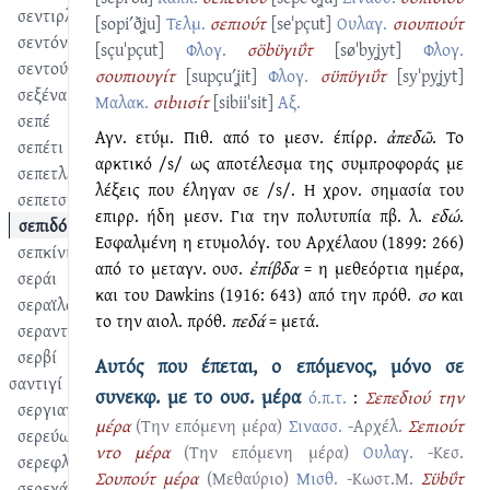
σεντιρλίκι
[sopiʹðʝu]
Τελμ.
σεπιούτ
[seˈpçut]
Ουλαγ.
σιουπιούτ
σεντόνι
[sçuˈpçut]
Φλογ.
σӧbϋγιΰτ
[søˈbyʝyt]
Φλογ.
σεντούκι
σουπιουγίτ
[supçuʹʝit]
Φλογ.
σϋπϋγιΰτ
[syˈpyʝyt]
σεξένα
Μαλακ.
σιbιισίτ
[sibiiˈsit]
Αξ.
σεπέ
Αγν. ετύμ. Πιθ. από το μεσν. έπίρρ.
ἀπεδῶ
. Το
σεπέτι
αρκτικό /s/ ως αποτέλεσμα της συμπροφοράς με
σεπετλετίζω
λέξεις που έληγαν σε /s/. Η χρον. σημασία του
σεπετσής
επιρρ. ήδη μεσν. Για την πολυτυπία πβ. λ.
εδώ
.
σεπιδό
Εσφαλμένη η ετυμολόγ. του Αρχέλαου (1899: 266)
σεπκίνι
από το μεταγν. ουσ.
ἐπίβδα
= η μεθεόρτια ημέρα,
σεράι
και του Dawkins (1916: 643) από την πρόθ.
σο
και
σεραϊλού
το την αιολ. πρόθ.
πεδά
= μετά.
σεραντζάνος
σερβί
Αυτός που έπεται, ο επόμενος, μόνο σε
σαντιγί
συνεκφ. με το ουσ. μέρα
ό.π.τ.
:
Σεπεδιού την
σεργιανίζω
μέρα
(Την επόμενη μέρα)
Σινασσ.
-Αρχέλ.
Σεπιούτ
σερεύω
ντο μέρα
(Την επόμενη μέρα)
Ουλαγ.
-Κεσ.
σερεφλού
Σουπούτ μέρα
(Μεθαύριο)
Μισθ.
-Κωστ.Μ.
Σϋbΰτ
σερεχάτι