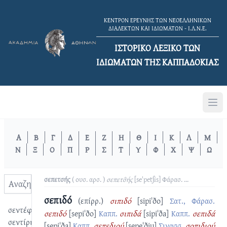
ΚΕΝΤΡΟΝ ΕΡΕΥΝΗΣ ΤΩΝ ΝΕΟΕΛΛΗΝΙΚΩΝ
ΔΙΑΛΕΚΤΩΝ ΚΑΙ ΙΔΙΩΜΑΤΩΝ - Ι.Λ.Ν.Ε.
ΙΣΤΟΡΙΚΟ ΛΕΞΙΚΟ TΩΝ
ΙΔΙΩΜΑΤΩΝ ΤΗΣ ΚΑΠΠΑΔΟΚΙΑΣ
Α
Β
Γ
Δ
Ε
Ζ
Η
Θ
Ι
Κ
Λ
Μ
Ν
Ξ
Ο
Π
Ρ
Σ
Τ
Υ
Φ
Χ
Ψ
Ω
σεπετσής
( ουσ. αρσ. )
σεπετσ̑ής
[seˈpetʃis]
Φάρασ.
...
σεπιδό
(επίρρ.)
σιπιδό
[sipiˈðo]
Σατ., Φάρασ.
σεντέφι
σεπιδό
[sepiˈðo]
Καππ.
σιπιδά
[sipiˈða]
Καππ.
σεπιδά
σεντίρι
[sepiˈða]
Καππ.
σεπεδιού
[sepeˈðʝu]
Σινασσ.
σοπιδιού