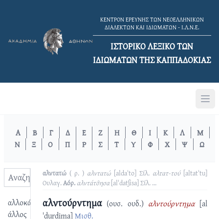
ΚΕΝΤΡΟΝ ΕΡΕΥΝΗΣ ΤΩΝ ΝΕΟΕΛΛΗΝΙΚΩΝ
ΔΙΑΛΕΚΤΩΝ ΚΑΙ ΙΔΙΩΜΑΤΩΝ - Ι.Λ.Ν.Ε.
ΙΣΤΟΡΙΚΟ ΛΕΞΙΚΟ TΩΝ
ΙΔΙΩΜΑΤΩΝ ΤΗΣ ΚΑΠΠΑΔΟΚΙΑΣ
Α
Β
Γ
Δ
Ε
Ζ
Η
Θ
Ι
Κ
Λ
Μ
Ν
Ξ
Ο
Π
Ρ
Σ
Τ
Υ
Φ
Χ
Ψ
Ω
αλντατώ
( ρ. )
αλντατώ
[aldaˈto]
Σίλ.
αλτατ-τού
[altatˈtu]
Ουλαγ.
Αόρ.
αλντάτσ̑ησα
[alˈdatʃisa]
Σίλ.
...
αλντούρντημα
αλλοκάτω
(ουσ. ουδ.)
αλντούρντημα
[al
άλλος
ˈdurdima]
Μισθ.