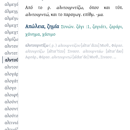
αλμεγάδι
Από το ρ.
αλντουρντίζω
, όπου και τύπ.
άλμεγμα
αλντουρντώ
, και το παραγωγ. επίθμ. -
μα
.
αλμέγω
αλμεχτήρι
Απώλεια, ζημία
Συνών.
ζάγι :1
,
ζαγιάτι
,
ζαράρι
,
αλμεχτό
χάνημα
,
χάσιμο
αλμίζω
αλνταντώ
αλντουρντίζω
( ρ. )
αλτουρντίζου
[alturˈdizu]
Μισθ., Φάρασ.
αλτουρτίζω
[alturˈtizo]
Σινασσ.
αλτουρντάω
[alturˈdao]
αλντατώ
Αφσάρ., Φάρασ.
αλντουρντώ
[aldurˈdo]
Μισθ., Σινασσ.
...
αλντούρντημα
αλντουρντίζω
αλογάρης
αλογάτος
άλογο
αλοιφή
αλούντημα
αλουντίζω
αλούτσι
αλτινιάζω
αλτινίζω