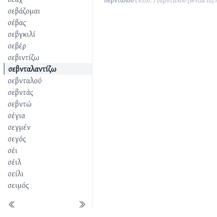
σεβνταλού
( επίθ. )
σεβνταλού
[sevda'lu]
σεβάζομαι
σέβας
σεβγκιλί
σεβέρ
σεβιντίζω
σεβνταλαντίζω
σεβνταλού
σεβντάς
σεβντώ
σέγια
σεγμέν
σεγός
σέι
σέιλ
σείλι
σειμός