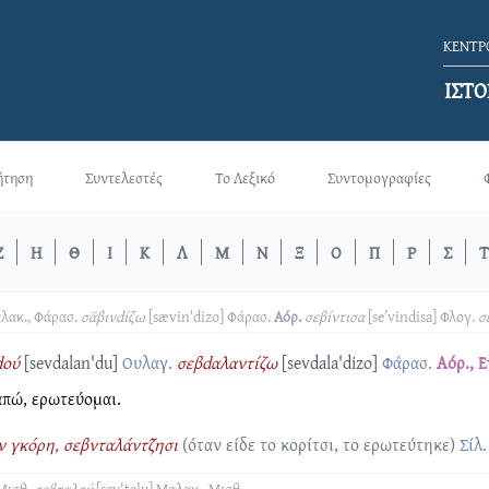
ΚΕΝΤΡΟ
ΙΣΤΟ
ήτηση
Συντελεστές
Το Λεξικό
Συντομογραφίες
Ζ
Η
Θ
Ι
Κ
Λ
Μ
Ν
Ξ
Ο
Π
Ρ
Σ
Τ
λακ., Φάρασ.
σα̈βινdίζω
[sævinˈdizo]
Φάρασ.
Αόρ.
σεβίντισα
[seʹvindisa]
Φλογ.
σ
dού
[sevdalan'du]
Ουλαγ.
σεβdαλαντίζω
[sevdala'dizo]
Φάρασ.
Αόρ., Εν
πώ, ερωτεύομαι.
ν γκόρη, σεβνταλάντζ̑ησι
(όταν είδε το κορίτσι, το ερωτεύτηκε)
Σίλ.