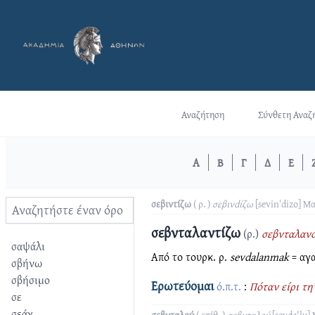
Αναζήτηση
Σύνθετη Αναζ
Α
Β
Γ
Δ
Ε
σεβιντίζω
( ρ. )
σεβινdίζω
[sevinˈdizo]
Μα
σεβνταλαντίζω
(ρ.)
σεβνταλαν
σαψάλι
Από το τουρκ. ρ.
sevdalanmak
= αγα
σβήνω
σβήσιμο
Ερωτεύομαι
ό.π.τ.
:
Πόταν είρι τη
σε
σεάχ