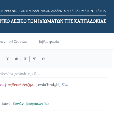
Ν ΕΡΕΥΝΗΣ ΤΩΝ ΝΕΟΕΛΛΗΝΙΚΩΝ ΔΙΑΛΕΚΤΩΝ ΚΑΙ ΙΔΙΩΜΑΤΩΝ - Ι.Λ.Ν.Ε.
ΡΙΚΟ ΛΕΞΙΚΟ TΩΝ ΙΔΙΩΜΑΤΩΝ ΤΗΣ ΚΑΠΠΑΔΟΚΙΑΣ
Φωνητικά Σύμβολα
Βιβλιογραφία
Υ
Φ
Χ
Ψ
Ω
εβίντζισα
[seˈvindzisa]
Σίλ.
...
., γ΄
σεβνταλάντζ̑ησι
[sevda'landʒisi]
Σίλ.
-Dawk.
Συνών.
βουρουλντίζω