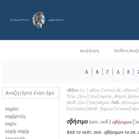
Αναζήτηση
Σύνθετη Αναζ
Α
Β
Γ
Δ
Ε
σβήνω
( ρ. )
σβήνω
[ˈzvino]
Αξ.
σβήνου
[
Τελμ.
ζήνω
[ˈzino]
Αφσάρ., Φάρασ.
βρήνο
Μισθ.
ζήσε
[ˈzise]
Φάρασ.
Παθ.
σβήνουμα
σαχάτι
[vziˈzmenu]
Μισθ.
'βημένο
[viˈmeno]
Αρα
σαχζαντές
σβήσιμο
(ουσ. ουδ.)
σβήσιμου
[ˈz
σαχίν
σαχίρ σαχίρ
Από το νεότ. ουσ.
σβήσιμον
το οπ. 
σαχιρτούς