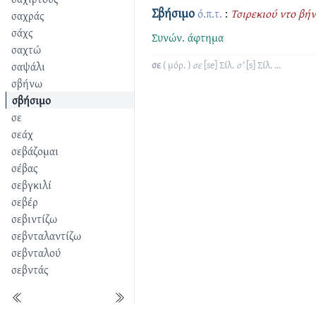
Σβήσιμο
ό.π.τ.
:
Τσιρεκιού ντο βήν
σαχράς
σάχς
Συνών.
άφτημα
σαχτώ
σαψάλι
σε
( μόρ. )
σε
[se]
Σίλ.
σ'
[s]
Σίλ.
...
σβήνω
σβήσιμο
σε
σεάχ
σεβάζομαι
σέβας
σεβγκιλί
σεβέρ
σεβιντίζω
σεβνταλαντίζω
σεβνταλού
σεβντάς