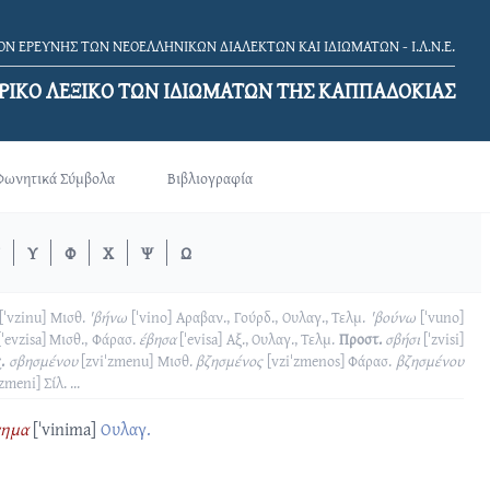
Ν ΕΡΕΥΝΗΣ ΤΩΝ ΝΕΟΕΛΛΗΝΙΚΩΝ ΔΙΑΛΕΚΤΩΝ ΚΑΙ ΙΔΙΩΜΑΤΩΝ - Ι.Λ.Ν.Ε.
ΡΙΚΟ ΛΕΞΙΚΟ TΩΝ ΙΔΙΩΜΑΤΩΝ ΤΗΣ ΚΑΠΠΑΔΟΚΙΑΣ
Φωνητικά Σύμβολα
Βιβλιογραφία
Υ
Φ
Χ
Ψ
Ω
[ˈvzinu]
Μισθ.
'βήνω
[ˈvino]
Αραβαν., Γούρδ., Ουλαγ., Τελμ.
'βούνω
[ˈvuno]
[ˈevzisa]
Μισθ., Φάρασ.
έβησα
[ˈevisa]
Αξ., Ουλαγ., Τελμ.
Προστ.
σβήσι
[ˈzvisi]
.
σβησμένου
[zviˈzmenu]
Μισθ.
βζησμένος
[vziˈzmenos]
Φάρασ.
βζησμένου
ˈzmeni]
Σίλ.
...
νημα
[ˈvinima]
Ουλαγ.