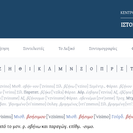
ΚΕΝΤΡΟ
ΙΣΤΟ
ήτηση
Συντελεστές
Το Λεξικό
Συντομογραφίες
Ζ
Η
Θ
Ι
Κ
Λ
Μ
Ν
Ξ
Ο
Π
Ρ
Σ
Τ
ˈzvino]
Μισθ.
σβήν-νου
[ˈzvinnu]
Σίλ.
βζήνω
[ˈvzino]
Σεμέντρ., Φάρασ.
βζήνου
υ
[ˈvrinu]
Σίλ.
Παρατατ.
βζήκα
[ˈvzika]
Φάρασ.
Αόρ.
έσβησα
[ˈezvisa]
Αξ.
έβζησα
ι
[ˈzvinume]
Αξ.
βζήνουμαι
[ˈvzvinume]
Φάρασ.
σβενιέμαι
[zveˈɲeme]
Τροχ.
Μτχ
βαν.
'βηνημένο
[viˈnimeno]
Ουλαγ.
βρησμένος
[vriˈzmenos]
Σίλ.
βρησμένη
[vri
visimu]
Μισθ.
βσήσιμου
[ˈvzisimu]
Μισθ.
βήσιμο
[ˈvisimo]
Γούρδ.
βή
από το μσν. ρ.
σβήνω
και παραγώγ. επίθμ.
-σιμο
.