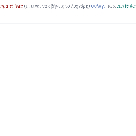
ημα τί 'ναι;
(Τι είναι να σβήνεις το λυχνάρι;)
Ουλαγ.
-Κεσ.
Αντίθ
άφ