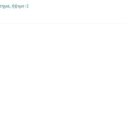
τημα
,
ήψιμο :1