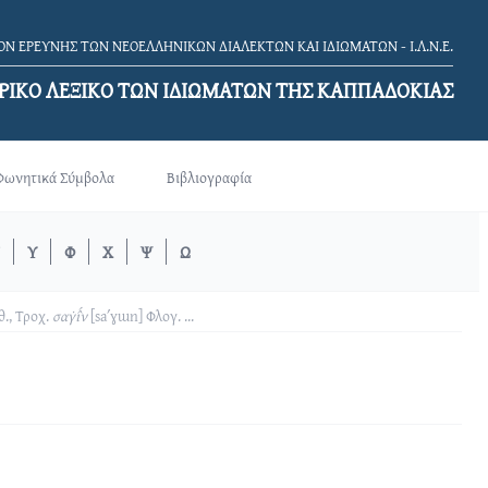
Ν ΕΡΕΥΝΗΣ ΤΩΝ ΝΕΟΕΛΛΗΝΙΚΩΝ ΔΙΑΛΕΚΤΩΝ ΚΑΙ ΙΔΙΩΜΑΤΩΝ - Ι.Λ.Ν.Ε.
ΡΙΚΟ ΛΕΞΙΚΟ TΩΝ ΙΔΙΩΜΑΤΩΝ ΤΗΣ ΚΑΠΠΑΔΟΚΙΑΣ
Φωνητικά Σύμβολα
Βιβλιογραφία
Υ
Φ
Χ
Ψ
Ω
., Τροχ.
σαγ̇ι̂́ν
[saʹɣɯn]
Φλογ.
...