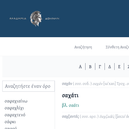
Αναζήτηση
Σύνθετη Αναζ
Α
Β
Γ
Δ
Ε
σαχάν
( ουσ. ουδ. )
σαχάν
[saˈxan]
Τροχ.
σα
σαχάτι
σαφαχιαίνω
βλ.
σαάτι
σαφαχλίχι
σαφαχτενό
σαχζαντές
( ουσ. αρσ. )
σ̑αχζαdές
[ʃaxza'd
σάφκι
σαφού