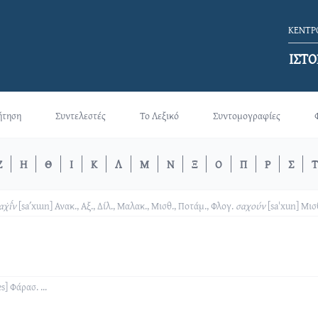
ΚΕΝΤΡΟ
ΙΣΤΟ
ήτηση
Συντελεστές
Το Λεξικό
Συντομογραφίες
Ζ
Η
Θ
Ι
Κ
Λ
Μ
Ν
Ξ
Ο
Π
Ρ
Σ
Τ
χ̇ι̂́ν
[saʹxɯn]
Ανακ., Αξ., Δίλ., Μαλακ., Μισθ., Ποτάμ., Φλογ.
σαχούν
[saˈxun]
Μισθ
es]
Φάρασ.
...