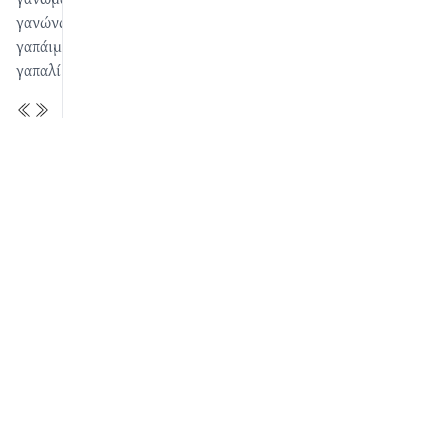
γανώνω
γαπάιμα
γαπαλί