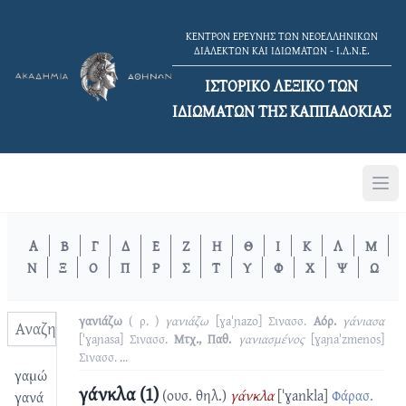
ΚΕΝΤΡΟΝ ΕΡΕΥΝΗΣ ΤΩΝ ΝΕΟΕΛΛΗΝΙΚΩΝ
ΔΙΑΛΕΚΤΩΝ ΚΑΙ ΙΔΙΩΜΑΤΩΝ - Ι.Λ.Ν.Ε.
ΙΣΤΟΡΙΚΟ ΛΕΞΙΚΟ TΩΝ
ΙΔΙΩΜΑΤΩΝ ΤΗΣ ΚΑΠΠΑΔΟΚΙΑΣ
Α
Β
Γ
Δ
Ε
Ζ
Η
Θ
Ι
Κ
Λ
Μ
Ν
Ξ
Ο
Π
Ρ
Σ
Τ
Υ
Φ
Χ
Ψ
Ω
γανιάζω
( ρ. )
γανιάζω
[ɣaˈɲazo]
Σινασσ.
Αόρ.
γάνιασα
[ˈɣaɲasa]
Σινασσ.
Μτχ., Παθ.
γανιασμένος
[ɣaɲaˈzmenos]
Σινασσ.
...
γαμώ
γάνκλα (1)
(ουσ. θηλ.)
γάνκλα
[ˈɣankla]
Φάρασ.
γανά