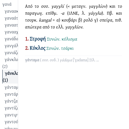
γανά
Από το ουσ.
γαγγλί
(< μεταγν.
γαγγλίον
) και το
γαναακχέρης
παραγωγ. επίθμ.
-α
(ΙΛΝΕ, λ.
γάγγλα
). Πβ. και
γαναάτι
τουρκ.
kangal
= α) κουβάρι β) ρολό γ) σπείρα, πιθ.
γαναατλούς
απώτερα από το ελλ.
γαγγλίον
.
γανααχκερλίκι
1.
Στροφή
γανάδα
Συνών.
κύλισμα
γανγάλι
2.
Κύκλος
Συνών.
τσάρκι
γανιάζω
γάνκλα
γάνταμα
( ουσ. ουδ. )
γάdαμα
[ˈɣadama]
Σίλ.
...
(2)
γάνκλα
(1)
γάνταμα
γαντάρ
γάντζα
γαντίζω
γαντιρντίζω
γαντούρντημα
γάνωμα