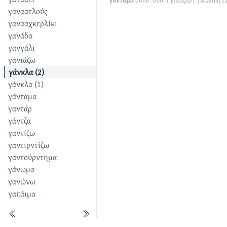
γάνταμα
( ουσ. ουδ. )
γάdαμα
[ˈɣadama]
Σ
γαναατλούς
γανααχκερλίκι
γανάδα
γανγάλι
γανιάζω
γάνκλα (2)
γάνκλα (1)
γάνταμα
γαντάρ
γάντζα
γαντίζω
γαντιρντίζω
γαντούρντημα
γάνωμα
γανώνω
γαπάιμα