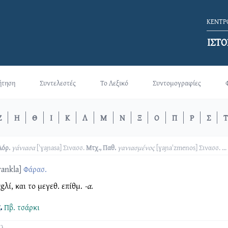
ΚΕΝΤΡΟ
ΙΣΤΟ
ήτηση
Συντελεστές
Το Λεξικό
Συντομογραφίες
Ζ
Η
Θ
Ι
Κ
Λ
Μ
Ν
Ξ
Ο
Π
Ρ
Σ
Τ
Αόρ.
γάνιασα
[ˈɣaɲasa]
Σινασσ.
Μτχ., Παθ.
γανιασμένος
[ɣaɲaˈzmenos]
Σινασσ.
...
ɣankla]
Φάρασ.
αgλί, και το μεγεθ. επίθμ.
-α
.
.
Πβ.
τσάρκι