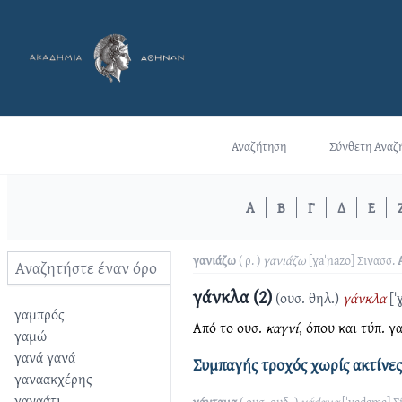
Αναζήτηση
Σύνθετη Αναζ
Α
Β
Γ
Δ
Ε
γανιάζω
( ρ. )
γανιάζω
[ɣaˈɲazo]
Σινασσ.
γάνκλα (2)
(ουσ. θηλ.)
γάνκλα
[ˈ
γαμπρός
Από το ουσ.
καγνί
, όπου και τύπ. γ
γαμώ
γανά γανά
Συμπαγής τροχός χωρίς ακτίνες
γαναακχέρης
γαναάτι