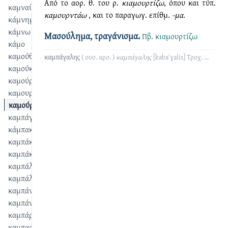
Από το αορ. θ. του ρ.
κιαμουρτίζω
, όπου και τύπ.
καμναίνω
καμουρντάω
, και το παραγωγ. επίθμ.
-μα
.
κάμνημα
κάμνω
Μασούλημα, τραγάνισμα.
Πβ.
κιαμουρτίζω
κάμο
καμούθι
καμπάγαλης
( ουσ. αρσ. )
καμπάγαλης
[kabaˈɣalis]
Τροχ.
...
καμούκ
καμούρ
καμουρντάω
καμούρντημα
καμπάγαλης
κάμπακα
καμπάκης
καμπάκι
καμπάλα
καμπάλι
καμπάνα
καμπάνταης
καμπάρντημα
καμπαρντίζω