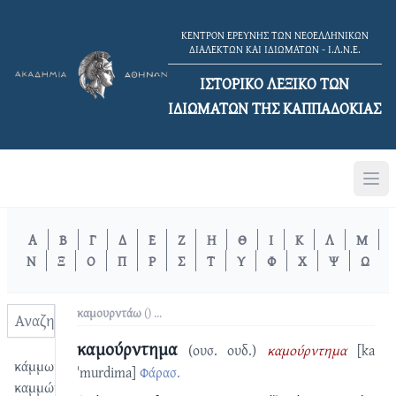
ΚΕΝΤΡΟΝ ΕΡΕΥΝΗΣ ΤΩΝ ΝΕΟΕΛΛΗΝΙΚΩΝ
ΔΙΑΛΕΚΤΩΝ ΚΑΙ ΙΔΙΩΜΑΤΩΝ - Ι.Λ.Ν.Ε.
ΙΣΤΟΡΙΚΟ ΛΕΞΙΚΟ TΩΝ
ΙΔΙΩΜΑΤΩΝ ΤΗΣ ΚΑΠΠΑΔΟΚΙΑΣ
Α
Β
Γ
Δ
Ε
Ζ
Η
Θ
Ι
Κ
Λ
Μ
Ν
Ξ
Ο
Π
Ρ
Σ
Τ
Υ
Φ
Χ
Ψ
Ω
καμουρντάω
() ...
καμούρντημα
(ουσ. ουδ.)
καμούρντημα
[ka
κάμμωμα
ˈmurdima]
Φάρασ.
καμμώνω