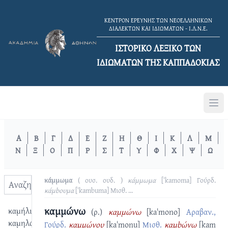
ΚΕΝΤΡΟΝ ΕΡΕΥΝΗΣ ΤΩΝ ΝΕΟΕΛΛΗΝΙΚΩΝ
ΔΙΑΛΕΚΤΩΝ ΚΑΙ ΙΔΙΩΜΑΤΩΝ - Ι.Λ.Ν.Ε.
ΙΣΤΟΡΙΚΟ ΛΕΞΙΚΟ TΩΝ
ΙΔΙΩΜΑΤΩΝ ΤΗΣ ΚΑΠΠΑΔΟΚΙΑΣ
Α
Β
Γ
Δ
Ε
Ζ
Η
Θ
Ι
Κ
Λ
Μ
Ν
Ξ
Ο
Π
Ρ
Σ
Τ
Υ
Φ
Χ
Ψ
Ω
κάμμωμα
( ουσ. ουδ. )
κάμμωμα
[ˈkamoma]
Γούρδ.
κάμbουμα
[ˈkambuma]
Μισθ.
...
καμμώνω
καμήλι
(ρ.)
καμμώνω
[kaˈmono]
Αραβαν.,
καμηλόκκο
Γούρδ.
καμμώνου
[kaˈmonu]
Μισθ.
καμbώνω
[kam