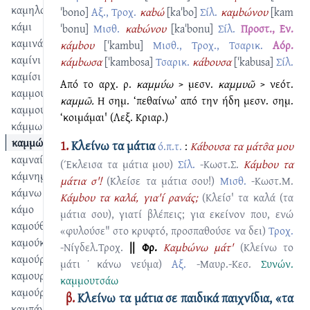
καμηλουκουρί
ˈbono]
Αξ., Τροχ.
καbώ
[kaˈbo]
Σίλ.
καμbώνου
[kam
κάμι
ˈbonu]
Μισθ.
καbώνου
[kaˈbonu]
Σίλ.
Προστ., Εν.
καμινάς
κάμbου
[ˈkambu]
Μισθ., Τροχ., Τσαρικ.
Αόρ.
καμίνι
κάμbωσα
[ˈkambosa]
Τσαρικ.
κάbουσα
[ˈkabusa]
Σίλ.
καμίσι
Από το αρχ. ρ.
καμμύω
> μεσν.
καμμυῶ
> νεότ.
καμμουτσάω
καμμῶ.
Η σημ. ‘πεθαίνω’ από την ήδη μεσν. σημ.
καμμούτσημα
‘κοιμάμαι' (Λεξ. Κριαρ.)
κάμμωμα
καμμώνω
1.
Κλείνω τα μάτια
ό.π.τ.
:
Κάbουσα τα μάτσ̑α μου
καμναίνω
(Έκλεισα τα μάτια μου)
Σίλ.
-Κωστ.Σ.
Kάμboυ τα
κάμνημα
μάτια σ'!
(Κλείσε τα μάτια σου!)
Μισθ.
-Κωστ.Μ.
κάμνω
Κάμbου τα καλά, για'ί ρανάς;
(Κλείσ' τα καλά (τα
κάμο
μάτια σου), γιατί βλέπεις; για εκείνον που, ενώ
καμούθι
«φυλούσε" στο κρυφτό, προσπαθούσε να δει)
Τροχ.
καμούκ
-Νίγδελ.Τροχ.
|| Φρ.
Καμbώνω μάτ'
(Κλείνω το
καμούρ
μάτι˙κάνω νεύμα)
Αξ.
-Μαυρ.-Κεσ.
Συνών.
καμουρντάω
καμμουτσάω
καμούρντημα
β.
Κλείνω τα μάτια σε παιδικά παιχνίδια, «τα
καμπάγαλης