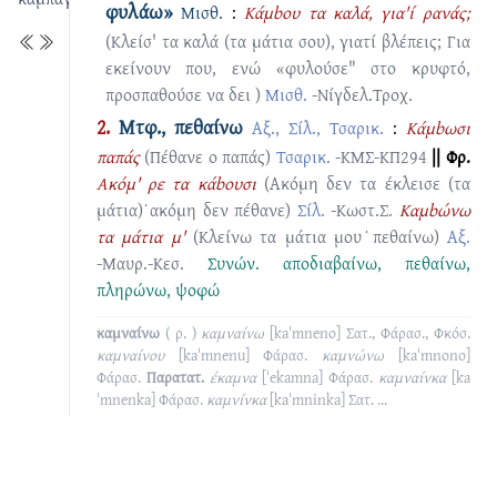
φυλάω»
Μισθ.
:
Κάμbου τα καλά, για'ί ρανάς;
(Κλείσ' τα καλά (τα μάτια σου), γιατί βλέπεις; Για
εκείνουν που, ενώ «φυλούσε" στο κρυφτό,
προσπαθούσε να δει )
Μισθ.
-Νίγδελ.Τροχ.
2.
Μτφ., πεθαίνω
Αξ., Σίλ., Τσαρικ.
:
Kάμbωσι
παπάς
(Πέθανε ο παπάς)
Τσαρικ.
-ΚΜΣ-ΚΠ294
|| Φρ.
Ακόμ' ρε τα κάbουσι
(Ακόμη δεν τα έκλεισε (τα
μάτια)˙ακόμη δεν πέθανε)
Σίλ.
-Κωστ.Σ.
Καμbώνω
τα μάτια μ'
(Κλείνω τα μάτια μου˙πεθαίνω)
Αξ.
-Μαυρ.-Κεσ.
Συνών.
αποδιαβαίνω
,
πεθαίνω
,
πληρώνω
,
ψοφώ
καμναίνω
( ρ. )
καμναίνω
[kaˈmneno]
Σατ., Φάρασ., Φκόσ.
καμναίνου
[kaˈmnenu]
Φάρασ.
καμνώνω
[kaˈmnono]
Φάρασ.
Παρατατ.
έκαμνα
[ˈekamna]
Φάρασ.
καμναίνκα
[ka
ˈmnenka]
Φάρασ.
καμνίνκα
[kaˈmninka]
Σατ.
...