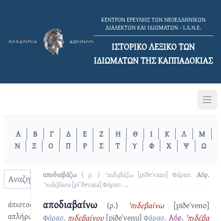
ΚΕΝΤΡΟΝ ΕΡΕΥΝΗΣ ΤΩΝ ΝΕΟΕΛΛΗΝΙΚΩΝ
ΔΙΑΛΕΚΤΩΝ ΚΑΙ ΙΔΙΩΜΑΤΩΝ - Ι.Λ.Ν.Ε.
ΙΣΤΟΡΙΚΟ ΛΕΞΙΚΟ TΩΝ
ΙΔΙΩΜΑΤΩΝ ΤΗΣ ΚΑΠΠΑΔΟΚΙΑΣ
Α
Β
Γ
Δ
Ε
Ζ
Η
Θ
Ι
Κ
Λ
Μ
Ν
Ξ
Ο
Π
Ρ
Σ
Τ
Υ
Φ
Χ
Ψ
Ω
αποδιαβάζω
( ρ. )
'πιδεβάζω
[piðeˈvazo]
Φάρασ.
Αόρ.
'πιδέβασα
[piˈðevasa]
Φάρασ.
...
αποδιαβαίνω
άπιστος
(ρ.)
'πιδεβαίνω
[piðeˈveno]
απλήρωτος
Φάρασ.
πιδεβαίνου
[piðeˈvenu]
Φάρασ.
Αόρ.
'πιδέβα