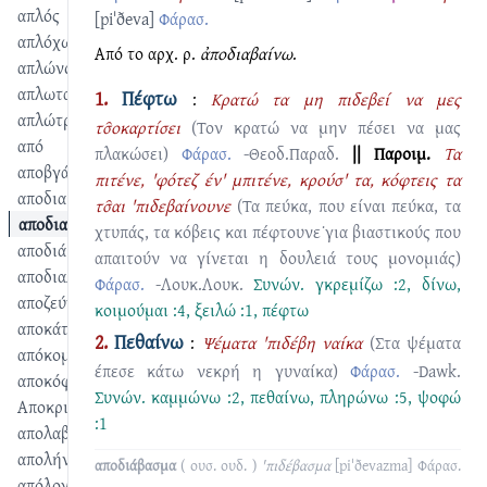
απλός
[piˈðeva]
Φάρασ.
απλόχωρος
Από το αρχ. ρ.
ἀποδιαβαίνω
.
απλώνω
απλωταριά
1.
Πέφτω
:
Κρατώ τα μη πιδεβεί να μες
απλώτρα
τσ̑οκαρτίσει
(Τον κρατώ να μην πέσει να μας
από
πλακώσει)
Φάρασ.
-Θεοδ.Παραδ.
|| Παροιμ.
Τα
αποβγάλλω
πιτένε, 'φότεζ έν' μπιτένε, κρούσ' τα, κόφτεις τα
αποδιαβάζω
τσ̑αι 'πιδεβαίνουνε
(Τα πεύκα, που είναι πεύκα, τα
αποδιαβαίνω
χτυπάς, τα κόβεις και πέφτουνε˙για βιαστικούς που
αποδιάβασμα
απαιτούν να γίνεται η δουλειά τους μονομιάς)
αποδιαλεγούδια
Φάρασ.
-Λουκ.Λουκ.
Συνών.
γκρεμίζω :2
,
δίνω
,
αποζεύγω
κοιμούμαι :4
,
ξειλώ :1
,
πέφτω
αποκάτω
2.
Πεθαίνω
:
Ψέματα 'πιδέβη ναίκα
(Στα ψέματα
απόκομμα
έπεσε κάτω νεκρή η γυναίκα)
Φάρασ.
-Dawk.
αποκόφτω
Συνών.
καμμώνω :2
,
πεθαίνω
,
πληρώνω :5
,
ψοφώ
Αποκριά
:1
απολαβή
απολήνι
αποδιάβασμα
( ουσ. ουδ. )
'πιδέβασμα
[piˈðevazma]
Φάρασ.
απόλογος