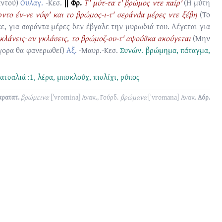
αντού)
Ουλαγ.
-Κεσ.
|| Φρ.
Τ' μύτ-τα τ' βρώμος ντε παίρ'
(Η μύτη
ντο έν-νε νύφ' και το βρώμος-ι-τ' σεράνdα μέρες ντε ξέβη
(Το
ε, για σαράντα μέρες δεν έβγαλε την μυρωδιά του. Λέγεται για
κλάνεις· αν γκλάσεις, το βρώμοζ-ου-τ' αψούσ̑κα ακούγεται
(Μην
ήγορα θα φανερωθεί)
Αξ.
-Μαυρ.-Κεσ.
Συνών.
βρώμημα
,
πάταγμα
,
ατσαλιά :1
,
λέρα
,
μποκλούχ
,
πισλίχι
,
ρύπος
ρατατ.
βρώμεινα
[ˈvromina]
Ανακ., Γούρδ.
βρώμανα
[ˈvromana]
Ανακ.
Αόρ.