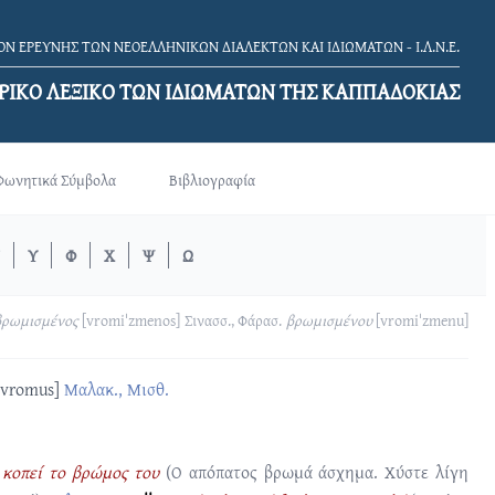
Ν ΕΡΕΥΝΗΣ ΤΩΝ ΝΕΟΕΛΛΗΝΙΚΩΝ ΔΙΑΛΕΚΤΩΝ ΚΑΙ ΙΔΙΩΜΑΤΩΝ - Ι.Λ.Ν.Ε.
ΡΙΚΟ ΛΕΞΙΚΟ TΩΝ ΙΔΙΩΜΑΤΩΝ ΤΗΣ ΚΑΠΠΑΔΟΚΙΑΣ
Φωνητικά Σύμβολα
Βιβλιογραφία
Υ
Φ
Χ
Ψ
Ω
βρωμισμένος
[vromiˈzmenos]
Σινασσ., Φάρασ.
βρωμισμένου
[vromiˈzmenu]
ˈvromus]
Μαλακ., Μισθ.
 κοπεί το βρώμος του
(Ο απόπατος βρωμά άσχημα. Χύστε λίγη