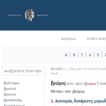
Αναζήτηση
Σύνθετη Αναζ
Α
Β
Γ
Δ
Ε
βρωμίζω
( ρ. )
βρωμίζω
[vroˈmizo]
Αραβ
Μισθ.
...
βρώμος
βρόντημα
(ουσ. αρσ.)
βρώμος
[ˈvro
βροντιό
Μεταγν. ουσ.
βρῶμος
.
βροντώ
βρουκανίζω
1.
Δυσοσμία, δυσάρεστη μυρω
βρουχήστεμα