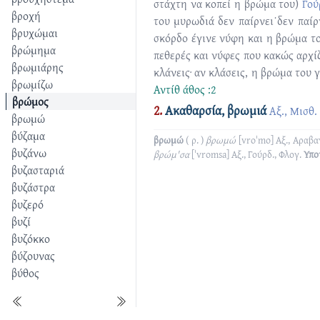
στάχτη να κοπεί η βρώμα του)
Γού
βροχή
του μυρωδιά δεν παίρνει˙δεν παίρ
βρυχώμαι
σκόρδο έγινε νύφη και η βρώμα το
βρώμημα
πεθερές και νύφες που κακώς αρχ
βρωμιάρης
κλάνεις· αν κλάσεις, η βρώμα του
βρωμίζω
Αντίθ
άθος :2
βρώμος
2.
Ακαθαρσία, βρωμιά
Αξ., Μισθ.
βρωμώ
βύζαμα
βρωμώ
( ρ. )
βρωμώ
[vroˈmo]
Αξ., Αραβαν
βυζάνω
βρώμ'σα
[ˈvromsa]
Αξ., Γούρδ., Φλογ.
Υπο
βυζασταριά
βυζάστρα
βυζερό
βυζί
βυζόκκο
βύζουνας
βύθος