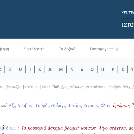
ΚΕΝΤΡΟ
ΙΣΤΟ
ήτηση
Συντελεστές
Το Λεξικό
Συντομογραφίες
Ζ
Η
Θ
Ι
Κ
Λ
Μ
Ν
Ξ
Ο
Π
Ρ
Σ
Τ
αν.
βρωμίζου
[vroˈmizu]
Μισθ.
Παθ.
βρωμίζουμαι
[vroˈmizume]
Αραβαν.
Μτχ.
mos]
Αξ., Αραβαν., Γούρδ., Ουλαγ., Ποτάμ., Σινασσ., Φλογ.
βρώμους
[
διά
ό.π.τ.
:
Το κουποριά άσκημα βρωμεί· κουπώτ' λίγο στάχτση, ας