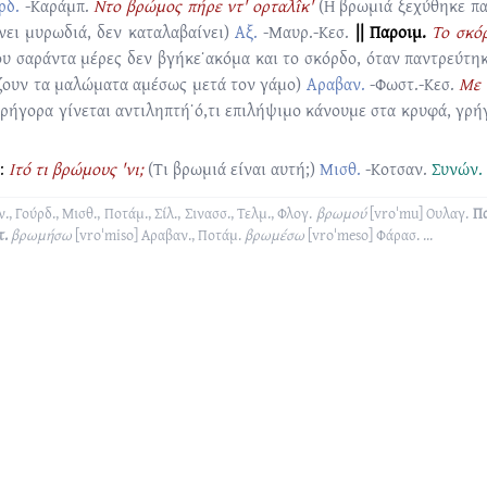
ρδ.
-Καράμπ.
Ντο βρώμος πήρε ντ' ορταλι̂́κ'
(Η βρωμιά ξεχύθηκε π
νει μυρωδιά, δεν καταλαβαίνει)
Αξ.
-Μαυρ.-Κεσ.
|| Παροιμ.
Το σκόρ
υ σαράντα μέρες δεν βγήκε˙ακόμα και το σκόρδο, όταν παντρεύτηκ
ίζουν τα μαλώματα αμέσως μετά τον γάμο)
Αραβαν.
-Φωστ.-Κεσ.
Με 
 γρήγορα γίνεται αντιληπτή˙ό,τι επιλήψιμο κάνουμε στα κρυφά, γρ
:
Ιτό τι βρώμους 'νι;
(Τι βρωμιά είναι αυτή;)
Μισθ.
-Κοτσαν.
Συνών.
., Γούρδ., Μισθ., Ποτάμ., Σίλ., Σινασσ., Τελμ., Φλογ.
βρωμού
[vroˈmu]
Ουλαγ.
Πα
τ.
βρωμήσω
[vroˈmiso]
Αραβαν., Ποτάμ.
βρωμέσω
[vroˈmeso]
Φάρασ.
...