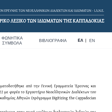
Ν ΕΡΕΥΝΗΣ ΤΩΝ ΝΕΟΕΛΛΗΝΙΚΩΝ ΔΙΑΛΕΚΤΩΝ ΚΑΙ ΙΔΙΩΜΑΤΩΝ - Ι.Λ.Ν.Ε.
ΡΙΚΟ ΛΕΞΙΚΟ TΩΝ ΙΔΙΩΜΑΤΩΝ ΤΗΣ ΚΑΠΠΑΔΟΚΙΑΣ
ΦΩΝΗΤΙΚΆ
ΕΛ
|
ΒΙΒΛΙΟΓΡΑΦΊΑ
EN
ΣΎΜΒΟΛΑ
ηματοδοτήθηκε από την Γενική Γραμματεία Έρευνας και
2022 με φορέα το Εργαστήριο Νεοελληνικών Διαλέκτων του
καδημίας Αθηνών (πρόγραμμα Digitizing the Cappadocian
ασσόμενο στην σειρά μειζόνων διαλεκτικών λεξικών της