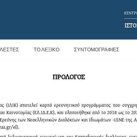
ΚΕΝΤΡΟ
ΙΣΤΟ
ΛΕΣΤΈΣ
ΤΟ ΛΕΞΙΚΌ
ΣΥΝΤΟΜΟΓΡΑΦΊΕΣ
ΠΡΟΛΟΓΟΣ
ας (ΙΛΙΚ) αποτελεί καρπό ερευνητικού προγράμματος που συγχρ
και Καινοτομίας (ΕΛ.ΙΔ.Ε.Κ), και υλοποιήθηκε από το 2018 ως το 
Ερεύνης των Νεοελληνικών Διαλέκτων και Ιδιωμάτων -ΙΛΝΕ της Α
as.gr/el).
νατή λεξικογραφική τεκμηρίωση της Καππαδοκικής διαλέκτου, εντ