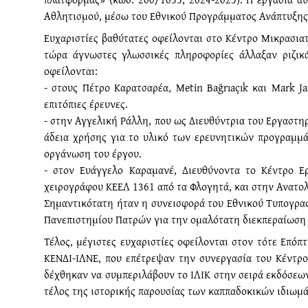
Αθλητισμού, μέσω του Εθνικού Προγράμματος Ανάπτυξης 
Ευχαριστίες βαθύτατες οφείλονται στο Κέντρο Μικρασια
τώρα άγνωστες γλωσσικές πληροφορίες άλλαξαν ριζικά
οφείλονται:
- στους Πέτρο Καρατσαρέα, Metin Bağrıaçık και Mark 
επιτόπιες έρευνες.
- στην Αγγελική Ράλλη, που ως Διευθύντρια του Εργαστ
άδεια χρήσης για το υλικό των ερευνητικών προγραμμ
οργάνωση του έργου.
- στον Ευάγγελο Καραμανέ, Διευθύνοντα το Κέντρο 
χειρογράφου ΚΕΕΛ 1361 από τα Φλογητά, και στην Ανατολ
Σημαντικότατη ήταν η συνεισφορά του Εθνικού Τυπογραφε
Πανεπιστημίου Πατρών για την ομαλότατη διεκπεραίωση 
Τέλος, μέγιστες ευχαριστίες οφείλονται στον τότε Επό
ΚΕΝΔΙ-ΙΛΝΕ, που επέτρεψαν την συνεργασία του Κέντρο
δέχθηκαν να συμπεριλάβουν το ΙΛΙΚ στην σειρά εκδόσεων
τέλος της ιστορικής παρουσίας των καππαδοκικών ιδιωμά