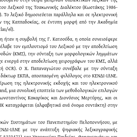
του Λεξικού της Τσακωνικής Διαλέκτου (Κωστάκης 1986-
). Το λεξικό δημοσιεύεται παράλληλα και σε ηλεκτρονική
ν της Καππαδοκίας, σε έντυπη μορφή από την Ακαδημία
as/el).
ρη ήταν η συμβολή της Γ. Κατσούδα, η οποία συνεισέφερε
έλαβε τον εμπλουτισμό του Λεξικού με την αποδελτίωση
πουδών (ΚΜΣ), την σύνταξη των μορφολογικών λημμάτων
ίχε ενεργά στην αποδελτίωση χειρογράφων του ΚΜΣ, αλλά
πή OCR). Ο Χ. Παπαναγιώτου συνέβαλε με την σύνταξη
διδάκτωρ ΕΚΠΑ, αποσπασμένη φιλόλογος στο ΚΕΝΔΙ-ΙΛΝΕ.
μέρωση της ηλεκτρονικής εκδοχής και του ηλεκτρονικού
land, μια συνολική εποπτεία των μεθοδολογικών επιλογών
ωνσταντίνος Κακαρίκος και Διονύσιος Μερτύρης, και οι
ΙΚ καταγράφεται (αλφαβητικά ανά όνομα συντάκτη) στην
ακών Συστημάτων του Πανεπιστημίου Πελοποννήσου, με
ΝΔΙ-ΙΛΝΕ με την ανάπτυξη ψηφιακής λεξικογραφικής
 5223471) του Υπουργείου Παιδείας, Θρησκευμάτων και