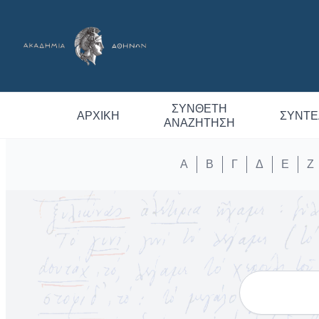
ΣΎΝΘΕΤΗ
ΑΡΧΙΚΉ
ΣΥΝΤΕ
ΑΝΑΖΉΤΗΣΗ
Α
Β
Γ
Δ
Ε
Ζ