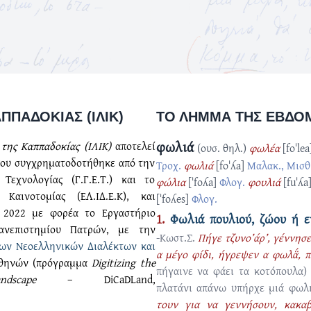
ΠΠΑΔΟΚΊΑΣ (ΙΛΙΚ)
ΤΟ ΛΉΜΜΑ ΤΗΣ ΕΒΔΟ
φωλιά
της Καππαδοκίας (ΙΛΙΚ)
αποτελεί
(ουσ. θηλ.)
φωλέα
[foˈlea
που συγχρηματοδοτήθηκε από την
Τροχ.
φωλιά
[foˈʎa]
Μαλακ., Μισθ.,
Τεχνολογίας (Γ.Γ.Ε.Τ.) και το
φώλια
[ˈfoʎa]
Φλογ.
φουλιά
[fuˈʎa
αινοτομίας (ΕΛ.ΙΔ.Ε.Κ), και
[ˈfoʎes]
Φλογ.
 2022 με φορέα το Εργαστήριο
1.
Φωλιά πουλιού, ζώου ή 
ανεπιστημίου Πατρών, με την
-Κωστ.Σ.
Πήγε τζυνο’άρ’, γέννησ
των Νεοελληνικών Διαλέκτων και
α μέγο φίδι, ήγρεψεν α φωλα̈́, 
θηνών (πρόγραμμα
Digitizing the
πήγαινε να φάει τα κοτόπουλα
dscape
– DiCaDLand,
πλατάνι απάνω υπήρχε μιά φωλ
τουν για να γεννήσουν, κακαβ