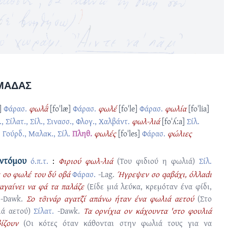
ΜΆΔΑΣ
]
Φάρασ.
φωλα̈́
[foˈlæ]
Φάρασ.
φωλέ
[foˈle]
Φάρασ.
φωλία
[foˈlia]
 Σίλατ., Σίλ., Σινασσ., Φλογ., Χαλβάντ.
φωλ-λιά
[foˈʎ:a]
Σίλ.
]
Γούρδ., Μαλακ., Σίλ.
Πληθ.
φωλές
[foˈles]
Φάρασ.
φώλιες
εντόμου
ό.π.τ.
:
Φιριού φωλ-λιά
(Του φιδιού η φωλιά)
Σίλ.
ε σο φωλέ του δύ οβά
Φάρασ.
-Lag.
Ήγρεψεν σο qαβάχι, όλλαdι
παγαίνει να φά τα παλάζε
(Είδε μιά λεύκα, κρεμόταν ένα φίδι,
)
-Dawk.
Σο τσ̑ινάρ αγατζ̑ί απάνω ήταν ένα φωλιά αετού
(Στο
ιά αετού)
Σίλατ.
-Dawk.
Τα ορνίχια ον κάχουντα 'στο φουλιά
ίζουν
(Οι κότες όταν κάθονται στην φωλιά τους για να