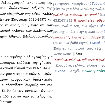
ή λεξικογραφική τεκμηρίωση της
γεννήσουν, κακαρίζουν )
Γούρδ.
-
όνων διαλεκτικών λεξικών της
(Είπε το χελιδόνι «Εγώ τις φωλι
κών Ιδιωμάτων της Κάτω Ιταλίας
φωλιά να πιάσουμ’ το πουλί
(Ν
λέκτου
(Κωστάκης 1986-1987) και
-ΚΜΣ-ΚΠ242
Το πουλί είχεν οβγό
τε κοινῶς ὁμιλουμένης καὶ τῶν
στην φωλιά του, ένα αβγό)
Φλο
ωσσικό Άτλαντα των διαλεκτικών
μυρμήγκι πάει στην φωλιά του)
δημία Αθηνών (Μελισσαροπούλου
φωλιά τ’ ’ς ένα νταρίν πλεφρό
(
.
του σε ένα βαθύ πηγάδι)
Μισθ.
-
(Παίρνει τα πουλιά του, χέζε
-Λουκ.Λουκ.
|| Ασμ.
δημοσιευμένης βιβλιογραφίας για
Κορώνα, χιλώνα, χάλασεν η φωλ
λωσσάρια, εκδόσεις αφηγήσεων,
(Κουρούνα, χελώνα, χάλασε η φω
λεκτικού υλικού του ΚΕΝΔΙ-ΙΛΝΕ,
Σινασσ.
-Αρχέλ.
Συνών.
γιατάκι
 Κέντρου Μικρασιατικών Σπουδών.
ατων προφορικών διαλεκτικών
 εμπλουτίζεται διαρκώς από νέα
. Επιθυμία των συντελεστών του
α 100 χρόνια από το τέλος της
δα τους.