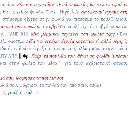
Καράμπ.
Είπεν ντο χ̇ελιδόν' «Εγώ τα φωλίες θα τα κάνω ψηλά»
ές θα τις χτίσω ψηλά»)
Τροχ.
-Νίγδελ.Λ.
Να χέκουμ’ αργόια στη
α στήσουμε δίχτυα στην φωλιά να πιάσουμε το πουλί)
Μισθ.
 αποκάτου σο φώλια, εν οβγό
(Το πουλί είχε ένα αβγό αποκάτω
γ.
-ΙΛΝΕ 812
Μιά μέρμηκα πεγαίνει τση φωλιά τζης
(Ένα
Σίλ.
-Κωστ.Σ.
Είδα 'να ντράκο, έτριξα κατόπ’σα τ’, αλλά σέμη ’ς
Είδα έναν δράκο έτρεξα από πίσω του, αλλά μπήκε στην φωλιά
ΑΠΥ-ΑΠΘ
|| Φρ.
Παίρ’ τα πουλλία του, σ̑ένει ση φωλα̈́ν ’μπέσου
ι και στην φωλιά του μέσα˙ για τους αχάριστους)
Φάρασ.
ιά σου, ψόφησαν τα πουλιά σου
λιά σου, ψόφησαν τα πουλιά σου· από παιδ. άσμα)
 :2
,
γιούβα
,
φώλι :2