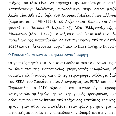
Στόχος του ΙΛΙΚ είναι να παράσχει την πληρέστερη δυνατ
Καππαδοκικής διαλέκτου, εντασσόμενο στην σειρά μειζ
Ακαδημίας Αθηνών, δηλ. του
Ιστορικού Λεξικού των Ελληνι
(Καραναστάσης 1984-1992), του
Λεξικού της Τσακωνικής Δια
φυσικά του
Ἱστορικοῦ Λεξικοῦ τῆς Νέας Ἑλληνικῆς, τῆς 
ἰδιωμάτων
(ΙΛΝΕ, 1933-). Το λεξικό συνοδεύεται από τον
Γλ
ποικιλιών της Καππαδοκίας
, σε έντυπη μορφή από την Ακα
2024) και σε ηλεκτρονική μορφή από το Πανεπιστήμιο Πατρών
Ο Γλωσσικός Άτλαντας σε ηλεκτρονική μορφή
Οι γραπτές πηγές του ΙΛΙΚ αποτελούνται από το σύνολο της 
τα ιδιώματα της Καππαδοκίας (περιγραφές ιδιωμάτων, γ
ασμάτων κλπ.) καθώς και από τις χειρόγραφες συλλογές δια
του ΚΕΕΛ, του Σπουδαστηρίου Λαογραφίας του ΕΚΠΑ και του
Παράλληλα, το ΙΛΙΚ αξιοποιεί και μεγάλο όγκο πρόσφ
καταγραφών ομιλητών 3ης και 4ης γενεάς προσφύγων, ενώ
δεδομένα που προκύπτουν από τρέχουσες επιτόπιες έρευνες
έργου ήταν αυτό να αποτελέσει έναν φάρο μνήμης για τ
ιστορικής παρουσίας των καππαδοκικών ιδιωμάτων στην πατρί