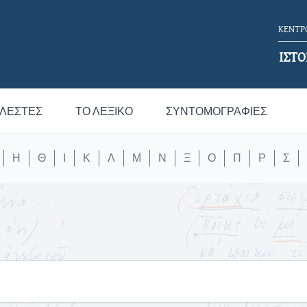
ΚΕΝΤΡΟ
ΙΣΤΟ
ΛΕΣΤΈΣ
ΤΟ ΛΕΞΙΚΌ
ΣΥΝΤΟΜΟΓΡΑΦΊΕΣ
Η
Θ
Ι
Κ
Λ
Μ
Ν
Ξ
Ο
Π
Ρ
Σ