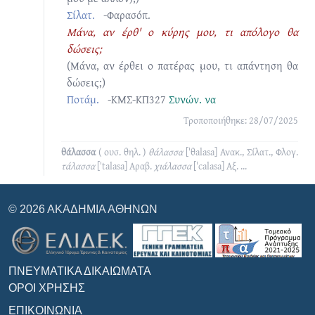
Σίλατ.
-Φαρασόπ.
Μάνα, αν έρθ' ο κύρης μου, τι απόλογο θα
δώσεις;
(Μάνα, αν έρθει ο πατέρας μου, τι απάντηση θα
δώσεις;)
Ποτάμ.
-ΚΜΣ-ΚΠ327
Συνών.
να
Τροποποιήθηκε: 28/07/2025
θάλασσα
( ουσ. θηλ. )
θάλασσα
[ˈθalasa]
Ανακ., Σίλατ., Φλογ.
τάλασσα
[ˈtalasa]
Αραβ.
χιάλασσα
[ˈcalasa]
Αξ.
...
© 2026 ΑΚΑΔΗΜΊΑ ΑΘΗΝΏΝ
ΠΝΕΥΜΑΤΙΚΆ ΔΙΚΑΙΏΜΑΤΑ
ΌΡΟΙ ΧΡΉΣΗΣ
ΕΠΙΚΟΙΝΩΝΊΑ