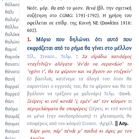
θάλασσα
Νεότ. μόρ.
θα
από το μεσν.
θενά
(βλ. την σχετική
θάλι
συζήτηση στο CGMG: 1791-1792). Η χρήση του
θαλιέρης
οφείλεται σε επίδρ. της Κοινή ΝΕ (Dawkins 1916:
θάλλω
602).
θαλόκκο
1.
Μόριο που δηλώνει ότι αυτό που
θαλώνα
εκφράζεται από το ρήμα θα γίνει στο μέλλον
θαμνί
Σίλ., Σινασσ., Τελμ.
:
Σα σι̂ράδια πατισ̑άχος
θαμνόκκο
νταγι̂́τσ̑ιζεν αλόγατα· 'άν'dο να σερανdώσ' το
θανατικό
'νgόνι τ', θα τα φέρουν και να βγουν σο ντιζγκίν'
θάνατος
(Ο βασιλιάς κατένεμε τα άλογά του· όταν θα
θανή
σαραντίσει ο εγγονός του, θα τα φέρουν και θα τα
θαρραίνω
βγάλουν να τρέξουν με χαλινάρι)
Τελμ.
-Dawk.
θαρρεύω
Ξεύρεις κι εσύ κονdά 'ς εμέν' ασ' τον κόσμον τι
θάσι
περιγελάσματα θα υποφέρεις
(Ξέρεις κι εσύ κοντά
θαύμα
σε μένα (την σκυλοπρόσωπη) τι χλευασμούς θα
θαυμάζομαι
υποφέρεις από τον κόσμο)
Σινασσ.
-Αρχέλ.
|| Ασμ.
θαυματίζω
Χάρε μου, πάρ' πένdε μ' παιδιά κι άφες με τον
θαυματουργός
Ακρίτη
θείος