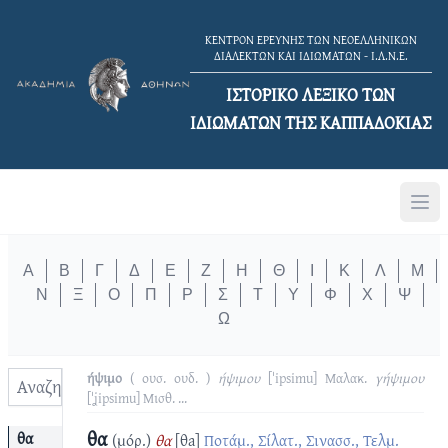
ΚΕΝΤΡΟΝ ΕΡΕΥΝΗΣ ΤΩΝ ΝΕΟΕΛΛΗΝΙΚΩΝ
ΔΙΑΛΕΚΤΩΝ ΚΑΙ ΙΔΙΩΜΑΤΩΝ - Ι.Λ.Ν.Ε.
ΙΣΤΟΡΙΚΟ ΛΕΞΙΚΟ TΩΝ
ΙΔΙΩΜΑΤΩΝ ΤΗΣ ΚΑΠΠΑΔΟΚΙΑΣ
Α
Β
Γ
Δ
Ε
Ζ
Η
Θ
Ι
Κ
Λ
Μ
Ν
Ξ
Ο
Π
Ρ
Σ
Τ
Υ
Φ
Χ
Ψ
Ω
ήψιμο
( ουσ. ουδ. )
ήψιμου
[ˈipsimu]
Μαλακ.
γήψιμου
[ˈʝipsimu]
Μισθ.
...
θα
θα
(μόρ.)
θα
[θa]
Ποτάμ., Σίλατ., Σινασσ., Τελμ.