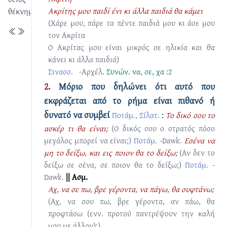
Ακρίτης μου παιδί ένι κι άλλα παιδιά θα κάμει
θέκνημα
(Χάρε μου, πάρε τα πέντε παιδιά μου κι άσε μου
τον Ακρίτα
Ο Ακρίτας μου είναι μικρός σε ηλικία και θα
κάνει κι άλλα παιδιά)
Σινασσ.
-Αρχέλ.
Συνών.
να
,
σε
,
χα :2
2.
Μόριο που δηλώνει ότι αυτό που
εκφράζεται από το ρήμα είναι πιθανό ή
δυνατό να συμβεί
Ποτάμ., Σίλατ.
:
Το δικό σου το
ασκέρ τι θα είναι;
(Ο δικός σου ο στρατός πόσο
μεγάλος μπορεί να είναι;)
Ποτάμ.
-Dawk.
Εσένα να
μη το δείξω, και εις ποιον θα το δείξω;
(Αν δεν το
δείξω σε σένα, σε ποιον θα το δείξω;)
Ποτάμ.
-
Dawk.
|| Ασμ.
Αχ, να σε πω, βρε γέροντα, να πάγω, θα συφτάνω;
(Αχ, να σου πω, βρε γέροντα, αν πάω, θα
προφτάσω (ενν. προτού παντρέψουν την καλή
μου με άλλον);)