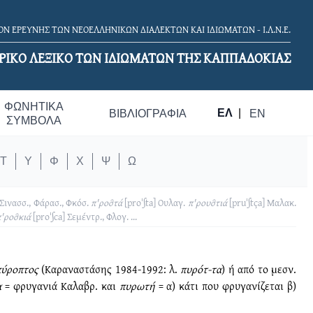
Ν ΕΡΕΥΝΗΣ ΤΩΝ ΝΕΟΕΛΛΗΝΙΚΩΝ ΔΙΑΛΕΚΤΩΝ ΚΑΙ ΙΔΙΩΜΑΤΩΝ - Ι.Λ.Ν.Ε.
ΡΙΚΟ ΛΕΞΙΚΟ TΩΝ ΙΔΙΩΜΑΤΩΝ ΤΗΣ ΚΑΠΠΑΔΟΚΙΑΣ
ΦΩΝΗΤΙΚΆ
ΕΛ
|
ΒΙΒΛΙΟΓΡΑΦΊΑ
EN
ΣΎΜΒΟΛΑ
Τ
Υ
Φ
Χ
Ψ
Ω
 Σινασσ., Φάρασ., Φκόσ.
π'ροσ̑τά
[proˈʃta]
Ουλαγ.
π'ρουσ̑τιά
[pruˈʃtça]
Μαλακ.
'ροσ̑κιά
[prοˈʃca]
Σεμέντρ., Φλογ.
...
πύροπτος
(Καραναστάσης 1984-1992: λ.
πυρότ-τα
) ή από το μεσν.
α
= φρυγανιά Καλαβρ. και
πυρωτή
= α) κάτι που φρυγανίζεται β)