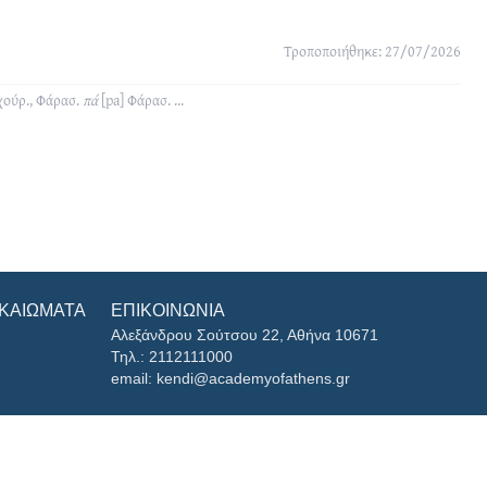
Τροποποιήθηκε: 27/07/2026
ούρ., Φάρασ.
πά
[pa]
Φάρασ.
...
ΙΚΑΙΏΜΑΤΑ
ΕΠΙΚΟΙΝΩΝΊΑ
Αλεξάνδρου Σούτσου 22, Αθήνα 10671
Τηλ.: 2112111000
email: kendi@academyofathens.gr