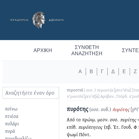
ΣΎΝΘΕΤΗ
ΑΡΧΙΚΉ
ΣΥΝΤΕ
ΑΝΑΖΉΤΗΣΗ
Α
Β
Γ
Δ
Ε
Ζ
πυροστιά
( ουσ. )
πυροστία
[piroˈstia]
Σιν
π'ροστσ̑ά
[proˈstʃa]
Αραβαν., Γούρδ.
π'ροσ
πυρότης
πσίνω
(ουσ. ουδ.)
π͑υρότης
[pʰi
πτιέσα
Από το πρώιμ. μεσν. ουσ.
πυρίτης
=
πυλάρι
επίθ.
πυρόπτητος
(πβ. Ἐτ. Γουδ. Φ
πυρά
ψωμί Πόντ.
πυρεβγαλίζω