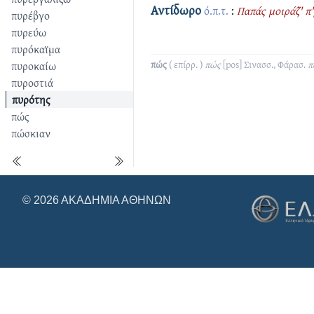
Αντίδωρο
ό.π.τ.
:
Παπάς μοιράζ̑' π'
πυρέβγο
πυρεύω
πυρόκαϊμα
πυροκαίω
πώς
( επίρρ. )
πώς
[pos]
Σινασσ., Φάρασ.
π
πυροστιά
πυρότης
πώς
πώσκιαν
© 2026 ΑΚΑΔΗΜΊΑ ΑΘΗΝΏΝ