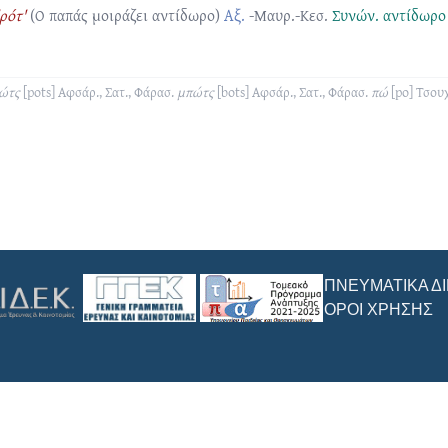
ρότ'
(Ο παπάς μοιράζει αντίδωρο)
Αξ.
-Μαυρ.-Κεσ.
Συνών.
αντίδωρο
ώτς
[pots]
Αφσάρ., Σατ., Φάρασ.
μπώτς
[bots]
Αφσάρ., Σατ., Φάρασ.
πώ
[po]
Τσουχ
ΠΝΕΥΜΑΤΙΚΆ Δ
ΌΡΟΙ ΧΡΉΣΗΣ