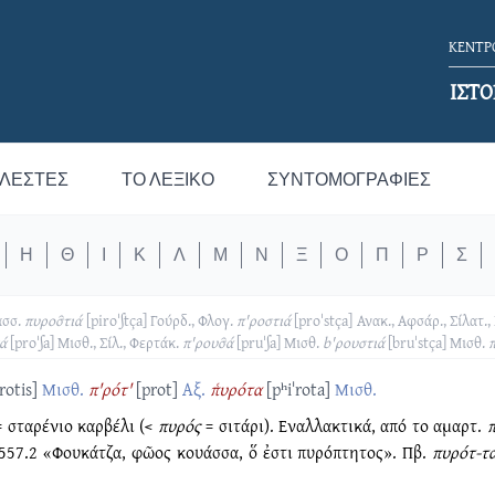
ΚΕΝΤΡΟ
ΙΣΤΟ
ΛΕΣΤΈΣ
ΤΟ ΛΕΞΙΚΌ
ΣΥΝΤΟΜΟΓΡΑΦΊΕΣ
Η
Θ
Ι
Κ
Λ
Μ
Ν
Ξ
Ο
Π
Ρ
Σ
ασσ.
πυροσ̑τιά
[piroˈʃtça]
Γούρδ., Φλογ.
π'ροστιά
[proˈstça]
Ανακ., Αφσάρ., Σίλατ.,
̑ά
[proˈʃa]
Μισθ., Σίλ., Φερτάκ.
π'ρουσ̑ά
[pruˈʃa]
Μισθ.
b'ρουστιά
[bruˈstça]
Μισθ.
π
ˈrotis]
Μισθ.
π'ρότ'
[prot]
Αξ.
π͑υρότα
[pʰiˈrota]
Μισθ.
 σταρένιο καρβέλι (<
πυρός
= σιτάρι). Εναλλακτικά, από το αμαρτ.
 557.2 «Φουκάτζα, φῶος κουάσσα, ὅ ἐστι πυρόπτητος». Πβ.
πυρότ-τ