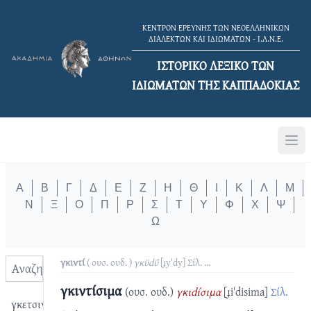
ΚΕΝΤΡΟΝ ΕΡΕΥΝΗΣ ΤΩΝ ΝΕΟΕΛΛΗΝΙΚΩΝ
ΔΙΑΛΕΚΤΩΝ ΚΑΙ ΙΔΙΩΜΑΤΩΝ - Ι.Λ.Ν.Ε.
ΙΣΤΟΡΙΚΟ ΛΕΞΙΚΟ TΩΝ
ΙΔΙΩΜΑΤΩΝ ΤΗΣ ΚΑΠΠΑΔΟΚΙΑΣ
Α
Β
Γ
Δ
Ε
Ζ
Η
Θ
Ι
Κ
Λ
Μ
Ν
Ξ
Ο
Π
Ρ
Σ
Τ
Υ
Φ
Χ
Ψ
Ω
γκιντί
( ουσ. ουδ. )
γκϋdΰ
[ɟyˈdy]
Σίλ.
...
γκιντίσιμα
(ουσ. ουδ.)
γκιdίσιμα
[ɟiˈdisima]
Σίλ.
γκετσιντίζω