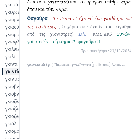
Από το ρ.
γκιντιστώ
και το παραγωγ. επίθμ. -
σιμο,
γκετσιρντώ
όπου και τύπ. -
σιμα.
γκεφσεντώ
Φαγούρα
:
Τα σ̑έρια σ’ έχουσ’ ένα γκιdίσιμα οπ’
γκιαμουρτώ
τες σ̑ονίστρες
(Τα χέρια σου έχουν μιά φαγούρα
γκιαούρης
από τις χιονίστρες)
Σίλ.
-ΚΜΣ-ΛΚ6
Συνών.
γκιαρπέτς
γουρτεσέν
,
τσίμπημα :2
,
φαγούρα :1
γκιαφλαΐζω
γκιλεϊλεντίζω
Τροποποιήθηκε: 23/10/2024
γκιλί
γκιντί
γκιντιστώ
( ρ. )
Παρατατ.
γκιdίστανα
[ɟiˈdistana]
Ανακ.
...
γκιντίσιμα
γκιντιστώ
γκιοβντέ
γκιοβντελί
γκιοζλέτημα
γκιοζλετίζω
γκιοζλούκι
γκιόλι
γκιομού
γκιομπρέ