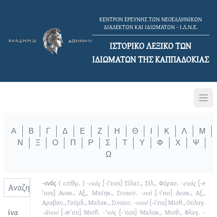
ΚΕΝΤΡΟΝ ΕΡΕΥΝΗΣ ΤΩΝ ΝΕΟΕΛΛΗΝΙΚΩΝ
ΔΙΑΛΕΚΤΩΝ ΚΑΙ ΙΔΙΩΜΑΤΩΝ - Ι.Λ.Ν.Ε.
ΙΣΤΟΡΙΚΟ ΛΕΞΙΚΟ TΩΝ
ΙΔΙΩΜΑΤΩΝ ΤΗΣ ΚΑΠΠΑΔΟΚΙΑΣ
Α
Β
Γ
Δ
Ε
Ζ
Η
Θ
Ι
Κ
Λ
Μ
Ν
Ξ
Ο
Π
Ρ
Σ
Τ
Υ
Φ
Χ
Ψ
Ω
-ινός
( επίθμ. )
-ινός
[-iˈnos]
Σίλατ., Σίλ., Φάρασ.
-ενός
[-e
ˈnos]
Ανακ., Αξ., Μπέηκ., Σινασσ.
-ινό
[-iˈno]
Ανακ., Αξ.,
Αραβαν., Γούρδ., Μαλακ., Σινασσ.
-ινού
[-iˈnu]
Μισθ., Ουλαγ.
ίνα
-α̈νού
[-æˈnu]
Μισθ.
-'νός
[-ˈnos]
Μαλακ., Μισθ., Φλογ.
-