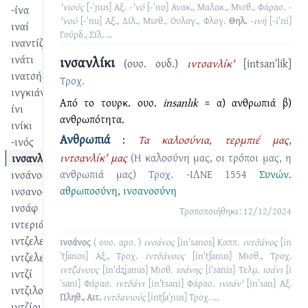
'νιούς
[-ˈɲus]
Αξ.
-'νό
[-ˈno]
Ανακ., Μαλακ., Μισθ., Φάρασ.
-
-ίνα
'νού
[-ˈnu]
Αξ., Δίλ., Μισθ., Ουλαγ., Φλογ.
Θηλ.
-ινή
[-iˈni]
ιναί
Γούρδ., Σίλ.
...
ιναντίζω
ινάτι
ινσανλίκι
(ουσ. ουδ.)
ιντσανλίκ'
[intsanˈlik]
ινατσής
Τροχ.
ινγκιάν
Από το τουρκ. ουσ.
insanlık
= α) ανθρωπιά β)
ίνι
ανθρωπότητα.
ινίκι
Ανθρωπιά
:
Τα καλοσύνια, τερμπιέ μας,
-ινός
ιντσανλίκ' μας
(Η καλοσύνη μας, οι τρόποι μας, η
ινσανλίκι
ανθρωπιά μας)
Τροχ.
-ΙΛΝΕ 1554
Συνών.
ινσάνος
αθρωποσύνη
,
ινσανοσύνη
ινσανοσύνη
ινσάφ
Τροποποιήθηκε: 12/12/2024
ιντεριά
ιντζελεντίζω
ινσάνος
( ουσ. αρσ. )
ινσάνος
[inˈsanos]
Καππ.
ιντσ̑άνος
[in
ιντζελετίζω
ˈtʃanos]
Αξ., Τροχ.
ιντσ̑άνους
[inˈtʃanus]
Μισθ., Τροχ.
ιντζ̑άνους
[inˈdzʝanus]
Μισθ.
ισάνης
[iˈsanis]
Τελμ.
ισάνι
[i
ιντζί
ˈsani]
Φάρασ.
ιντσ̑άνι
[inˈtsani]
Φάρασ.
ινσάν'
[inˈsan]
Αξ.
ιντζιλούσες
Πληθ., Αιτ.
ιντσ̑ανιούς
[intʃaˈɲus]
Τροχ.
...
ιντζίρι