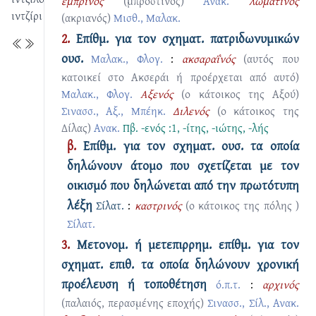
εμπρινός
(μπροστινός)
Ανακ.
λωματινός
ιντζίρι
(ακριανός)
Μισθ., Μαλακ.
2.
Επίθμ. για τον σχηματ. πατριδωνυμικών
ουσ.
Μαλακ., Φλογ.
:
ακσαραΐνός
(αυτός που
κατοικεί στο Ακσεράι ή προέρχεται από αυτό)
Μαλακ., Φλογ.
Αξενός
(ο κάτοικος της Αξού)
Σινασσ., Αξ., Μπέηκ.
Διλενός
(ο κάτοικος της
Δίλας)
Ανακ.
Πβ.
-ενός :1
,
-ίτης
,
-ιώτης
,
-λής
β.
Επίθμ. για τον σχηματ. ουσ. τα οποία
δηλώνουν άτομο που σχετίζεται με τον
οικισμό που δηλώνεται από την πρωτότυπη
λέξη
Σίλατ.
:
καστρινός
(ο κάτοικος της πόλης )
Σίλατ.
3.
Μετονομ. ή μετεπιρρημ. επίθμ. για τον
σχηματ. επιθ. τα οποία δηλώνουν χρονική
προέλευση ή τοποθέτηση
ό.π.τ.
:
αρχινός
(παλαιός, περασμένης εποχής)
Σινασσ., Σίλ., Ανακ.