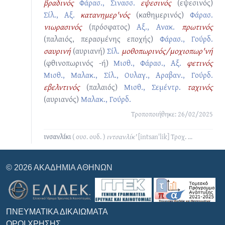
βραδινός
Φάρασ., Σινασσ.
εψεσινός
(εψεσινός)
Σίλ., Αξ.
κατανημερ'νός
(καθημερινός)
Φάρασ.
νιωρασινός
(πρόσφατος)
Αξ., Ανακ.
πρωτινός
(παλαιός, περασμένης εποχής)
Φάρασ., Γούρδ.
σαυρινή
(αυριανή)
Σίλ.
μοθοπωρινός/μοχιοπωρ'νή
(φθινοπωρινός -ή)
Μισθ., Φάρασ., Αξ.
φετινός
Μισθ., Μαλακ., Σίλ., Ουλαγ., Αραβαν., Γούρδ.
εβελντινός
(παλαιός)
Μισθ., Σεμέντρ.
ταχινός
(αυριανός)
Μαλακ., Γούρδ.
Τροποποιήθηκε: 26/02/2025
ινσανλίκι
( ουσ. ουδ. )
ιντσανλίκ'
[intsanˈlik]
Τροχ.
...
© 2026 ΑΚΑΔΗΜΊΑ ΑΘΗΝΏΝ
ΠΝΕΥΜΑΤΙΚΆ ΔΙΚΑΙΏΜΑΤΑ
ΌΡΟΙ ΧΡΉΣΗΣ