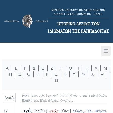
ΚΕΝΤΡΟΝ ΕΡΕΥΝΗΣ ΤΩΝ ΝΕΟΕΛΛΗΝΙΚΩΝ
ΔΙΑΛΕΚΤΩΝ ΚΑΙ ΙΔΙΩΜΑΤΩΝ - Ι.Λ.Ν.Ε.
ΙΣΤΟΡΙΚΟ ΛΕΞΙΚΟ TΩΝ
ΙΔΙΩΜΑΤΩΝ ΤΗΣ ΚΑΠΠΑΔΟΚΙΑΣ
Α
Β
Γ
Δ
Ε
Ζ
Η
Θ
Ι
Κ
Λ
Μ
Ν
Ξ
Ο
Π
Ρ
Σ
Τ
Υ
Φ
Χ
Ψ
Ω
ινίκι
( ουσ. ουδ. )
ιν-νίκ'
[inˈnik]
Φκόσ.
ενίκι
[eˈnici]
Φκόσ.
Πληθ.
ινίκια
[iˈnica]
Ανακ., Ουλαγ.
...
-ινός
ιν
(επίθμ.)
-ινός
[-iˈnos]
Σίλατ., Σίλ., Φάρασ.