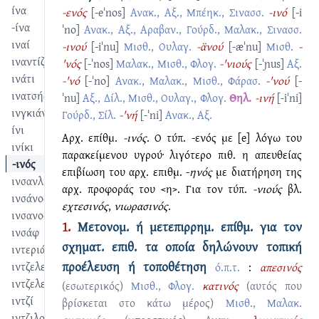
ίνα
-ενός
[-eˈnos]
Ανακ., Αξ., Μπέηκ., Σινασσ.
-ινό
[-i
-ίνα
ˈno]
Ανακ., Αξ., Αραβαν., Γούρδ., Μαλακ., Σινασσ.
ιναί
-ινού
[-iˈnu]
Μισθ., Ουλαγ.
-α̈νού
[-æˈnu]
Μισθ.
-
ιναντίζω
'νός
[-ˈnos]
Μαλακ., Μισθ., Φλογ.
-'νιούς
[-ˈɲus]
Αξ.
ινάτι
-'νό
[-ˈno]
Ανακ., Μαλακ., Μισθ., Φάρασ.
-'νού
[-
ινατσής
ˈnu]
Αξ., Δίλ., Μισθ., Ουλαγ., Φλογ.
Θηλ.
-ινή
[-iˈni]
ινγκιάν
Γούρδ., Σίλ.
-'νή
[-ˈni]
Ανακ., Αξ.
ίνι
Αρχ. επίθμ.
-ινός
. Ο τύπ. -ενός με [e] λόγω του
ινίκι
παρακείμενου υγρού· λιγότερο πιθ. η απευθείας
-ινός
επιβίωση του αρχ. επιθμ. -
ηνός
με διατήρηση της
ινσανλίκι
αρχ. προφοράς του <η>. Για τον τύπ.
-νιούς
βλ.
ινσάνος
εχτεσινός
,
νιωρασινός
.
ινσανοσύνη
1.
Μετονομ. ή μετεπιρρημ. επίθμ. για τον
ινσάφ
σχηματ. επιθ. τα οποία δηλώνουν τοπική
ιντεριά
προέλευση ή τοποθέτηση
ιντζελεντίζω
ό.π.τ.
:
απεσινός
ιντζελετίζω
(εσωτερικός)
Μισθ., Φλογ.
κατινός
(αυτός που
ιντζί
βρίσκεται στο κάτω μέρος)
Μισθ., Μαλακ.
ιντζιλούσες