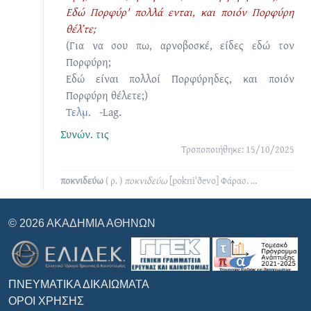
Εδώ Πορφύρ' πολλά ενται, και ποιόν Πορφύρη
θέλ’τε;
(Για να σου πω, αρνοβοσκέ, είδες εδώ τον
Πορφύρη;
Εδώ είναι πολλοί Πορφύρηδες, και ποιόν
Πορφύρη θέλετε;)
Τελμ.
-Lag.
Συνών.
τις
Τροποποιήθηκε: 15/10/2025
ποκνιδεύω
( ρ. )
ποκνιδεύω
[pokniˈðevo]
Φάρασ.
...
© 2026 ΑΚΑΔΗΜΊΑ ΑΘΗΝΏΝ
ΠΝΕΥΜΑΤΙΚΆ ΔΙΚΑΙΏΜΑΤΑ
ΌΡΟΙ ΧΡΉΣΗΣ