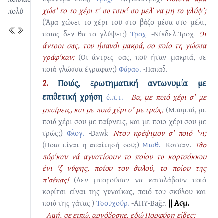
χώσ' το το χέρι τ’ σο τσικί σο μελ’ να μη το γλύψ’;
πολύ
(Άμα χώσει το χέρι του στο βάζο μέσα στο μέλι,
ποιος δεν θα το γλύψει;)
Τροχ.
-Νίγδελ.Τροχ.
Οι
άντροι σας, του ήσανdι μακρά, σο ποίο τη γώσσα
γράφ'καν;
(Οι άντρες σας, που ήταν μακριά, σε
ποιά γλώσσα έγραφαν;)
Φάρασ.
-Παπαδ.
2.
Ποιός, ερωτηματική αντωνυμία με
επιθετική χρήση
ό.π.τ.
:
Βα, με ποιό χέρι σ’ με
μπαίρεις, και με ποιό χέρι σ’ με τρώς;
(Μπαμπά, με
ποιό χέρι σου με παίρνεις, και με ποιο χέρι σου με
τρώς;)
Φλογ.
-Dawk.
Ντου κρέψιμου σ’ ποιό 'νι;
(Ποια είναι η απαίτησή σου;)
Μισθ.
-Κοτσαν.
Τσ̑o
πόρ'καν νά αγνατίσουν το ποίου το κορτσόκκου
ένι 'ζ νύφης, ποίου του σ̑υλού, το ποίου της
π'σέκας!
(Δεν μπορούσαν να καταλάβουν ποιό
κορίτσι είναι της γυναίκας, ποιό του σκύλου και
ποιό της γάτας!)
Τσουχούρ.
-ΑΠΥ-Bağr.
|| Ασμ.
Αμή, σε ειπώ, αρνόβοσκε, εδώ Πορφύρη είδες;