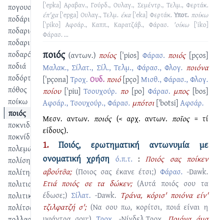
[ˈepka]
Αραβαν., Γούρδ., Ουλαγ., Σεμέντρ., Τελμ., Φερτάκ.
πογουστίζω
έπ'gα
[ˈepga]
Ουλαγ., Τελμ.
έκα
[ˈeka]
Φερτάκ.
Υποτ.
ποίκω
ποδάρι
[ˈpiko]
Αφσάρ., Καππ., Καρατζάβ., Φάρασ.
'οίκω
[ˈiko]
ποδαριά
Φάρασ.
...
ποδαρικό
ποιός
ποδαρόχειλο
(αντων.)
ποίος
[ˈpios]
Φάρασ.
ποιός
[pços]
ποδιά
Μαλακ., Σίλατ., Σίλ., Τελμ., Φάρασ., Φλογ.
ποιόνα
ποδόρτι
[ˈpçona]
Τροχ.
Ουδ.
ποιό
[pço]
Μισθ., Φάρασ., Φλογ.
πόθος
ποίου
[ˈpiu]
Τσουχούρ.
πο
[po]
Φάρασ.
μπος
[bos]
ποίκω
Αφσάρ., Τσουχούρ., Φάρασ.
μπότσι
[ˈbotsi]
Αφσάρ.
ποιός
Μεσν. αντων.
ποιός
(< αρχ. αντων.
ποῖος
= τί
ποκνιδεύω
είδους).
ποκνίδι
1.
Ποιός, ερωτηματική αντωνυμία με
πολεμώ
ονοματική χρήση
ό.π.τ.
:
Ποιός σας ποίκεν
πολίσης
αβούτσ̑α;
(Ποιος σας έκανε έτσι;)
Φάρασ.
-Dawk.
πολίτης
Ετιά ποιός σε τα δώκεν;
(Αυτά ποιός σου τα
πολιτιανός
έδωσε;)
Σίλατ.
-Dawk.
Tράνα, κόρισ' ποιόνα είν'
πολιτικά
τζιλφατζή σ';
(Να σου πω, κορίτσι, ποιά είναι η
πολίτσα
υφάντρα σου;)
Τροχ.
-Νίγδελ.Τροχ.
Ποιόνα άμα
πολλασυγιές