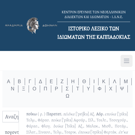
ΚΕΝΤΡΟΝ ΕΡΕΥΝΗΣ ΤΩΝ ΝΕΟΕΛΛΗΝΙΚΩΝ
ΔΙΑΛΕΚΤΩΝ ΚΑΙ ΙΔΙΩΜΑΤΩΝ - Ι.Λ.Ν.Ε.
ΙΣΤΟΡΙΚΟ ΛΕΞΙΚΟ TΩΝ
ΙΔΙΩΜΑΤΩΝ ΤΗΣ ΚΑΠΠΑΔΟΚΙΑΣ
Α
Β
Γ
Δ
Ε
Ζ
Η
Θ
Ι
Κ
Λ
Μ
Ν
Ξ
Ο
Π
Ρ
Σ
Τ
Υ
Φ
Χ
Ψ
Ω
ποίκω
( ρ. )
Παρατατ.
πέισ̑κα
[ˈpeiʃka]
Αξ.
Αόρ.
εποίκα
[ˈpika]
Τελμ., Φάρασ.
ποίκα
[ˈpika]
Αφσάρ., Σίλ., Τσελτ., Τσουχούρ.,
Φάρασ., Φλογ.
bοίκα
[ˈbika]
Αξ., Μαλακ., Μισθ., Ποτάμ.,
πογοντώ
Σίλατ., Σινασσ., Τελμ., Τσαρικ.
έποικα
[ˈepika]
Φερτάκ.
έπ'κα