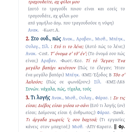
τραχουδείτε, αχ φίλοι μου
(αυτό το τραγούδι ποιου είναι και εσείς το
τραγουδάτε, αχ φίλοι μου
από γαμήλιο άσμ. που τραγουδούσε η νύφη)
Ανακ.
-Κωστ.Α.
2.
Στο ουδ., πώς
Ανακ., Αραβαν., Μισθ., Μπέηκ.,
Ουλαγ., Σίλ.
:
Ετό τι το λένε;
(Αυτό πώς το λένε;)
Ανακ.
-Cost.
Τ' όνομα σ' τσ̑' έν';
(Το όνομά σου πώς
είναι;)
Αραβαν.
-Φωστ.-Κεσ.
Τί τό 'λεγαν; Ένα
μεγάλο βαπόρι κειότουν
(Πώς το έλεγαν; Ήταν
ένα μεγάλο βαπόρι)
Μπέηκ.
-ΚΜΣ-Έξοδος Β
Τσ̑ο σ'
λαλούσι;
(Πώς σε φωνάζουν;)
Σίλ.
-ΚΜΣ-ΛΚ6
Συνών.
νάχαλα
,
πώς
,
τίχαλα
,
τούς
3.
Τι λογής
Ανακ., Μισθ., Ουλαγ., Φάρασ.
:
Συ τις
είσαι; Διέβος είσαι γιόσα ισ-σάνι
(Εσύ τι λογής (ον)
είσαι; Δαίμονας είσαι ή άνθρωπος;)
Φάρασ.
-Dawk.
Τι άργαδα χιωρείς 'ς σου bαχτσά;
(Τι εργασίες
κάνεις στον μπαχτσέ;)
Μισθ.
-ΑΠΥ-Καρατσ.
|| Φρ.