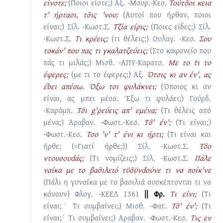
είνστε;
(Ποιοι είστε;)
Αξ.
-Μαυρ.-Κεσ.
Τούτσ̑οι κεια
τ' ήρτασι, τσ̑ις 'νου;
(Αυτοί που ήρθαν, ποιοι
είναι;)
Σίλ.
-Κωστ.Σ.
Τζ̑ία είρις;
(Ποιες είδες;)
Σίλ.
-Κωστ.Σ.
Τι κρέεις;
(τι θέλεις;)
Ουλαγ.
-Κεσ.
Σου
τοκάν' που πας τι γκαλατζεύεις;
(Στο καφανείο που
πάς τι μιλάς;)
Μισθ.
-ΑΠΥ-Καρατσ.
Με το τ͑ι το
έφερες;
(με τι το έφερες;)
Αξ.
Ότσις κι αν έν', ας
έbει απέσω. Όξω τσι φυλάκνει;
(Όποιος κι αν
είναι, ας μπει μέσα. Έξω τι φυλάει;)
Γούρδ.
-Καράμπ.
Τσ̑ι g'ρεύεις απ' εμένα;
(Τι θέλεις από
μένα;)
Αραβαν.
-Φωστ.-Κεσ.
Tσ̑' έν';
(Τι είναι;)
-Φωστ.-Κεσ.
Τσο 'ν' τ' ένι κι ήρτι;
(Τι είναι και
ήρθε; (=Γιατί ήρθε;))
Σίλ.
-Κωστ.Σ.
Τσ̑ο
ντουσουdάς;
(Τι νομίζεις;)
Σίλ.
-Κωστ.Σ.
Πάλε
ναίκα με το βασ̑ιλειό τϋσ̑ϋνdούνε τι να ποίκ'νε
(Πάλι η γυναίκα με το βασιλιά συσκέπτονται τι να
κάνουν)
Φλογ.
-ΚΕΕΛ 1361
|| Φρ.
Τι είνι;
(Τι
είναι;˙ Τι συμβαίνει;)
Μισθ.
-Φατ.
Τσ̑' έν';
(Τι
είναι;˙ Τι συμβαίνει;)
Αραβαν.
-Φωστ.-Κεσ.
Τις εν