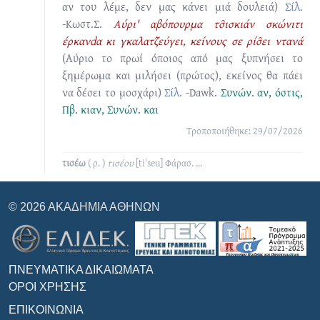
αν του λέμε, δεν μας κάνει μιά δουλειά)
Σίλ.
-Κωστ.Σ.
Αύρι' αβόπουρμα τσ̑ισκιάν σκώνιτι
έρκανdα κι γκαλατζ̑εύγει, κείνους σε ρίσ̑ει ντανά
(Αύριο το πρωί όποιος από μας ξυπνήσει το
ξημέρωμα και μιλήσει (πρώτος), εκείνος θα πάει
να δέσει το μοσχάρι)
Σίλ.
-Dawk.
Συνών.
αν
,
όστις
,
Πβ.
κιαν
, Συνών.
και
Τροποποιήθηκε: 29/07/2026
τισέω
( ρ. )
τισέου
[tiˈseu]
Φάρασ.
...
© 2026 ΑΚΑΔΗΜΊΑ ΑΘΗΝΏΝ
ΠΝΕΥΜΑΤΙΚΆ ΔΙΚΑΙΏΜΑΤΑ
ΌΡΟΙ ΧΡΉΣΗΣ
ΕΠΙΚΟΙΝΩΝΊΑ