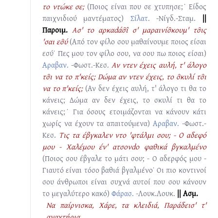
το ντώκε σε;
(Ποιος είναι που σε χτυπησε;˙ Είδος
παιχνιδιού μαντέματος)
Σίλατ.
-Νίγδ.-Σταμ.
||
Παροιμ.
Ασ' το αρκαdάσ̑ι̂ σ' μαραινίσ̑κουμ' τσ̑ις
'σαι εσ̑ύ
(Από τον φίλο σου μαθαίνουμε ποιος είσαι
εσύ˙ Πες μου τον φίλο σου, να σου πω ποιος είσαι)
Αραβαν.
-Φωστ.-Κεσ.
Αν ντεν έχεις αυλή, τ' άλογο
τσ̑ι να το π'κείς; Dώμα αν ντεν έχεις, το σ̑κυλί τσ̑ι
να το π'κείς;
(Αν δεν έχεις αυλή, τ' άλογο τι θα το
κάνεις; Δώμα αν δεν έχεις, το σκυλί τι θα το
κάνεις;˙ Για όσους ετοιμάζονται να κάνουν κάτι
χωρίς να έχουν τα απαιτούμενα)
Αραβαν.
-Φωστ.-
Κεσ.
Τις τα έβγκαλεν ντo 'φτάλμι σου; - Ο αδεφό
μου - Χαλέμου έν' ατσονdo φαθικά βγκαλμένο
(Ποιος σου έβγαλε το μάτι σου; - Ο αδερφός μου -
Γιαυτό είναι τόσο βαθιά βγαλμένο˙ Οι πιο κοντινοί
σου άνθρωποι είναι συχνά αυτοί που σου κάνουν
το μεγαλύτερο κακό)
Φάρασ.
-Λουκ.Λουκ.
|| Ασμ.
Να παίρνισκα, Χάρε, τα κλειδιά, Παράδεισ' τ'
αναχτήρια