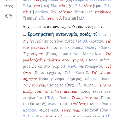
Τελμ.
τσο
[tso]
Σίλ.
τσ̑ο
[tʃo]
Σίλ.
τσ̑ον
[tʃon]
Σίλ.
τίτος
τσ̑'
[tʃ]
Αραβαν.
Γεν.
τσ̑ίνους
[ˈtʃinus]
Σίλ.
τσούνους
[ˈtsunus]
Σίλ.
τσουνούς
[tsuˈnus]
Σίλ.
Αρχ. ερωτημ. αντων.
τίς, τί
. Ο τύπ.
τίνας
μεσν.
1.
Ερωτηματική αντωνυμία, ποιός, τί
ό.π.τ.
:
Τις 'νί ιτό;
(Ποιος είναι αυτός;)
Μισθ.
-Κοτσαν.
Τίς
ντο φκάλ’σε;
(ποιος το σκούπισε;)
Ουλαγ.
-Dawk.
Τ̔ις είνμαι;
(Ποιος είμαι;)
Αξ.
-Μαυρ.-Κεσ.
Τις
γκαλατζεύ' μισ̑ώτικα στου χωριό;
(Ποιος μιλάει
μιστιώτικα στο χωριό;)
Μισθ.
-ΑΠΥ-Καρατσ.
Τιζ
έρει;
(Ποιος έρχεται;)
Σίλ.
-Κωστ.Σ.
Τιζ γέντσε
σήμερο;
(Ποια γέννησε σήμερα;)
Φάρασ.
-Dawk.
Tσ̑ις του είπι;
(Ποιος το είπε;)
Σίλ.
-Κωστ.Σ.
Έτο το
μπεΐρ τσ̑ίς το έπ'κεν αούτσ̑α;
(ποιος έκανε τον
στάβλο έτσι;)
Τελμ.
-Dawk.
Τίνας είπεν το;
(Ποιος
το είπε αυτό;)
Ανακ.
-Cost.
Tσ̑ίζ 'ναι;
(Ποιος είναι;)
Αραβαν.
-Φωστ.-Κεσ.
Τίνος 'ναι;
(Ποιανού είναι;)
Ουλαγ.
-Κεσ.
Ετό τ͑ίνοζ 'ναι;
(Αυτό τίνος είναι;)
Αξ.