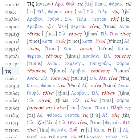
τις
(αντων.)
Αρσ. Θηλ.
τις
[tis]
Καππ., Φάρασ.
τιζ
τιπτσίκι
[tiz]
Σίλ., Φάρασ.
τσις
[tsis]
Σίλ., Τελμ.
τσ̑ις
[tʃis]
τίπως
Αραβαν., Γούρδ., Σίλ., Τελμ., Φερτάκ.
τσ̑ιζ
[tʃiz]
τιρλίκι
Αραβαν.
τζις
[ˈdzis]
Φερτάκ.
τίνας
[ˈtinas]
Ανακ.
τιρμακλαντώ
τσ̑ίνας
[ˈtʃinas]
Σίλ.
τσ̑ινάς
[tʃiˈnas]
Σίλ.
Γεν.
τίνος
τιρμίχι
[ˈtinos]
Καππ.
τινός
[tiˈnos]
Καππ.
τ͑ίνοζ
[ˈtʰinoz]
Αξ.
τιρμιχλάτημα
τίνους
[ˈtinus]
Καππ.
τσινός
[tsiˈnos]
Καππ.,
τιρμιχλατίζω
Φερτάκ.
τσ̑ίνους
[ˈtʃinus]
Αραβαν., Σίλ.
τούνους
τιρπιλή
[ˈtunus]
Ανακ., Σεμέντρ., Τσουχούρ., Φάρασ.
τιρτίρης
τσ̑ούνους
[ˈtʃunus]
Αραβαν.
τσούνους
[ˈtsunus]
τις
Ανακ., Σίλ.
τσουνούς
[tsuˈnus]
Σίλ.
Αιτ.
τίνα
[ˈtina]
τισέω
Καππ., Φάρασ.
τ͑ίνα
[ˈtʰina]
Αξ.
τσίνα
[ˈtsina]
Ανακ.,
τίσημα
Γούρδ.
τσ̑ίνα
[ˈtʃina]
Αραβαν., Σίλ.
τσ̑ίναν
[ˈtʃina]
τισιλαμάς
Σίλ.
τσ̑ινάς
[tʃiˈnas]
Σίλ.
τούνα
[ˈtuna]
Φάρασ.
τισιλάτημα
(εμπρόθ. αιτ.) σίνα
[ˈsina]
Ανακ., Ποτάμ.
Πληθ.
τις
τισιλατίζω
[tis]
Αξ., Φάρασ., Φερτάκ.
τ͑ις
[tʰis]
Αξ.
τσ̑ις
[tʃis]
τιτίζης
Σίλ.
τζ̑ία
[ˈdʒia]
Σίλ.
Γεν.
τίνος
[ˈtinos]
Φερτάκ.
Αιτ.
τιτιρεμές
τίνα
[ˈtina]
Φερτάκ.
Ουδ.
τι
[ti]
Καππ.
τ͑ι
[tʰi]
Αξ.,
τιτιρεντίζω
Μισθ.
τσι
[tsi]
Καππ.
τσ̑ι
[tʃi]
Αραβαν., Γούρδ., Σίλ.,
τιτιρέτημα