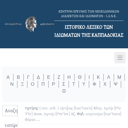
ΚΕΝΤΡΟΝ ΕΡΕΥΝΗΣ ΤΩΝ ΝΕΟΕΛΛΗΝΙΚΩΝ
ΔΙΑΛΕΚΤΩΝ ΚΑΙ ΙΔΙΩΜΑΤΩΝ - Ι.Λ.Ν.Ε.
ΙΣΤΟΡΙΚΟ ΛΕΞΙΚΟ TΩΝ
ΙΔΙΩΜΑΤΩΝ ΤΗΣ ΚΑΠΠΑΔΟΚΙΑΣ
Α
Β
Γ
Δ
Ε
Ζ
Η
Θ
Ι
Κ
Λ
Μ
Ν
Ξ
Ο
Π
Ρ
Σ
Τ
Υ
Φ
Χ
Ψ
Ω
τιρτίρης
( ουσ. ουδ. )
τι̂ρτι̂́ρης
[tɯrˈtɯris]
Φλογ.
τ͑ιρτ͑ίρ
[tʰir
ˈtʰir]
Ανακ.
τ͑ερτέρ
[tʰerˈter]
Αξ.
Θηλ.
τουρτούρα
[tɯrˈtɯra]
Φάρασ.
...
τιπτίρης