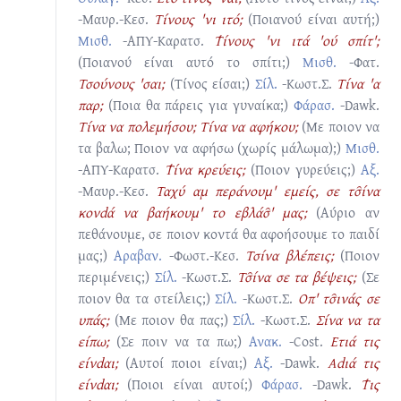
-Μαυρ.-Κεσ.
Τίνους 'νι ιτό;
(Ποιανού είναι αυτή;)
Μισθ.
-ΑΠΥ-Καρατσ.
Τ̔ίνους 'νι ιτά 'ού σπίτ';
(Ποιανού είναι αυτό το σπίτι;)
Μισθ.
-Φατ.
Τσούνους 'σαι;
(Τίνος είσαι;)
Σίλ.
-Κωστ.Σ.
Τίνα 'α
παρ;
(Ποια θα πάρεις για γυναίκα;)
Φάρασ.
-Dawk.
Τίνα να πολεμήσου; Τίνα να αφήκου;
(Με ποιον να
τα βαλω; Ποιον να αφήσω (χωρίς μάλωμα);)
Μισθ.
-ΑΠΥ-Καρατσ.
Τ̔ίνα κρεύεις;
(Ποιον γυρεύεις;)
Αξ.
-Μαυρ.-Κεσ.
Ταχύ αμ περάνουμ' εμείς, σε τσ̑ίνα
κονdά να βαήκουμ' το εβλάσ̑' μας;
(Αύριο αν
πεθάνουμε, σε ποιον κοντά θα αφοήσουμε το παιδί
μας;)
Αραβαν.
-Φωστ.-Κεσ.
Τσίνα βλέπεις;
(Ποιον
περιμένεις;)
Σίλ.
-Κωστ.Σ.
Τσ̑ίνα σε τα βέψεις;
(Σε
ποιον θα τα στείλεις;)
Σίλ.
-Κωστ.Σ.
Οπ' τσ̑ινάς σε
υπάς;
(Με ποιον θα πας;)
Σίλ.
-Κωστ.Σ.
Σίνα να τα
είπω;
(Σε ποιν να τα πω;)
Ανακ.
-Cost.
Ετιά τις
είνdαι;
(Αυτοί ποιοι είναι;)
Αξ.
-Dawk.
Αdιά τις
είνdαι;
(Ποιοι είναι αυτοί;)
Φάρασ.
-Dawk.
Τ̔ις