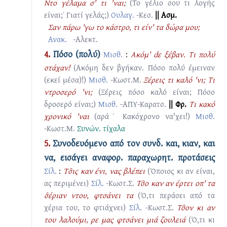
Ντο γέλαμα σ' τι 'ναι;
(Το γέλιο σου τι λογής
είναι;˙ Γιατί γελάς;)
Ουλαγ.
-Κεσ.
|| Ασμ.
Σαν πάρω 'γω το κάστρο, τι είν' τα δώρα μου;
Ανακ.
-Αλεκτ.
4.
Πόσο (πολύ)
Μισθ.
:
Ακόμ' dε ξέβαν. Τι πολύ
στάχαν!
(Ακόμη δεν βγήκαν. Πόσο πολύ έμειναν
(εκεί μέσα)!)
Μισθ.
-Κωστ.Μ.
Ξέρεις τι καλό 'νι; Τι
ντροσερό 'νι;
(Ξέρεις πόσο καλό είναι; Πόσο
δροσερό είναι;)
Μισθ.
-ΑΠΥ-Καρατσ.
|| Φρ.
Τι κακό
χρονικό 'ναι
(αρά˙ Κακόχρονο να'χει!)
Μισθ.
-Κωστ.Μ.
Συνών.
τίχαλα
5.
Συνοδευόμενο από τον συνδ. και, κιαν, και
να, εισάγει αναφορ. παραχωρητ. προτάσεις
Σίλ.
:
Tσ̑ις καν ένι, νας βλέπει
(Όποιος κι αν είναι,
ας περιμένει)
Σίλ.
-Κωστ.Σ.
Τσ̑ο καν αν έρτει οπ' τα
σ̑έριαν ντου, φτσάνει τα
(Ό,τι περάσει από τα
χέρια του, το φτιάχνει)
Σίλ.
-Κωστ.Σ.
Τσ̑ον κι αν
του λαλούμι, ρε μας φτσάνει μιά ζουλειά
(Ό,τι κι