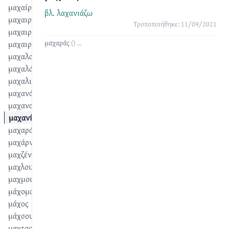
μαχαίρι
βλ.
λαχανιάζω
μαχαιριά
Τροποποιήθηκε: 11/09/2021
μαχαιριάρης
μαχαιρώνω
μαχαράς
() ...
μαχαλαΐτης
μαχαλάς
μαχαλιώτης
μαχανάς
μαχανατζής
μαχανίζω
μαχαράς
μαχάρνα
μαχζένι
μαχλουκάτι
μαχμουντιές
μάχομαι
μάχος
μάχσους
μαχτσούμι