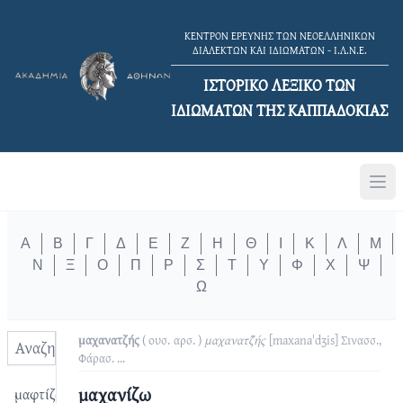
ΚΕΝΤΡΟΝ ΕΡΕΥΝΗΣ ΤΩΝ ΝΕΟΕΛΛΗΝΙΚΩΝ
ΔΙΑΛΕΚΤΩΝ ΚΑΙ ΙΔΙΩΜΑΤΩΝ - Ι.Λ.Ν.Ε.
ΙΣΤΟΡΙΚΟ ΛΕΞΙΚΟ TΩΝ
ΙΔΙΩΜΑΤΩΝ ΤΗΣ ΚΑΠΠΑΔΟΚΙΑΣ
Α
Β
Γ
Δ
Ε
Ζ
Η
Θ
Ι
Κ
Λ
Μ
Ν
Ξ
Ο
Π
Ρ
Σ
Τ
Υ
Φ
Χ
Ψ
Ω
μαχανατζής
( ουσ. αρσ. )
μαχανατζ̑ής
[maxanaˈdʒis]
Σινασσ.,
Φάρασ.
...
μαχανίζω
μαφτίζω