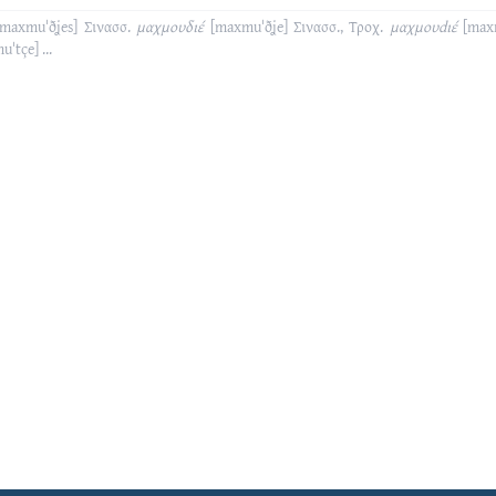
[maxmuˈðʝes]
Σινασσ.
μαχμουδιέ
[maxmuˈðʝe]
Σινασσ., Τροχ.
μαχμουdιέ
[max
uˈtçe]
...