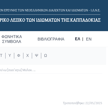
Ν ΕΡΕΥΝΗΣ ΤΩΝ ΝΕΟΕΛΛΗΝΙΚΩΝ ΔΙΑΛΕΚΤΩΝ ΚΑΙ ΙΔΙΩΜΑΤΩΝ - Ι.Λ.Ν.Ε.
ΡΙΚΟ ΛΕΞΙΚΟ TΩΝ ΙΔΙΩΜΑΤΩΝ ΤΗΣ ΚΑΠΠΑΔΟΚΙΑΣ
ΦΩΝΗΤΙΚΆ
ΕΛ
|
ΒΙΒΛΙΟΓΡΑΦΊΑ
EN
ΣΎΜΒΟΛΑ
Τ
Υ
Φ
Χ
Ψ
Ω
σένια
[maxʹseɲa]
Μαλακ.
...
Τροποποιήθηκε: 22/05/2025