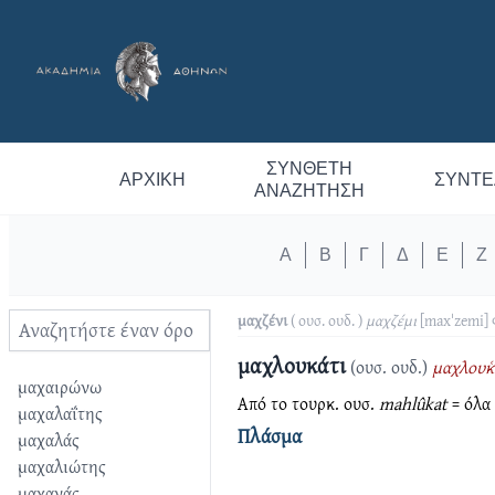
ΣΎΝΘΕΤΗ
ΑΡΧΙΚΉ
ΣΥΝΤΕ
ΑΝΑΖΉΤΗΣΗ
Α
Β
Γ
Δ
Ε
Ζ
μαχζένι
( ουσ. ουδ. )
μαχζέμι
[maxˈzemi]
μαχλουκάτι
(ουσ. ουδ.)
μαχλουκ͑ά
μαχαιρώνω
Από το τουρκ. ουσ.
mahlûkat
= όλα
μαχαλαΐτης
Πλάσμα
μαχαλάς
μαχαλιώτης
μαχανάς