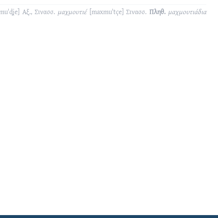
muˈdʝe]
Αξ., Σινασσ.
μαχμουτιέ
[maxmuˈtçe]
Σινασσ.
Πληθ.
μαχμουτιάδια