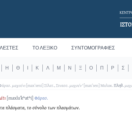
ΚΕΝΤΡΟ
ΙΣΤΟ
ΛΕΣΤΈΣ
ΤΟ ΛΕΞΙΚΌ
ΣΥΝΤΟΜΟΓΡΑΦΊΕΣ
Η
Θ
Ι
Κ
Λ
Μ
Ν
Ξ
Ο
Π
Ρ
Σ
Φάρασ.
μαχσένι
[maxˈseni]
Σίλατ., Σινασσ.
μαχσέν'
[maxʹsen]
Μαλακ.
Πληθ.
μαχ
τ͑ι
[maxluˈkʰatʰi]
Φάρασ.
 τα πλάσματα, το σύνολο των πλασμάτων.