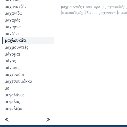
μαχανατζής
μαχμουντιές
( ουσ. αρσ. )
μαχμουδιές
μαχανίζω
[maxmuˈtçaðʝa]
Σινασσ.
μαχμουτιέ
[maxm
μαχαράς
μαχάρνα
μαχζένι
μαχλουκάτι
μαχμουντιές
μάχομαι
μάχος
μάχσους
μαχτσούμι
μαχτσουμόκκο
με
μεγαλάνος
μεγαλάς
μεγαλίζω