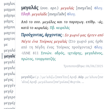
μαχλουκάτι
μεγαλάς
(ουσ. αρσ.)
μεγαλάς
[meɣaˈlas]
Φλογ.
μαχμουντιές
Πληθ.
μεγαλάδε
[meɣaˈlaðe]
Φλογ.
μάχομαι
μάχος
Aπό το ουσ.
μεγάλος
και το παραγωγ. επίθμ. -
άς
,
μάχσους
κατά το
κεφαλάς.
Πβ.
κεφαλάς
μαχτσούμι
Προύχοντας, άρχοντας
:
Σο χωριό μας ήρτεν από
μαχτσουμόκκο
Νέγτε ένα Τούρκος μεγαλάς
(Στο χωριό μας ήρθε
με
από τη Νίγδη ένας Τούρκος προύχοντας)
Φλογ.
μεγαλάνος
-ΙΛΝΕ 811
Συνών.
αδρός
,
ιχτιάρης
,
μεγαλάνος
,
μεγαλάς
πρώτος
,
τσορμπατζής
μεγαλίζω
Τροποποιήθηκε: 06/06/2025
μεγαλοσύνη
μεγαλώνα
μεγαλίζω
( ρ. )
με'αλίζω
[meaˈlizo]
Αραβ.
Αόρ.
με'άλισα
[me
μέγας
ˈalisa]
Αραβ.
μεγάλιασα
[meˈɣaʎasa]
Φερτάκ.
...
μεγγένη
μεγέρ
μέγερσεμ
μεγμέρ
μεγούτσικος