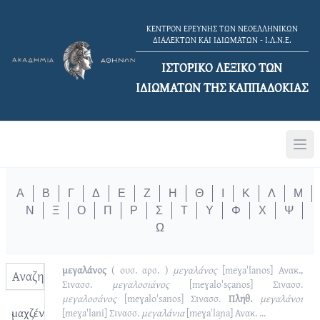
ΚΕΝΤΡΟΝ ΕΡΕΥΝΗΣ ΤΩΝ ΝΕΟΕΛΛΗΝΙΚΩΝ
ΔΙΑΛΕΚΤΩΝ ΚΑΙ ΙΔΙΩΜΑΤΩΝ - Ι.Λ.Ν.Ε.
ΙΣΤΟΡΙΚΟ ΛΕΞΙΚΟ TΩΝ
ΙΔΙΩΜΑΤΩΝ ΤΗΣ ΚΑΠΠΑΔΟΚΙΑΣ
Α
Β
Γ
Δ
Ε
Ζ
Η
Θ
Ι
Κ
Λ
Μ
Ν
Ξ
Ο
Π
Ρ
Σ
Τ
Υ
Φ
Χ
Ψ
Ω
μεγαλάνος
( ουσ. αρσ. )
μεγαλάνος
[meɣaˈlanos]
Ανακ.,
Σινασσ.
μεγαλοσιάνος
[meɣaloˈsçanos]
Σινασσ.
μεγαλοσάνος
[meɣaloˈsanos]
Σινασσ.
Πληθ.
μεγαλάνοι
μαχζένι
[meɣaˈlani]
Σινασσ.
μεγαλάνια
[meɣaˈlaɲa]
Ανακ.
...