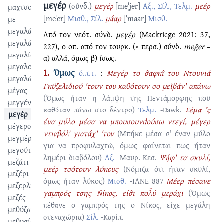
μεγέρ
(σύνδ.)
μεγέρ
[meˈʝer]
Αξ., Σίλ., Τελμ.
μεέρ
μαχτσουμόκκο
[meˈer]
Μισθ., Σίλ.
μάαρ
[ˈmaar]
Μισθ.
με
μεγαλάνος
Από τον νεότ. σύνδ.
μεγέρ
(Mackridge 2021: 37,
μεγαλάς
227), ο οπ. από τον τουρκ. (< περσ.) σύνδ.
meğer
=
μεγαλίζω
α) αλλά, όμως β) ίσως.
μεγαλοσύνη
1.
Όμως
ό.π.τ.
:
Μεγέρ το σ̑αφκι̂ του Ντουνιά
μεγαλώνα
Γκϋζελιδιού 'τουν του καθότουν σο μεϊβάν' απάνω
μέγας
(Όμως ήταν η λάμψη της Πεντάμορφης που
μεγγένη
καθόταν πάνω στο δέντρο)
Τελμ.
-Dawk.
Σέμα ’ς
μεγέρ
ένα μύλο μέσα να μπουσουνdούσω ντεγί, μέγερ
μέγερσεμ
ντιαβόλ’ γιατάχ' 'τον
(Μπήκε μέσα σ' έναν μύλο
μεγμέρ
για να προφυλαχτώ, όμως φαίνεται πως ήταν
μεγούτσικος
λημέρι διαβόλου)
Αξ.
-Μαυρ.-Κεσ.
Ψήφ' τα σκυλί,
μεζάτι
μεέρ τσότουν λύκους
(Νόμιζα ότι ήταν σκυλί,
μεζέρι
όμως ήταν λύκος)
Μισθ.
-ΙΛΝΕ 887
Μέερ πέσανε
μεζερλίκι
γαμπρός τσης Ν̑ίκος, είσ̑ι πολ̑ύ μεράχι
(Όμως
μεζές
πέθανε ο γαμπρός της ο Νίκος, είχε μεγάλη
μεθύζω
στεναχώρια)
Σίλ.
-Καρίπ.
μεθυσία