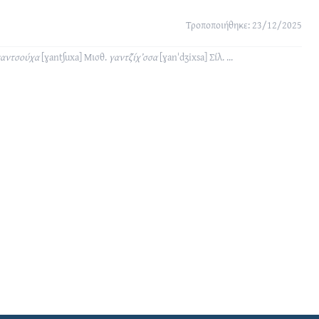
Τροποποιήθηκε: 23/12/2025
αντσούχα
[ɣantʃuxa]
Μισθ.
γαντζ̑ίχ’σσα
[ɣanˈdʒixsa]
Σίλ.
...