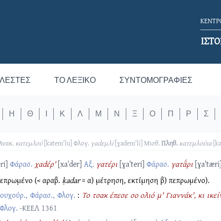
ΚΕΝΤΡΟ
ΙΣΤΟ
ΛΕΣΤΈΣ
ΤΟ ΛΕΞΙΚΌ
ΣΥΝΤΟΜΟΓΡΑΦΊΕΣ
Η
Θ
Ι
Κ
Λ
Μ
Ν
Ξ
Ο
Π
Ρ
Σ
Ανακ.
κατεμλού
[katemˈlu]
Φλογ.
γαdεμλί
[ɣademˈli]
Μισθ.
Πληθ.
κατεμλούια
[k
ri]
Φάρασ.
χαdέρ'
[xaˈder]
Αξ.
γατέρι
[ɣaˈteri]
Φάρασ.
γατα̈́ρι
[ɣaˈtæri
πεπρωμένο (< αραβ.
ḳadar
= α) μέτρηση, εκτίμηση β) πεπρωμένο).
ουχούρ., Φάρασ., Φλογ.
:
Το τσακ έπεσε σο ολιό μ' Γιαννάκ', κι ικεί
Φλογ.
-ΚΕΕΛ 1361