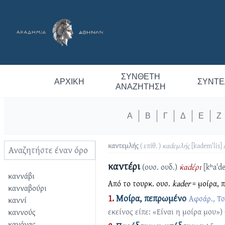
ΣΎΝΘΕΤΗ
ΑΡΧΙΚΉ
ΣΥΝΤΕ
ΑΝΑΖΉΤΗΣΗ
Α
Β
Γ
Δ
Ε
Ζ
καντεμλής
( επίθ. )
καdεμλής
[kademˈlis]
καντέρι
(ουσ. ουδ.)
κ͑αdέρι
[kʰaˈde
καννάβι
Από το τουρκ. ουσ.
kader
= μοίρα, 
κανναβούρι
1.
Μοίρα, πεπρωμένο
Αφσάρ., Τσ
καννί
εκείνος είπε: «Είναι η μοίρα μου»)
καννούς
κανόνας