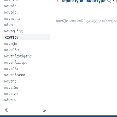
2.
Παράδειγμα, υπόδειγμα
Αξ.
:
Α
καντάρ
καντάρι
κανταριά
καντζίκ
( ουσ. ουδ. )
qαντζίχ
[qanˈdzix]
Μ
κάντε
καντεμλής
καντέρι
καντζίκ
καντήλα
καντηλανάφτης
καντηλάφτρα
καντήλι
καντηλόκκο
καντής
καντίζω
καντίνα
κάντιο