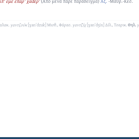
π' εμέ έπαρ' χαdέρ'
(Από μένα πάρε παράδειγμα)
Αξ.
-Μαυρ.-Κεσ.
αλακ.
γαντζούκ
[ɣanˈdzuk]
Μισθ., Φάρασ.
γαντζ̑ίχ
[ɣanˈdʒix]
Δίλ., Τσαρικ.
Θηλ.
γ