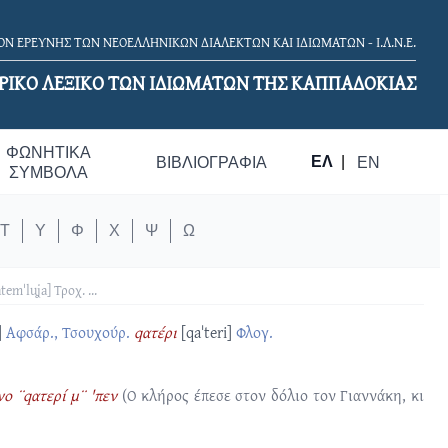
Ν ΕΡΕΥΝΗΣ ΤΩΝ ΝΕΟΕΛΛΗΝΙΚΩΝ ΔΙΑΛΕΚΤΩΝ ΚΑΙ ΙΔΙΩΜΑΤΩΝ - Ι.Λ.Ν.Ε.
ΡΙΚΟ ΛΕΞΙΚΟ TΩΝ ΙΔΙΩΜΑΤΩΝ ΤΗΣ ΚΑΠΠΑΔΟΚΙΑΣ
ΦΩΝΗΤΙΚΆ
ΕΛ
|
ΒΙΒΛΙΟΓΡΑΦΊΑ
EN
ΣΎΜΒΟΛΑ
Τ
Υ
Φ
Χ
Ψ
Ω
atemˈluʝa]
Τροχ.
...
]
Αφσάρ., Τσουχούρ.
qατέρι
[qaˈteri]
Φλογ.
νο ¨qατερί μ¨ 'πεν
(O κλήρος έπεσε στον δόλιο τον Γιαννάκη, κι