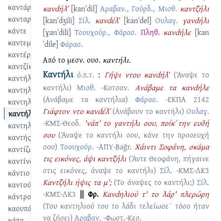
καντάρι
κανdήλ’
[kanˈdil]
Αραβαν., Γούρδ., Μισθ.
καντζ̑ήλι
κανταριά
[kanˈdʒili]
Σίλ.
κανdέλ’
[kanˈdel]
Ουλαγ.
γανdήλι
κάντε
[ɣanˈdili]
Τσουχούρ., Φάρασ.
Πληθ.
κανdήλε
[kan
καντεμλής
ˈdile]
Φάρασ.
καντέρι
Από το μεσν. ουσ.
καντήλι.
καντζίκ
Καντήλι
ό.π.τ.
:
Γήψι ντου κανdήλ’
(Άναψε το
καντήλα
καντήλι)
Μισθ.
-Κοτσαν.
Ανάβαμε τα κανdήλε
καντηλανάφτης
(Ανάβαμε τα καντήλια)
Φάρασ.
-ΕΚΠΑ 2142
καντηλάφτρα
Γιάφτον ντο κανdέλ’
(Ανάβουν το καντήλι)
Ουλαγ.
καντήλι
-ΚΜΣ-Θεοδ.
'νάπ’ το γαντήλι σου, ποίκ΄ την ευσ̑ή
καντηλόκκο
σου
(Άναψε το καντήλι σου, κάνε την προσευχή
καντής
σου)
Τσουχούρ.
-ΑΠΥ-Bağr.
Χάιντι Σοφάνη, σκάμα
καντίζω
τις εικόνες, άψι καντζ̑ήλι
(Άντε Θεοφάνη, πήγαινε
καντίνα
στις εικόνες, άναψε το καντήλι)
Σίλ.
-ΚΜΣ-ΛΚ3
κάντιο
Καντζ̑ήλι ήψις τα μ';
(Το άναψες το καντήλι;)
Σίλ.
καντούνι
-ΚΜΣ-ΛΚ3
|| Φρ.
Κανdηλιού τ' το λάρ' πλερώρη
κάντρο
(Του καντηλιού του το λάδι τελείωσε˙ τόσο ήταν
καουπάρι
να ζήσει)
Αραβαν.
-Φωστ.-Κεσ.
κάπα