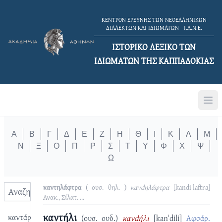
ΚΕΝΤΡΟΝ ΕΡΕΥΝΗΣ ΤΩΝ ΝΕΟΕΛΛΗΝΙΚΩΝ
ΔΙΑΛΕΚΤΩΝ ΚΑΙ ΙΔΙΩΜΑΤΩΝ - Ι.Λ.Ν.Ε.
ΙΣΤΟΡΙΚΟ ΛΕΞΙΚΟ TΩΝ
ΙΔΙΩΜΑΤΩΝ ΤΗΣ ΚΑΠΠΑΔΟΚΙΑΣ
Α
Β
Γ
Δ
Ε
Ζ
Η
Θ
Ι
Κ
Λ
Μ
Ν
Ξ
Ο
Π
Ρ
Σ
Τ
Υ
Φ
Χ
Ψ
Ω
καντηλάφτρα
( ουσ. θηλ. )
κανdηλάφτρα
[kandiˈlaftra]
Ανακ., Σίλατ.
...
καντήλι
καντάρ
(ουσ. ουδ.)
κανdήλι
[kanˈdili]
Αφσάρ.