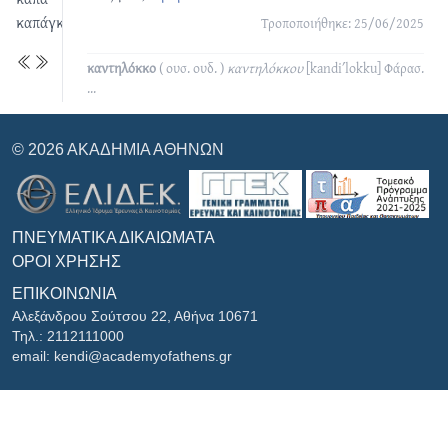
καπάγκι
Τροποποιήθηκε: 25/06/2025
καντηλόκκο
( ουσ. ουδ. )
καντηλόκκου
[kandiʹlokku]
Φάρασ.
...
© 2026 ΑΚΑΔΗΜΊΑ ΑΘΗΝΏΝ
ΠΝΕΥΜΑΤΙΚΆ ΔΙΚΑΙΏΜΑΤΑ
ΌΡΟΙ ΧΡΉΣΗΣ
ΕΠΙΚΟΙΝΩΝΊΑ
Αλεξάνδρου Σούτσου 22, Αθήνα 10671
Τηλ.: 2112111000
email: kendi@academyofathens.gr