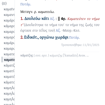
(II)
Ποτάμ.
καμαϊνταρό
Μεταγν. ρ.
καματεύω.
καμαντώ
1.
Δουλεύω κάτι
Αξ.
:
|| Φρ.
Καματεύτεν το νήμα
καμάρα
τ'
(Δουλεύτηκε το νήμα του˙ το νήμα της ζωής του
κάμαρα
έφτασε στο τέλος του)
Αξ.
-Μαυρ.-Κεσ.
καμαρολίθαρο
2.
Ειδικότ., οργώνω χωράφι
καμαρόχτερο
Ποτάμ.
καμάρωμα
Τροποποιήθηκε: 11/01/2025
καμαρώνω
καματερός
κάματζης
( ουσ. αρσ. )
κάματζης
[ˈkamadzis]
Ανακ.
...
καματεύω
κάματζης
καματίζω
καματός
κάματος
καμηλάγκαθο
καμηλάρης
καμηλάτης
καμηλαύκι