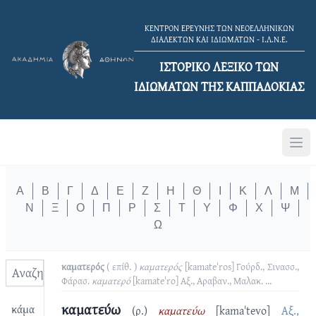
ΚΕΝΤΡΟΝ ΕΡΕΥΝΗΣ ΤΩΝ ΝΕΟΕΛΛΗΝΙΚΩΝ
ΔΙΑΛΕΚΤΩΝ ΚΑΙ ΙΔΙΩΜΑΤΩΝ - Ι.Λ.Ν.Ε.
ΙΣΤΟΡΙΚΟ ΛΕΞΙΚΟ TΩΝ
ΙΔΙΩΜΑΤΩΝ ΤΗΣ ΚΑΠΠΑΔΟΚΙΑΣ
Α
Β
Γ
Δ
Ε
Ζ
Η
Θ
Ι
Κ
Λ
Μ
Ν
Ξ
Ο
Π
Ρ
Σ
Τ
Υ
Φ
Χ
Ψ
Ω
καματερός
( επίθ. )
καματερός
[kamateˈros]
Γούρδ., Σινασσ.,
Φάρασ.
καματερό
[kamateˈro]
Αξ., Αραβαν., Μαλακ.
...
καματεύω
κάμα
(ρ.)
καματεύω
[kamaˈtevo]
Αξ.,