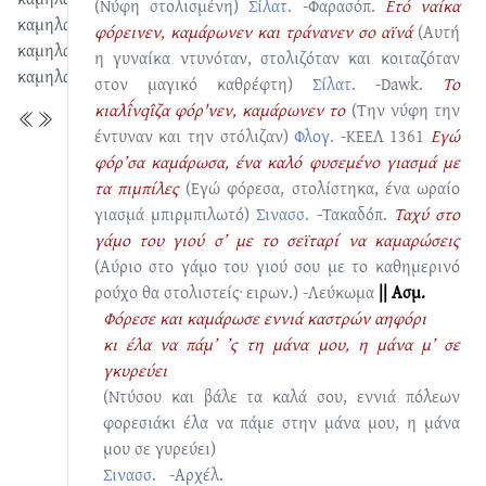
(Νύφη στολισμένη)
Σίλατ.
-Φαρασόπ.
Ετό ναίκα
καμηλάρης
φόρεινεν, καμάρωνεν και τράνανεν σο αϊνά
(Αυτή
καμηλάτης
η γυναίκα ντυνόταν, στολιζόταν και κοιταζόταν
καμηλαύκι
στον μαγικό καθρέφτη)
Σίλατ.
-Dawk.
Το
κιαλι̂́νqι̂ζα φόρ'νεν, καμάρωνεν το
(Την νύφη την
έντυναν και την στόλιζαν)
Φλογ.
-ΚΕΕΛ 1361
Εγώ
φόρ’σα καμάρωσα, ένα καλό φυσεμένo γιασμά με
τα πιμπίλες
(Εγώ φόρεσα, στολίστηκα, ένα ωραίο
γιασμά μπιρμπιλωτό)
Σινασσ.
-Τακαδόπ.
Ταχύ στο
γάμο του γιού σ’ με το σεϊταρί να καμαρώσεις
(Αύριο στο γάμο του γιού σου με το καθημερινό
ρούχο θα στολιστείς· ειρων.)
-Λεύκωμα
|| Ασμ.
Φόρεσε και καμάρωσε εννιά καστρών αηφόρι
κι έλα να πάμ’ ’ς τη μάνα μου, η μάνα μ’ σε
γκυρεύει
(Ντύσου και βάλε τα καλά σου, εννιά πόλεων
φορεσιάκι έλα να πάμε στην μάνα μου, η μάνα
μου σε γυρεύει)
Σινασσ.
-Αρχέλ.