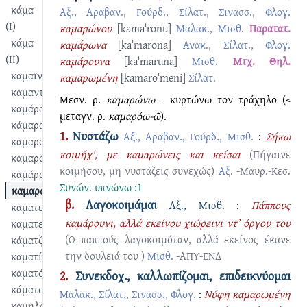
κάμα
Αξ., Αραβαν., Γούρδ., Σίλατ., Σινασσ., Φλογ.
(I)
καμαρώνου
[kamaˈronu]
Μαλακ., Μισθ.
Παρατατ.
κάμα
καμάρωνα
[kaˈmarona]
Ανακ., Σίλατ., Φλογ.
(II)
καμάρουνα
[kaˈmaruna]
Μισθ.
Μτχ. Θηλ.
καμαϊνταρό
καμαρωμένη
[kamaroˈmeni]
Σίλατ.
καμαντώ
Μεσν. ρ.
καμαρώνω
= κυρτώνω τον τράχηλο (<
καμάρα
μεταγν. ρ.
καμαρόω-ῶ
).
κάμαρα
1.
Νυστάζω
Αξ., Αραβαν., Γούρδ., Μισθ.
:
Σ̑ήκω
καμαρολίθαρο
κοιμήχ', με καμαρώνεις και κείσαι
(Πήγαινε
καμαρόχτερο
κοιμήσου, μη νυστάζεις συνεχώς)
Αξ.
-Μαυρ.-Κεσ.
καμάρωμα
Συνών.
υπνώνω :1
καμαρώνω
β.
Λαγοκοιμάμαι
Αξ., Μισθ.
:
Πάππους
καματερός
καμάρουνι, αλλά εκείνου χιώρεινι ντ’ όργου του
καματεύω
(Ο παππούς λαγοκοιμόταν, αλλά εκείνος έκανε
κάματζης
την δουλειά του )
Μισθ.
-ΑΠΥ-ΕΝΔ
καματίζω
καματός
2.
Συνεκδοχ., καλλωπίζομαι, επιδεικνύομαι
κάματος
Μαλακ., Σίλατ., Σινασσ., Φλογ.
:
Νύφη καμαρωμένη
καμηλάγκαθο