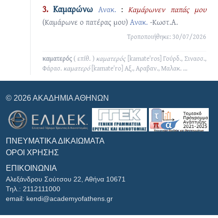
3.
Καμαρώνω
Ανακ.
:
Καμάρωνεν παπάς μου
(Καμάρωνε ο πατέρας μου)
Ανακ.
-Κωστ.Α.
Τροποποιήθηκε: 30/07/2026
καματερός
( επίθ. )
καματερός
[kamateˈros]
Γούρδ., Σινασσ.,
Φάρασ.
καματερό
[kamateˈro]
Αξ., Αραβαν., Μαλακ.
...
© 2026 ΑΚΑΔΗΜΊΑ ΑΘΗΝΏΝ
ΠΝΕΥΜΑΤΙΚΆ ΔΙΚΑΙΏΜΑΤΑ
ΌΡΟΙ ΧΡΉΣΗΣ
ΕΠΙΚΟΙΝΩΝΊΑ
Αλεξάνδρου Σούτσου 22, Αθήνα 10671
Τηλ.: 2112111000
email: kendi@academyofathens.gr