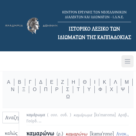
ΚΕΝΤΡΟΝ ΕΡΕΥΝΗΣ ΤΩΝ ΝΕΟΕΛΛΗΝΙΚΩΝ
ΔΙΑΛΕΚΤΩΝ ΚΑΙ ΙΔΙΩΜΑΤΩΝ - Ι.Λ.Ν.Ε.
ΙΣΤΟΡΙΚΟ ΛΕΞΙΚΟ TΩΝ
ΙΔΙΩΜΑΤΩΝ ΤΗΣ ΚΑΠΠΑΔΟΚΙΑΣ
Α
Β
Γ
Δ
Ε
Ζ
Η
Θ
Ι
Κ
Λ
Μ
Ν
Ξ
Ο
Π
Ρ
Σ
Τ
Υ
Φ
Χ
Ψ
Ω
καμάρωμα
( ουσ. ουδ. )
καμάρωμα
[kaˈmaroma]
Αραβ.,
Γούρδ.
...
καμαρώνω
καλώς
(ρ.)
καμαρώνω
[kamaˈrono]
Ανακ.,