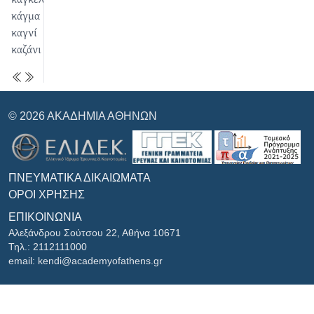
κάγμα
καγνί
καζάνι
© 2026 ΑΚΑΔΗΜΊΑ ΑΘΗΝΏΝ
ΠΝΕΥΜΑΤΙΚΆ ΔΙΚΑΙΏΜΑΤΑ
ΌΡΟΙ ΧΡΉΣΗΣ
ΕΠΙΚΟΙΝΩΝΊΑ
Αλεξάνδρου Σούτσου 22, Αθήνα 10671
Τηλ.: 2112111000
email: kendi@academyofathens.gr