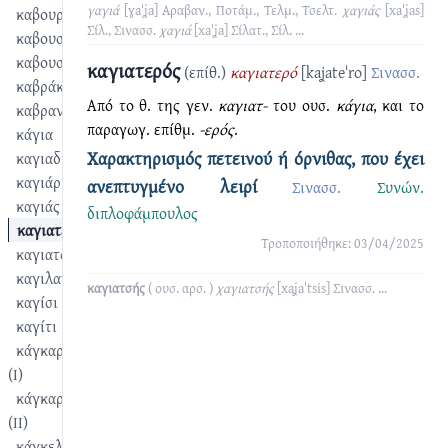
γαγιά
[ɣaˈʝa]
Αραβαν., Ποτάμ., Τελμ., Τσελτ.
χαγιάς
[xaˈʝas]
καβουρντίζω
Σίλ., Σινασσ.
χαγιά
[xaˈʝa]
Σίλατ., Σίλ.
...
καβουστίζω
καβουστουρντίζω
καγιατερός
(επίθ.)
καγιατερό
[kaʝateˈro]
Σινασσ.
καβράκι
Από το θ. της γεν.
καγιατ-
του ουσ.
κάγια
, και το
καβραντώ
παραγωγ. επίθμ.
-ερός
.
κάγια
Χαρακτηρισμός πετεινού ή όρνιθας, που έχει
καγιαδιώνας
καγιάρι
ανεπτυγμένο λειρί
Σινασσ.
Συνών.
καγιάς
διπλοφάμπουλος
καγιατερός
Τροποποιήθηκε: 03/04/2025
καγιατσής
καγιλατίζω
καγιατσής
( ουσ. αρσ. )
χαγιατσής
[xaʝaˈtsis]
Σινασσ.
...
καγίσι
καγίτι
κάγκαρα
(I)
κάγκαρα
(II)
κάγκελο