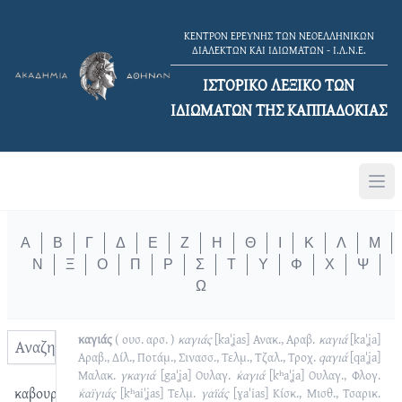
ΚΕΝΤΡΟΝ ΕΡΕΥΝΗΣ ΤΩΝ ΝΕΟΕΛΛΗΝΙΚΩΝ
ΔΙΑΛΕΚΤΩΝ ΚΑΙ ΙΔΙΩΜΑΤΩΝ - Ι.Λ.Ν.Ε.
ΙΣΤΟΡΙΚΟ ΛΕΞΙΚΟ TΩΝ
ΙΔΙΩΜΑΤΩΝ ΤΗΣ ΚΑΠΠΑΔΟΚΙΑΣ
Α
Β
Γ
Δ
Ε
Ζ
Η
Θ
Ι
Κ
Λ
Μ
Ν
Ξ
Ο
Π
Ρ
Σ
Τ
Υ
Φ
Χ
Ψ
Ω
καγιάς
( ουσ. αρσ. )
καγιάς
[kaˈʝas]
Ανακ., Αραβ.
καγιά
[kaˈʝa]
Αραβ., Δίλ., Ποτάμ., Σινασσ., Τελμ., Τζαλ., Τροχ.
qαγιά
[qaˈʝa]
Μαλακ.
γκαγιά
[gaˈʝa]
Ουλαγ.
κ͑αγιά
[kʰaˈʝa]
Ουλαγ., Φλογ.
καβουρμάς
κ͑αïγιάς
[kʰaiˈʝas]
Τελμ.
γαϊάς
[ɣaˈias]
Κίσκ., Μισθ., Τσαρικ.