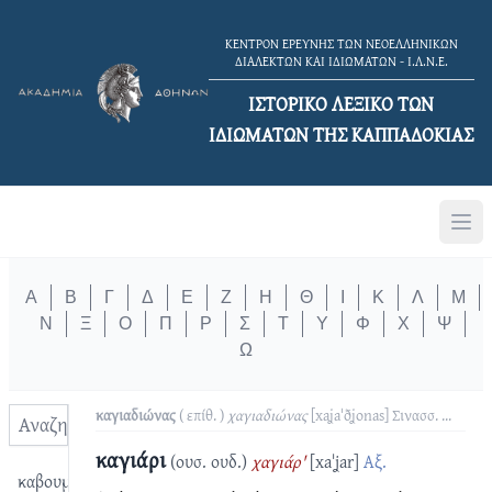
ΚΕΝΤΡΟΝ ΕΡΕΥΝΗΣ ΤΩΝ ΝΕΟΕΛΛΗΝΙΚΩΝ
ΔΙΑΛΕΚΤΩΝ ΚΑΙ ΙΔΙΩΜΑΤΩΝ - Ι.Λ.Ν.Ε.
ΙΣΤΟΡΙΚΟ ΛΕΞΙΚΟ TΩΝ
ΙΔΙΩΜΑΤΩΝ ΤΗΣ ΚΑΠΠΑΔΟΚΙΑΣ
Α
Β
Γ
Δ
Ε
Ζ
Η
Θ
Ι
Κ
Λ
Μ
Ν
Ξ
Ο
Π
Ρ
Σ
Τ
Υ
Φ
Χ
Ψ
Ω
καγιαδιώνας
( επίθ. )
χαγιαδιώνας
[xaʝaˈðʝonas]
Σινασσ.
...
καγιάρι
(ουσ. ουδ.)
χαγιάρ'
[xaˈʝar]
Αξ.
καβουμλίκι