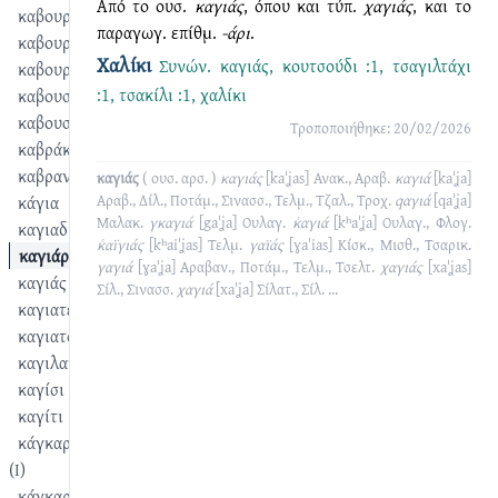
Από το ουσ.
καγιάς
, όπου και τύπ.
χαγιάς
, και το
καβουρκάς
παραγωγ. επίθμ.
-άρι
.
καβουρμάς
Χαλίκι
Συνών.
καγιάς
,
κουτσούδι :1
,
τσαγιλτάχι
καβουρντίζω
:1
,
τσακίλι :1
,
χαλίκι
καβουστίζω
καβουστουρντίζω
Τροποποιήθηκε: 20/02/2026
καβράκι
καβραντώ
καγιάς
( ουσ. αρσ. )
καγιάς
[kaˈʝas]
Ανακ., Αραβ.
καγιά
[kaˈʝa]
κάγια
Αραβ., Δίλ., Ποτάμ., Σινασσ., Τελμ., Τζαλ., Τροχ.
qαγιά
[qaˈʝa]
Μαλακ.
γκαγιά
[gaˈʝa]
Ουλαγ.
κ͑αγιά
[kʰaˈʝa]
Ουλαγ., Φλογ.
καγιαδιώνας
κ͑αïγιάς
[kʰaiˈʝas]
Τελμ.
γαϊάς
[ɣaˈias]
Κίσκ., Μισθ., Τσαρικ.
καγιάρι
γαγιά
[ɣaˈʝa]
Αραβαν., Ποτάμ., Τελμ., Τσελτ.
χαγιάς
[xaˈʝas]
καγιάς
Σίλ., Σινασσ.
χαγιά
[xaˈʝa]
Σίλατ., Σίλ.
...
καγιατερός
καγιατσής
καγιλατίζω
καγίσι
καγίτι
κάγκαρα
(I)
κάγκαρα