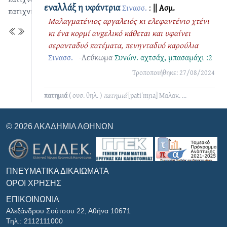
εναλλάξ η υφάντρια
Σινασσ.
:
|| Ασμ.
πατιχνιά
Mαλαγματένιος αργαλειός κι ελεφαντένιο χτένι
κι ένα κορμί ανgελικό κάθεται και υφαίνει
σερανταδυό πατέματα, πενηνταδυό καρούλια
Σινασσ.
-Λεύκωμα
Συνών.
αχτσάχ
,
μπασαμάχι :2
Τροποποιήθηκε: 27/08/2024
πατημιά
( ουσ. θηλ. )
πατημιά
[patiˈmɲa]
Μαλακ.
...
© 2026 ΑΚΑΔΗΜΊΑ ΑΘΗΝΏΝ
ΠΝΕΥΜΑΤΙΚΆ ΔΙΚΑΙΏΜΑΤΑ
ΌΡΟΙ ΧΡΉΣΗΣ
ΕΠΙΚΟΙΝΩΝΊΑ
Αλεξάνδρου Σούτσου 22, Αθήνα 10671
Τηλ.: 2112111000