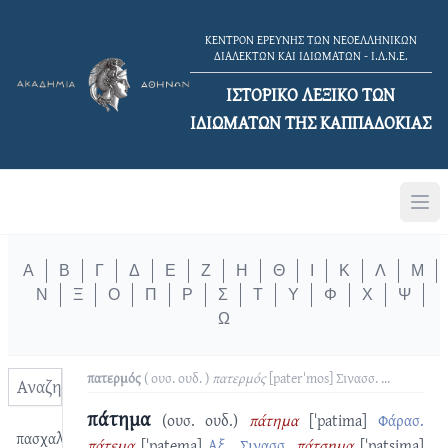
ΚΕΝΤΡΟΝ ΕΡΕΥΝΗΣ ΤΩΝ ΝΕΟΕΛΛΗΝΙΚΩΝ
ΔΙΑΛΕΚΤΩΝ ΚΑΙ ΙΔΙΩΜΑΤΩΝ - Ι.Λ.Ν.Ε.
ΙΣΤΟΡΙΚΟ ΛΕΞΙΚΟ TΩΝ
ΙΔΙΩΜΑΤΩΝ ΤΗΣ ΚΑΠΠΑΔΟΚΙΑΣ
Α
Β
Γ
Δ
Ε
Ζ
Η
Θ
Ι
Κ
Λ
Μ
Ν
Ξ
Ο
Π
Ρ
Σ
Τ
Υ
Φ
Χ
Ψ
Ω
πατερμός
( ουσ. ουδ. )
πατερμός
[paterˈmos]
Σινασσ.
...
πάτημα
(ουσ. ουδ.)
πάτημα
[ˈpatima]
Φάρασ.
πασχαλιά
πάτεμα
[ˈpatema]
Αξ., Σινασσ.
πάτσημα
[ˈpatsima]