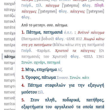
πασχαλιάζω
Γούρδ., Σίλ.
πάτεγμα
[ˈpateɣma]
Φλογ.
Πληθ.
πάταγμα
πάτεγμες
[ˈpateɣmes]
Φλογ.
πάτεγνες
[ˈpateɣnes]
πατάζω
Φλογ.
πατακλατίζω
Από το μεταγν. ουσ.
πάτημα.
πατάτα
1.
Πάτημα, πατημασιά
ό.π.τ.
:
Βοϊτού πάτεγμα
πατάχας
(Πατημασιά βοδιού)
Φλογ.
-ΙΛΝΕ 812
Χιωρώ κάτω
πατερά
στη γη πατσήματα
(Βλέπω κάτω στη γη πατήματα)
πατέρας
Γούρδ.
-Καράμπ.
Xριστού τα πάτεγνες
(Οι
πατερμός
πατημασιές του Χριστού)
Φλογ.
-ΚΕΕΛ 1361
πάτημα
Συνών.
αχνάρι
,
πατημιά
πατημιά
πατιά
2.
Μτφ., επιχείρημα
Αξ.
πατινή
3.
Όροφος, πάτωμα
Σινασσ.
Συνών.
κάτι
πατιρτού
4.
Πάτημα σταφυλιών για την εξαγωγή
πατιρτούς
μούστου
πατισαχλίκι
Σίλ.
πατισάχος
5.
Στον πληθ., ποδαρικά, πατήθρες,
πατίτσα
εξαρτήματα του αργαλειού τα οποία πατά
πατίχνα