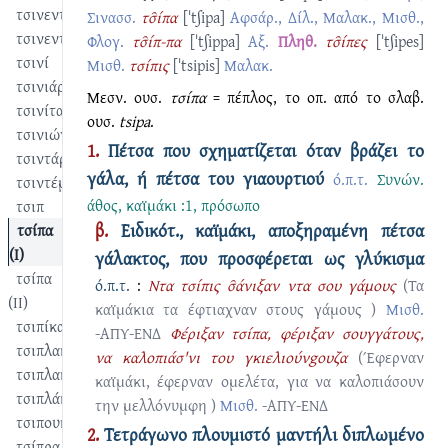
τσινεντίζω
Σινασσ.
τσ̑ίπα
[ˈtʃipa]
Αφσάρ., Δίλ., Μαλακ., Μισθ.,
τσινεντίρ
Φλογ.
τσ̑ίπ-πα
[ˈtʃippa]
Αξ.
Πληθ.
τσ̑ίπες
[ˈtʃipes]
τσινί
Μισθ.
τσίπις
[ˈtsipis]
Μαλακ.
τσινιάρης
Μεσν. ουσ.
τσίπα
= πέπλος, το οπ. από το σλαβ.
τσινίτασι
ουσ.
tsipa
.
τσινιώνας
1.
Πέτσα που σχηματίζεται όταν βράζει το
τσιντάρ
γάλα, ή πέτσα του γιαουρτιού
ό.π.τ.
Συνών.
τσιντέμι
άθος
,
καϊμάκι :1
,
πρόσωπο
τσιπ
β.
Ειδικότ., καϊμάκι, αποξηραμένη πέτσα
τσίπα
(I)
γάλακτος, που προσφέρεται ως γλύκισμα
τσίπα
ό.π.τ.
:
Ντα τσίπις σ̑άνιξαν ντα σου γάμους
(Τα
(II)
καϊμάκια τα έφτιαχναν στους γάμους )
Μισθ.
τσιπίκα
-ΑΠΥ-ΕΝΔ
Φέριξαν τσίπα, φέριξαν σουγγάτους,
τσιπλακιάζω
να καλοπιάσ'νι του γκιελιούνgουζα
(Έφερναν
τσιπλακλαντίζω
καϊμάκι, έφερναν ομελέτα, για να καλοπιάσουν
τσιπλάκος
την μελλόνυμφη )
Μισθ.
-ΑΠΥ-ΕΝΔ
τσιπουκάν
2.
Τετράγωνο πλουμιστό μαντήλι διπλωμένο
τσίπρα