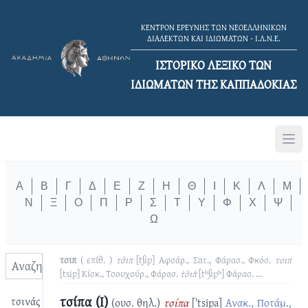
ΚΕΝΤΡΟΝ ΕΡΕΥΝΗΣ ΤΩΝ ΝΕΟΕΛΛΗΝΙΚΩΝ
ΔΙΑΛΕΚΤΩΝ ΚΑΙ ΙΔΙΩΜΑΤΩΝ - Ι.Λ.Ν.Ε.
ΙΣΤΟΡΙΚΟ ΛΕΞΙΚΟ TΩΝ
ΙΔΙΩΜΑΤΩΝ ΤΗΣ ΚΑΠΠΑΔΟΚΙΑΣ
Α
Β
Γ
Δ
Ε
Ζ
Η
Θ
Ι
Κ
Λ
Μ
Ν
Ξ
Ο
Π
Ρ
Σ
Τ
Υ
Φ
Χ
Ψ
Ω
τσιπ
( επίθ. )
τσ̑ιπ
[tʃip]
Αφσάρ., Σατ., Φάρασ., Φκόσ.
τσιπ
[tsip]
Κίσκ., Τσουχούρ., Φάρασ.
τ͑σ̑ιπ͑
[tʰʃipʰ]
Φάρασ.
...
τσίπα (I)
τσινάς
(ουσ. θηλ.)
τσίπα
[ˈtsipa]
Ανακ., Ποτάμ.,