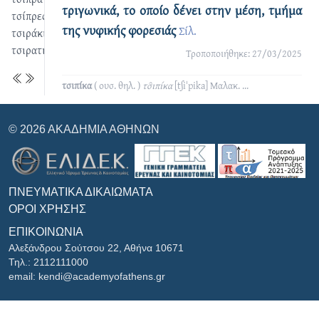
τριγωνικά, το οποίο δένει στην μέση, τμήμα
τσίπρες
της νυφικής φορεσιάς
Σίλ.
τσιράκι
τσιρατιώνα
Τροποποιήθηκε: 27/03/2025
τσιπίκα
( ουσ. θηλ. )
τσ̑ιπίκα
[tʃiˈpika]
Μαλακ.
...
© 2026 ΑΚΑΔΗΜΊΑ ΑΘΗΝΏΝ
ΠΝΕΥΜΑΤΙΚΆ ΔΙΚΑΙΏΜΑΤΑ
ΌΡΟΙ ΧΡΉΣΗΣ
ΕΠΙΚΟΙΝΩΝΊΑ
Αλεξάνδρου Σούτσου 22, Αθήνα 10671
Τηλ.: 2112111000
email: kendi@academyofathens.gr