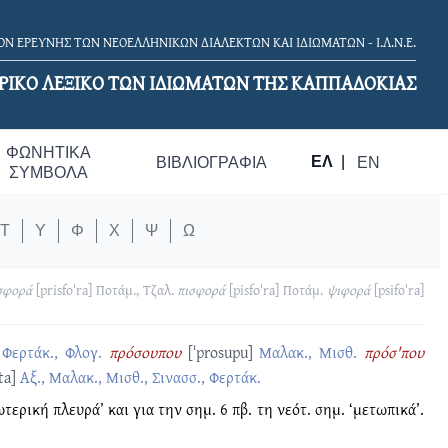
Ν ΕΡΕΥΝΗΣ ΤΩΝ ΝΕΟΕΛΛΗΝΙΚΩΝ ΔΙΑΛΕΚΤΩΝ ΚΑΙ ΙΔΙΩΜΑΤΩΝ - Ι.Λ.Ν.Ε.
ΡΙΚΟ ΛΕΞΙΚΟ TΩΝ ΙΔΙΩΜΑΤΩΝ ΤΗΣ ΚΑΠΠΑΔΟΚΙΑΣ
ΦΩΝΗΤΙΚΆ
ΕΛ
|
ΒΙΒΛΙΟΓΡΑΦΊΑ
EN
ΣΎΜΒΟΛΑ
Τ
Υ
Φ
Χ
Ψ
Ω
σφορά
[prisfoˈra]
Ποτάμ., Τζαλ.
πισφορά
[pisfoˈra]
Ποτάμ.
ψιφορά
[psifoˈra]
 Φερτάκ., Φλογ.
πρόσουπου
[ˈprosupu]
Μαλακ., Μισθ.
πρόσ'που
ta]
Αξ., Μαλακ., Μισθ., Σινασσ., Φερτάκ.
ωτερική πλευρά’ και για την σημ. 6 πβ. τη νεότ. σημ. ‘μετωπικά’.