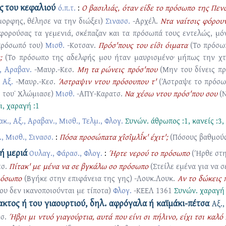
ς του κεφαλιού
ό.π.τ.
:
Ο βασιλιάς, όταν είδε το πρόσωπο της Πε
ορφης, θέλησε να την διώξει)
Σινασσ.
-Αρχέλ.
Ντα ναίτσις φόρουν
 φορούσας τα γεμενιά, σκέπαζαν και τα πρόσωπά τους εντελώς, μ
πρόσωπό του)
Μισθ.
-Κοτσαν.
Πρόσ'πους του είσ̑ι όιματα
(Το πρόσω
;
(Το πρόσωπο της αδελφής μου ήταν μαυρισμένο· μήπως την χ
, Αραβαν.
-Μαυρ.-Κεσ.
Μη τα ρώνεις πρόσ'που
(Μην του δίνεις π
)
Αξ.
-Μαυρ.-Κεσ.
Άστραψιν ντου πρόσουπου τ'
(Άστραψε το πρόσω
 του˙ Χλώμιασε)
Μισθ.
-ΑΠΥ-Καρατσ.
Να χέσω ντου πρόσ'που σου
(
ι
,
χαραγή :1
ακ., Αξ., Αραβαν., Μισθ., Τελμ., Φλογ.
Συνών.
άθρωπος :1
,
κανείς :3
,
, Μισθ., Σινασσ.
:
Πόσα προσώπατα χι̂σι̂μλι̂́κ' έχιτ';
(Πόσους βαθμούς
νή μεριά
Ουλαγ., Φάρασ., Φλογ.
:
Ήρτε νερού το πρόσωπο
(Ήρθε στη
εσ.
Πίτακ' με μένα να σε βγκάλω σο πρόσωπο
(Στείλε εμένα για να
ρόσωπο
(Βγήκε στην επιφάνεια της γης)
-Λουκ.Λουκ.
Αν το δώκεις 
που δεν ικανοποιούνται με τίποτα)
Φλογ.
-ΚΕΕΛ 1361
Συνών.
χαραγή 
λακτος ή του γιαουρτιού, δηλ. αφρόγαλα ή καϊμάκι-πέτσα
Αξ.,
σ.
Ήβρι μι ντυό γιαγούρτια, αυτά που είνι σι πήλινο, είχι τσι καλ