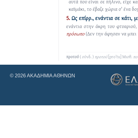
αυτά που είναι σε πήλινο, είχε κ
καϊμάκι, το έβαζε χώρια σ' ένα δο
5.
Ως επίρρ., ενάντια σε κάτι, 
ενάντια στην άκρη του φτυαριού,
πρόσωπο
(Δεν την άφησαν να μπει 
προτού
( σύνδ. )
προτού
[proˈtu]
Μισθ.
πο
© 2026 ΑΚΑΔΗΜΊΑ ΑΘΗΝΏΝ