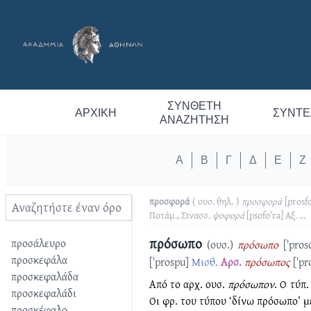
ΣΎΝΘΕΤΗ
ΑΡΧΙΚΉ
ΣΥΝΤΕ
ΑΝΑΖΉΤΗΣΗ
Α
Β
Γ
Δ
Ε
Ζ
προσφορά
( ουσ. θηλ. )
προσφορά
[prosfo
Ποτάμ., Σινασσ.
ψοφορά
[psofoˈra]
Αξ.
...
πρόσωπο
προσάλευρο
(ουσ.)
πρόσωπο
[ˈpros
προσκεφάλα
[ˈprospu]
Μισθ.
Αρσ.
πρόσωπος
[ˈpr
προσκεφαλάδα
Από το αρχ. ουσ.
πρόσωπον
. Ο τύπ.
προσκεφαλάδι
Οι φρ. του τύπου ‘δίνω πρόσωπο’ μ
προσκέφαλο