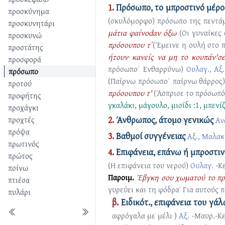
1.
Πρόσωπο, το μπροστινό μέρο
προσκύνημα
(σκυλόμορφο) πρόσωπο της πεντάμ
προσκυνητάρι
μάτια φαίνοdαν όξω
(Οι γυναίκες
προσκυνώ
πρόσουπου τ΄
(Έμεινε η ουλή στο 
προστάτης
ήτουν· κανείς να μη το κουπάν'σε
προσφορά
πρόσωπο˙ Ενθαρρύνω)
Ουλαγ., Αξ.
πρόσωπο
(Παίρνω πρόσωπο˙ παίρνω θάρρος
προτού
πρόσουπου τ'
(Άσπρισε το πρόσωπό
προφήτης
γκαλάκι
,
μάγουλο
,
μισίδι :1
,
μπενίζ
προχάγκι
2.
Άνθρωπος, άτομο γενικώς
προχτές
Αν
πρόψα
3.
Βαθμοί συγγένειας
Αξ., Μαλακ.
πρωτινός
4.
Επιφάνεια, επάνω ή μπροστι
πρώτος
(Η επιφάνεια του νερού)
Ουλαγ.
-Κ
πσίνω
Παροιμ.
Έβγκη σου χωματού το π
πτιέσα
γυρεύει και τη φόδρα˙ Για αυτούς 
πυλάρι
β.
Ειδικότ., επιφάνεια του γά
αφρόγαλα με μέλι )
Αξ.
-Μαυρ.-Κε