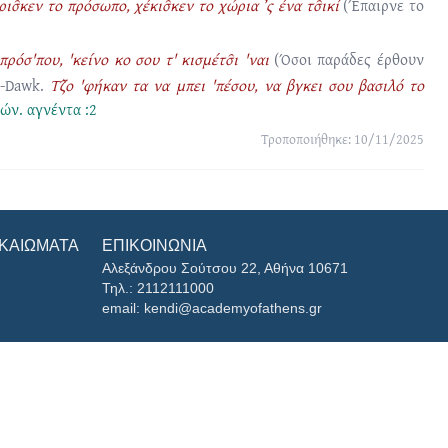
ρισ̑κεν το πρόσωπο, χέκισ̑κεν το χώρια ’ς ένα τσ̑ικί
(Έπαιρνε το
πρόσ'που, 'κείνο κο σου τ' κισμέτσ̑ι 'ναι
(Όσοι παράδες έρθουν
-Dawk.
Τζ̑ο 'φήκαν τα να μπει 'πέσου, να βγκει σου βασιλό το
νών.
αγνέντα :2
Τροποποιήθηκε: 10/11/2025
ΙΚΑΙΏΜΑΤΑ
ΕΠΙΚΟΙΝΩΝΊΑ
Αλεξάνδρου Σούτσου 22, Αθήνα 10671
Τηλ.: 2112111000
email: kendi@academyofathens.gr