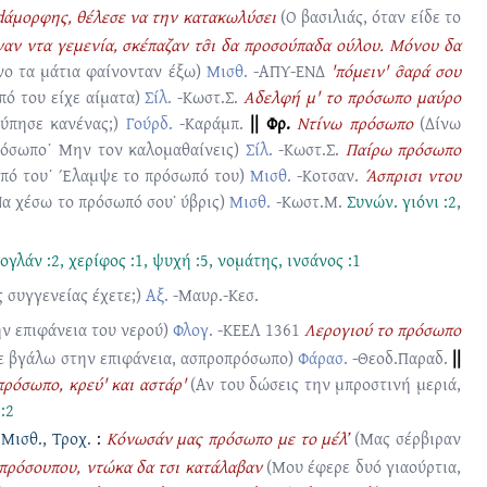
νdάμορφης, θέλεσε να την κατακωλύσει
(Ο βασιλιάς, όταν είδε το
αν ντα γεμενία, σκέπαζαν τσ̑ι δα προσούπαδα ούλου. Μόνου δα
όνο τα μάτια φαίνονταν έξω)
Μισθ.
-ΑΠΥ-ΕΝΔ
'πόμειν' σ̑αρά σου
πό του είχε αίματα)
Σίλ.
-Κωστ.Σ.
Αδελφή μ' το πρόσωπο μαύρο
τύπησε κανένας;)
Γούρδ.
-Καράμπ.
|| Φρ.
Ντίνω πρόσωπο
(Δίνω
ρόσωπο˙ Μην τον καλομαθαίνεις)
Σίλ.
-Κωστ.Σ.
Παίρω πρόσωπο
πό του˙ Έλαμψε το πρόσωπό του)
Μισθ.
-Κοτσαν.
Άσπρισι ντου
Να χέσω το πρόσωπό σου˙ ύβρις)
Μισθ.
-Κωστ.Μ.
Συνών.
γιόνι :2
,
ογλάν :2
,
χερίφος :1
,
ψυχή :5
,
νομάτης
,
ινσάνος :1
 συγγενείας έχετε;)
Αξ.
-Μαυρ.-Κεσ.
ν επιφάνεια του νερού)
Φλογ.
-ΚΕΕΛ 1361
Λερογιού το πρόσωπο
 σε βγάλω στην επιφάνεια, ασπροπρόσωπο)
Φάρασ.
-Θεοδ.Παραδ.
||
πρόσωπο, κρεύ' και αστάρ'
(Αν του δώσεις την μπροστινή μεριά,
:2
 Μισθ., Τροχ.
:
Κόνωσάν μας πρόσωπο με το μέλ’
(Μας σέρβιραν
ό πρόσουπου, ντώκα δα τσι κατάλαβαν
(Μου έφερε δυό γιαούρτια,