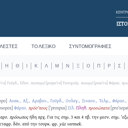
ΚΕΝΤΡΟ
ΙΣΤΟ
ΛΕΣΤΈΣ
ΤΟ ΛΕΞΙΚΌ
ΣΥΝΤΟΜΟΓΡΑΦΊΕΣ
Η
Θ
Ι
Κ
Λ
Μ
Ν
Ξ
Ο
Π
Ρ
Σ
ˈra]
Γούρδ., Σίλατ.
ποσπορά
[pospoˈra]
Τσουχούρ.
ποσορά
[posoˈra]
Φάρασ.
πρι
opo]
Ανακ., Αξ., Αραβαν., Γούρδ., Ουλαγ., Σινασσ., Τελμ., Φάρασ.,
osopos]
Φάρασ.
πρόσ'πους
[ˈprospus]
Σίλ.
Πληθ.
προσώπατα
[proˈsopa
 αρσ.
πρόσωπος
ήδη αρχ. Για τις σημ. 3 και 4 πβ. την μεσν. σημ. ‘εξ
εταφρ. δάν. από την τουρκ. φρ.
yüz vermek
.