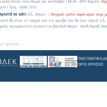
αι καλή πέτσα, τους έδωσα και κατάλαβαν )
Μισθ.
-ΑΠΥ-Καρατσ.
Παί
χείο )
Τροχ.
-ΙΛΝΕ 1555
μπροστά σε κάτι
Σίλ., Φάρασ.
:
Τσ̑ονgιάν έρσ̑ιτι παρά κϋρέι τουμ μ
 αυτό θα είναι το τυχερό σου (=η αμοιβή που θα σου τύχει))
Σίλ.
μέσα, να εμφανιστεί ενώπιον του βασιλιά)
Φάρασ.
-Θεοδ.Παραδ.
Συ
υρτ'
[purt]
Αξ.
...
ΠΝΕΥΜΑΤΙΚΆ Δ
ΌΡΟΙ ΧΡΉΣΗΣ