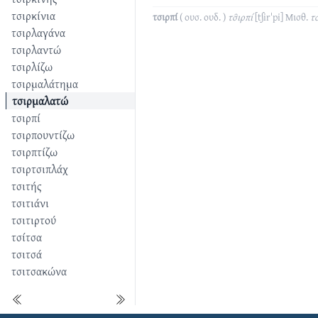
τσιρκίνια
τσιρπί
( ουσ. ουδ. )
τσ̑ιρπί
[tʃirˈpi]
Μισθ.
τ
τσιρλαγάνα
τσιρλαντώ
τσιρλίζω
τσιρμαλάτημα
τσιρμαλατώ
τσιρπί
τσιρπουντίζω
τσιρπτίζω
τσιρτσιπλάχ
τσιτής
τσιτιάνι
τσιτιρτού
τσίτσα
τσιτσά
τσιτσακώνα