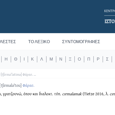
ΚΕΝΤΡΟ
ΙΣΤΟ
ΛΕΣΤΈΣ
ΤΟ ΛΕΞΙΚΌ
ΣΥΝΤΟΜΟΓΡΑΦΊΕΣ
Η
Θ
Ι
Κ
Λ
Μ
Ν
Ξ
Ο
Π
Ρ
Σ
[tʃirmaˈlatima]
Φάρασ.
...
[tʃirmalaˈtou]
Φάρασ.
, γρατζουνώ, όπου και διαλεκτ. τύπ.
cırmalamak
(Tietze 2016, λ.
cır