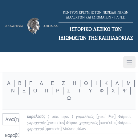
ΚΕΝΤΡΟΝ ΕΡΕΥΝΗΣ ΤΩΝ ΝΕΟΕΛΛΗΝΙΚΩΝ
ΔΙΑΛΕΚΤΩΝ ΚΑΙ ΙΔΙΩΜΑΤΩΝ - Ι.Λ.Ν.Ε.
ΙΣΤΟΡΙΚΟ ΛΕΞΙΚΟ TΩΝ
ΙΔΙΩΜΑΤΩΝ ΤΗΣ ΚΑΠΠΑΔΟΚΙΑΣ
Α
Β
Γ
Δ
Ε
Ζ
Η
Θ
Ι
Κ
Λ
Μ
Ν
Ξ
Ο
Π
Ρ
Σ
Τ
Υ
Φ
Χ
Ψ
Ω
καραλτούς
( ουσ. αρσ. )
γαραλτ͑ούς
[ɣaralˈtʰus]
Φάρασ.
γαραχτούς
[ɣaraˈxtus]
Φάρασ.
χαραχτούς
[xaraˈxtus]
Φάρασ.
qαραχτού
[qaraˈxtu]
Μαλακ., Φλογ.
...
καραβίνα