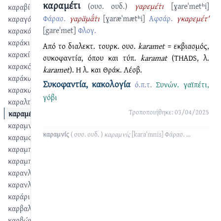
καραμέτι
(ουσ. ουδ.)
γαρεμέτ͑ι
[ɣareˈmetʰi]
καραβίτσα
Φάρασ.
γαρα̈μα̈́τ͑ι
[ɣaræˈmætʰi]
Αφσάρ.
γκαρεμέτ'
καραγάτσι
[gareˈmet]
Φλογ.
καρακάξα
καράκι
Από το διαλεκτ. τουρκ. ουσ.
karamet
= εκβιασμός,
καρακίτσα
συκοφαντία, όπου και τύπ.
karamat
(THADS, λ.
καρακόλι
karamet
). Η λ. και Θράκ. Λέσβ.
καράκωμα
Συκοφαντία, κακολογία
ό.π.τ.
Συνών.
γαϊπέτι
,
καρακώνω
γόβι
καραλτούς
Τροποποιήθηκε: 03/04/2025
καραμέτι
καραμνίς
καραμνίς
( ουσ. ουδ. )
καραμνίς
[karaˈmnis]
Φάρασ.
...
καραμούκι
καραμπακάρα
καραμπογιά
καρανλαντώ
καρανλίχι
καράρι
καρβαλί
καρβώνι