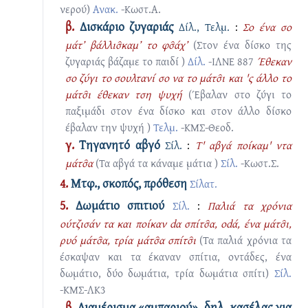
νερού)
Ανακ.
-Κωστ.Α.
β.
Δισκάριο ζυγαριάς
Δίλ., Τελμ.
:
Σο ένα σο
μάτ’ βάλλισ̑καμ’ το φσ̑άχ’
(Στον ένα δίσκο της
ζυγαριάς βάζαμε το παιδί )
Δίλ.
-ΙΛΝΕ 887
Έθεκαν
σο ζύγι το σουλτανί σο να το μάτσ̑ι και 'ς άλλο το
μάτσ̑ι έθεκαν τση ψυχή
(Έβαλαν στο ζύγι το
παξιμάδι στον ένα δίσκο και στον άλλο δίσκο
έβαλαν την ψυχή )
Τελμ.
-ΚΜΣ-Θεοδ.
γ.
Τηγανητό αβγό
Σίλ.
:
Τ' αβγά ποίκαμ' ντα
μάτσ̑α
(Τα αβγά τα κάναμε μάτια )
Σίλ.
-Κωστ.Σ.
4.
Μτφ., σκοπός, πρόθεση
Σίλατ.
5.
Δωμάτιο σπιτιού
Σίλ.
:
Παλιά τα χρόνια
ούτζισάν τα και ποίκαν dα σπίτσ̑α, οdά, ένα μάτσ̑ι,
ρυό μάτσ̑α, τρία μάτσ̑α σπίτσ̑ι
(Τα παλιά χρόνια τα
έσκαψαν και τα έκαναν σπίτια, οντάδες, ένα
δωμάτιο, δύο δωμάτια, τρία δωμάτια σπίτι)
Σίλ.
-ΚΜΣ-ΛΚ3
β.
Διαμέρισμα «αμπαριού», δηλ. κασέλας για