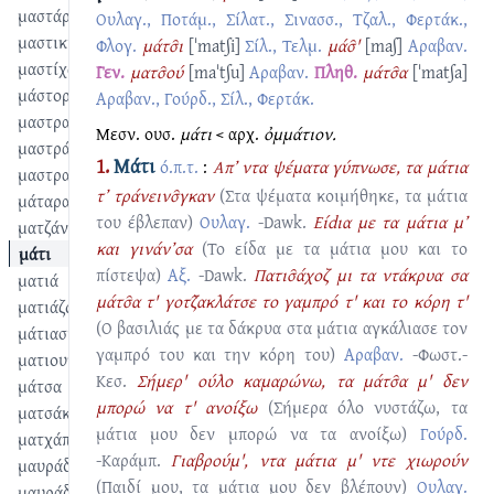
μαστάρι
Ουλαγ., Ποτάμ., Σίλατ., Σινασσ., Τζαλ., Φερτάκ.,
μαστικίτσα
Φλογ.
μάτσ̑ι
[ˈmatʃi]
Σίλ., Τελμ.
μάσ̑'
[maʃ]
Αραβαν.
μαστίχα
Γεν.
ματσ̑ού
[maˈtʃu]
Αραβαν.
Πληθ.
μάτσ̑α
[ˈmatʃa]
μάστορας
Αραβαν., Γούρδ., Σίλ., Φερτάκ.
μαστραπάς
Μεσν. ουσ.
μάτι
< αρχ.
ὀμμάτιον.
μαστράφι
1.
Μάτι
ό.π.τ.
:
Απ’ ντα ψέματα γύπνωσε, τα μάτια
μαστραφτσής
τ’ τράνεινσ̑γκαν
(Στα ψέματα κοιμήθηκε, τα μάτια
μάταρα
του έβλεπαν)
Ουλαγ.
-Dawk.
Είdια με τα μάτια μ’
ματζάνα
και γινάν’σα
(Το είδα με τα μάτια μου και το
μάτι
πίστεψα)
Αξ.
-Dawk.
Πατισ̑άχοζ μι τα ντάκρυα σα
ματιά
μάτσ̑α τ' γοτζ̑ακλάτσε το γαμπρό τ' και το κόρη τ'
ματιάζω
(Ο βασιλιάς με τα δάκρυα στα μάτια αγκάλιασε τον
μάτιασμα
γαμπρό του και την κόρη του)
Αραβαν.
-Φωστ.-
ματιουπόνος
Κεσ.
Σήμερ' ούλο καμαρώνω, τα μάτσ̑α μ' δεν
μάτσα
μπορώ να τ' ανοίξω
(Σήμερα όλο νυστάζω, τα
ματσάκα
μάτια μου δεν μπορώ να τα ανοίξω)
Γούρδ.
ματχάπι
-Καράμπ.
Γιαβρούμ', ντα μάτια μ' ντε χιωρούν
μαυράδα
(Παιδί μου, τα μάτια μου δεν βλέπουν)
Ουλαγ.
μαυράδι