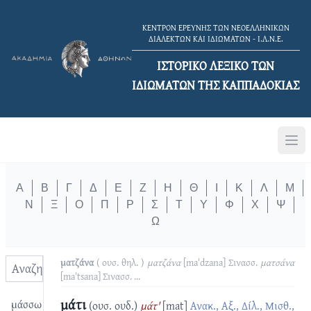
ΚΕΝΤΡΟΝ ΕΡΕΥΝΗΣ ΤΩΝ ΝΕΟΕΛΛΗΝΙΚΩΝ
ΔΙΑΛΕΚΤΩΝ ΚΑΙ ΙΔΙΩΜΑΤΩΝ - Ι.Λ.Ν.Ε.
ΙΣΤΟΡΙΚΟ ΛΕΞΙΚΟ TΩΝ
ΙΔΙΩΜΑΤΩΝ ΤΗΣ ΚΑΠΠΑΔΟΚΙΑΣ
Α
Β
Γ
Δ
Ε
Ζ
Η
Θ
Ι
Κ
Λ
Μ
Ν
Ξ
Ο
Π
Ρ
Σ
Τ
Υ
Φ
Χ
Ψ
Ω
ματζάνα
( ουσ. θηλ. )
ματζάνα
[maˈdzana]
Σινασσ.
ματσάνα
[maˈtsana]
Σινασσ.
...
μάτι
μάσσω
(ουσ. ουδ.)
μάτ'
[mat]
Ανακ., Αξ., Δίλ., Μισθ.,