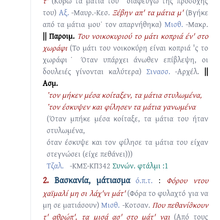
τ'
(Κόβω τα μάτια του˙ διαφεύγω της προσοχής
του)
Αξ.
-Μαυρ.-Κεσ.
Ξέβην απ' τα μάτια μ'
(Βγήκε
από τα μάτια μου˙ τον απαρνήθηκα)
Μισθ.
-Μακρ.
|| Παροιμ.
Toυ νοικοκυριού το μάτι κοπριά έν' στο
χωράφι
(Το μάτι του νοικοκύρη είναι κοπριά 'ς το
χωράφι˙ Όταν υπάρχει άνωθεν επίβλεψη, οι
δουλειές γίνονται καλύτερα)
Σινασσ.
-Αρχέλ.
||
Ασμ.
’τον μήκεν μέσα κοίταξεν, τα μάτια στυλωμένα,
’τον έσκυψεν και φίλησεν τα μάτια γανωμένα
(Όταν μπήκε μέσα κοίταξε, τα μάτια του ήταν
στυλωμένα,
όταν έσκυψε και τον φίλησε τα μάτια του είχαν
στεγνώσει (είχε πεθάνει)))
Τζαλ.
-ΚΜΣ-ΚΠ342
Συνών.
φτάλμι :1
2.
Βασκανία, μάτιασμα
ό.π.τ.
:
Φόρου ντου
χαϊμαλί μη σι λάχ'νι μάτ'
(Φόρα το φυλαχτό για να
μη σε ματιάσουν)
Μισθ.
-Κοτσαν.
Που πεθανίσ̑κουν
τ' αθρώπ', τα μισά ασ' στο μάτ' ναι
(Από τους