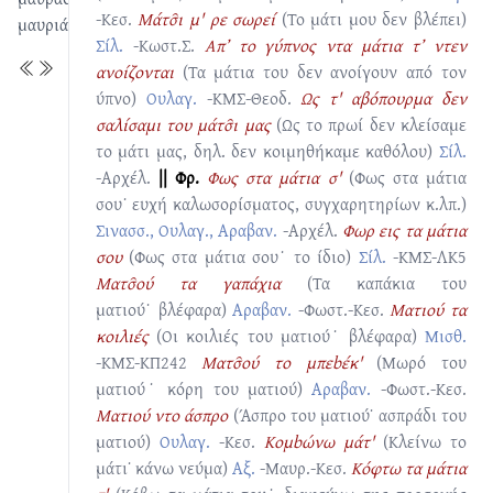
-Κεσ.
Μάτσ̑ι μ' ρε σωρεί
(Το μάτι μου δεν βλέπει)
μαυριάρης
Σίλ.
-Κωστ.Σ.
Απ’ το γύπνος ντα μάτια τ’ ντεν
ανοίζονται
(Τα μάτια του δεν ανοίγουν από τον
ύπνο)
Ουλαγ.
-ΚΜΣ-Θεοδ.
Ως τ' αβόπουρμα δεν
σαλίσαμι του μάτσ̑ι μας
(Ως το πρωί δεν κλείσαμε
το μάτι μας, δηλ. δεν κοιμηθήκαμε καθόλου)
Σίλ.
-Αρχέλ.
|| Φρ.
Φως στα μάτια σ'
(Φως στα μάτια
σου˙ ευχή καλωσορίσματος, συγχαρητηρίων κ.λπ.)
Σινασσ., Ουλαγ., Αραβαν.
-Αρχέλ.
Φωρ εις τα μάτια
σου
(Φως στα μάτια σου˙ το ίδιο)
Σίλ.
-ΚΜΣ-ΛΚ5
Ματσ̑ού τα γαπάχια
(Τα καπάκια του
ματιού˙ βλέφαρα)
Αραβαν.
-Φωστ.-Κεσ.
Ματιού τα
κοιλιές
(Οι κοιλιές του ματιού˙ βλέφαρα)
Μισθ.
-ΚΜΣ-ΚΠ242
Ματσ̑ού το μπεbέκ'
(Μωρό του
ματιού˙ κόρη του ματιού)
Αραβαν.
-Φωστ.-Κεσ.
Ματιού ντο άσπρο
(Άσπρο του ματιού˙ ασπράδι του
ματιού)
Ουλαγ.
-Κεσ.
Κομbώνω μάτ'
(Κλείνω το
μάτι˙ κάνω νεύμα)
Αξ.
-Μαυρ.-Κεσ.
Κόφτω τα μάτια