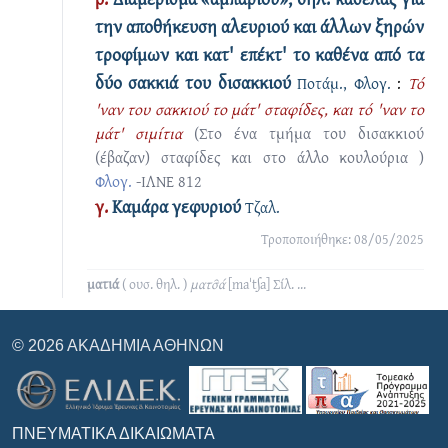
την αποθήκευση αλευριού και άλλων ξηρών
τροφίμων και κατ' επέκτ' το καθένα από τα
δύο σακκιά του δισακκιού
Ποτάμ., Φλογ.
:
Τό
'ναν του σακκιού το μάτ' σταφίδες, και τό 'ναν το
μάτ' σιμίτια
(Στο ένα τμήμα του δισακκιού
(έβαζαν) σταφίδες και στο άλλο κουλούρια )
Φλογ.
-ΙΛΝΕ 812
γ.
Καμάρα γεφυριού
Τζαλ.
Τροποποιήθηκε: 08/05/2025
ματιά
( ουσ. θηλ. )
ματσ̑ά
[maˈtʃa]
Σίλ.
...
© 2026 ΑΚΑΔΗΜΊΑ ΑΘΗΝΏΝ
ΠΝΕΥΜΑΤΙΚΆ ΔΙΚΑΙΏΜΑΤΑ