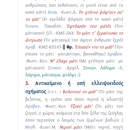
ανθρώπους που πεθαίνουν, οι μισοί είναι από το
κακό μάτι)
Ανακ.
-Κωστ.Α.
Το χτήνιο ψόφ'σεν ασ'
το μάτ'
(Η αγελάδα ψόφησε από το κακό μάτι)
Σινασσ.
-Τακαδόπ.
Έφτσ̑ασάν του μάτσ̑ι
(Τον
μάτιασαν)
Σίλ.
-ΚΜΣ-ΛΚ6
Το μάτι τ’ ξεραίνισκε το
άντρωπο
(Το μάτιασμά του άφηνε άνθρωπο ξερό)
Αραβ.
-ΚΜΣ-ΚΠ165
|| Φρ.
Έπιασέν ντo το μάσ̑'
(Τον
έπιασε το μάτι˙ ματιάστηκε, βασκάθηκε)
Αραβαν.
-Φωστ.-Κεσ.
Μ' έλαχε μάτι
(Με χτύπησε μάτι˙ με
μάτιασαν)
Σινασσ.
-Αρχέλ.
Συνών.
λάλημα :3
,
λάχημα
,
μάτιασμα
,
φτάλμι :2
3.
Aντικείμενο ή οπή ελλειψοειδούς
σχήματος
ό.π.τ.
:
Βολονιού το μάσ̑'
(Το μάτι της
βελόνας, η τρύπα από όπου περνά η κλωστή)
Αραβαν.
-Φωστ.-Κεσ.
Τζ̑υού μάτ’
(Το μάτι του
ζυγού, ο χώρος ανάμεσα στα δύο ξύλα της ζεύγλας
όπου περνούσε ο λαιμός των ζεμένων βοδιών )
Μισθ.
-Κωστ.Μ.
Nερού μάτι
(Μάτι νερού, πηγή