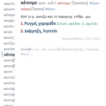
κάνισμα
(ουσ. ουδ.)
κάνισμα
[ˈkanizma]
Φάρασ.
καμώνομαι
κάσμα
[ˈkazma]
Φάρασ.
καναντώ
κάναρα
Από το ρ.
κανίζω
και το παραγωγ. επίθμ.
-μα
.
κανάρι
1.
Ρωγμή, χαραμάδα
Συνών.
αραλίκι :1
,
κερτίκι
κανάτι
2.
Διάρρηξη, ληστεία
κανεί
κανείς
Τροποποιήθηκε: 27/07/2025
κανίζω
κανίσκι
καννάβι
( ουσ. ουδ. )
καννάβι
[kaˈnavi]
Αφσάρ., Τσουχούρ.,
κάνισμα
Φάρασ.
...
καννάβι
κανναβούρι
καννί
καννούς
κανόνας
καντάρ
καντάρι
κανταριά
κάντε