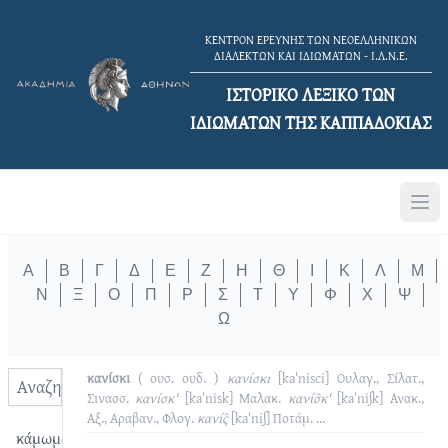
ΚΕΝΤΡΟΝ ΕΡΕΥΝΗΣ ΤΩΝ ΝΕΟΕΛΛΗΝΙΚΩΝ
ΔΙΑΛΕΚΤΩΝ ΚΑΙ ΙΔΙΩΜΑΤΩΝ - Ι.Λ.Ν.Ε.
ΙΣΤΟΡΙΚΟ ΛΕΞΙΚΟ TΩΝ
ΙΔΙΩΜΑΤΩΝ ΤΗΣ ΚΑΠΠΑΔΟΚΙΑΣ
Α
Β
Γ
Δ
Ε
Ζ
Η
Θ
Ι
Κ
Λ
Μ
Ν
Ξ
Ο
Π
Ρ
Σ
Τ
Υ
Φ
Χ
Ψ
Ω
κανίσκι
( ουσ. ουδ. )
κανίσκι
[kaˈnisci]
Ουλαγ., Σίλατ.,
Σινασσ.
κανίσκ'
[kaˈnisk]
Μαλακ.
κανίσ̑κ'
[kaˈniʃk]
Ανακ.,
Αξ., Αραβαν., Φλογ.
κανίς̑
[kaˈniʃ]
Ποτάμ.
...
κάμωμα