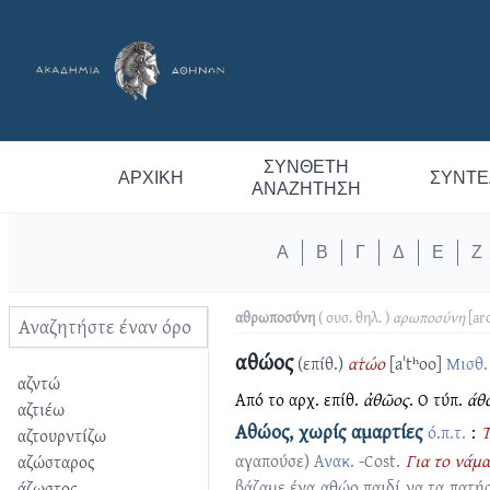
ΣΎΝΘΕΤΗ
ΑΡΧΙΚΉ
ΣΥΝΤΕ
ΑΝΑΖΉΤΗΣΗ
Α
Β
Γ
Δ
Ε
Ζ
αθρωποσύνη
( ουσ. θηλ. )
αρωποσύνη
[ar
αθώος
(επίθ.)
ατ͑ώο
[aˈtʰοo]
Μισθ.
αζντώ
Από το αρχ. επίθ.
ἀθῶος
. Ο τύπ.
άθ
αζτιέω
Αθώος, χωρίς αμαρτίες
ό.π.τ.
:
Τ
αζτουρντίζω
αγαπούσε)
Ανακ.
-Cost.
Για το νάμα
αζώσταρος
βάζαμε ένα αθώο παιδί να τα πατή
άζωστος