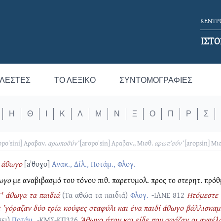
ΚΕΝΤΡΟ
ΙΣΤΟ
ΛΕΣΤΈΣ
ΤΟ ΛΕΞΙΚΌ
ΣΥΝΤΟΜΟΓΡΑΦΊΕΣ
Η
Θ
Ι
Κ
Λ
Μ
Ν
Ξ
Ο
Π
Ρ
Σ
opoˈsini]
Αραβαν.
αρωποσ̑ύν’
[aropoˈsin]
Αραβαν., Μισθ.
αρωπ’σύν’
[aropsin]
Μισ
άθωγο
[aˈθοɣo]
Ανακ., Δίλ., Ποτάμ., Φλογ.
ωγο
με αναβιβασμό του τόνου πιθ. παρετυμολ. προς το στερητ. πρό
' άθωγα τα παιδιά
(Τα αθώα τα παιδιά)
Φλογ.
-ΙΛΝΕ 812
Ητόμεστε 
 ’γόραζαν δύο τρία κούφες σταφύλι και ένα παιδί άθωγο βάλλισκαμ’
σει)
Ποτάμ.
-ΚΜΣ-ΚΠ326
Άθωγο ήτον και είδε που σφάζαν οι ανgέλο