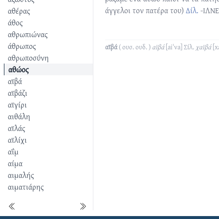
άγγελοι τον πατέρα του)
Δίλ.
-ΙΛΝΕ
αθέρας
άθος
αθρωπιώνας
άθρωπος
αϊβά
( ουσ. ουδ. )
αϊβά
[aiˈva]
Σίλ.
χαϊβά
[x
αθρωποσύνη
αθώος
αϊβά
αϊβάζι
αϊγίρι
αιθάλη
αϊλάς
αϊλίχι
αΐμ
αίμα
αιμαλής
αιματιάρης