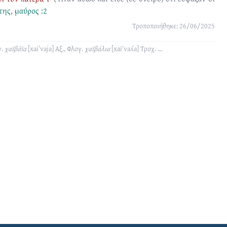
της
,
μαύρος :2
Τροποποιήθηκε: 26/06/2025
.
χαϊβάϊα
[xaiˈvaja]
Αξ., Φλογ.
χαϊβάλια
[xaiˈvaʎa]
Τροχ.
...