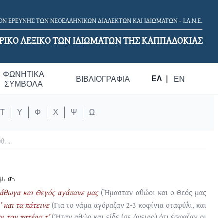
Ν ΕΡΕΥΝΗΣ ΤΩΝ ΝΕΟΕΛΛΗΝΙΚΩΝ ΔΙΑΛΕΚΤΩΝ ΚΑΙ ΙΔΙΩΜΑΤΩΝ - Ι.Λ.Ν.Ε.
ΡΙΚΟ ΛΕΞΙΚΟ TΩΝ ΙΔΙΩΜΑΤΩΝ ΤΗΣ ΚΑΠΠΑΔΟΚΙΑΣ
ΦΩΝΗΤΙΚΆ
ΕΛ
|
ΒΙΒΛΙΟΓΡΑΦΊΑ
EN
ΣΎΜΒΟΛΑ
Τ
Υ
Φ
Χ
Ψ
Ω
θ.
...
θμ.
α-
.
άθωγα και Θεγός αγάπανε μας
(Ἠμασταν αθώοι και ο Θεός μας
 και τα πάτεινε
(Για το νάμα αγόραζαν 2-3 κοφίνια σταφύλι, και
ι τον πατέρα τ’
(Ήταν αθώο και είδε (σε όνειρο) ότι έσφαζαν οι