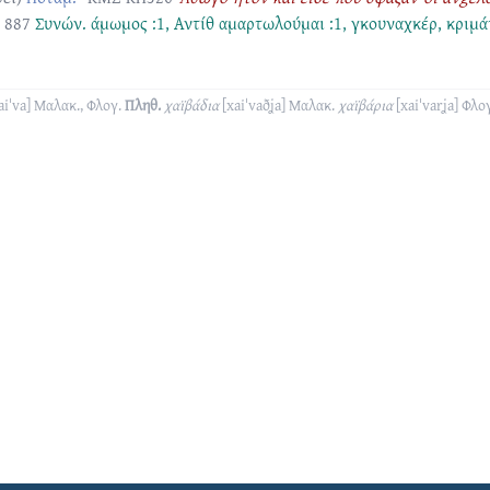
 887
Συνών.
άμωμος :1
, Αντίθ
αμαρτωλούμαι :1
,
γκουναχκέρ
,
κριμά
aiˈva]
Μαλακ., Φλογ.
Πληθ.
χαϊβάδια
[xaiˈvaðʝa]
Μαλακ.
χαϊβάρια
[xaiˈvarʝa]
Φλογ