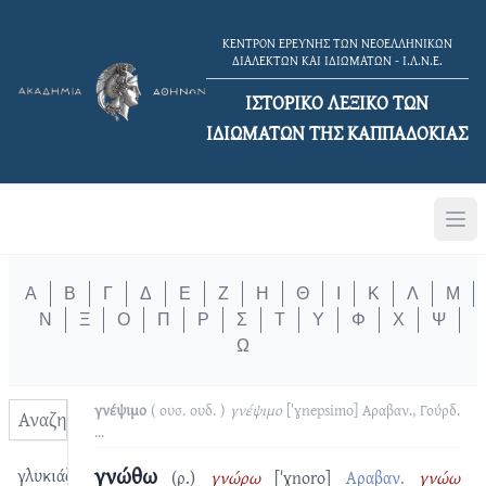
ΚΕΝΤΡΟΝ ΕΡΕΥΝΗΣ ΤΩΝ ΝΕΟΕΛΛΗΝΙΚΩΝ
ΔΙΑΛΕΚΤΩΝ ΚΑΙ ΙΔΙΩΜΑΤΩΝ - Ι.Λ.Ν.Ε.
ΙΣΤΟΡΙΚΟ ΛΕΞΙΚΟ TΩΝ
ΙΔΙΩΜΑΤΩΝ ΤΗΣ ΚΑΠΠΑΔΟΚΙΑΣ
Α
Β
Γ
Δ
Ε
Ζ
Η
Θ
Ι
Κ
Λ
Μ
Ν
Ξ
Ο
Π
Ρ
Σ
Τ
Υ
Φ
Χ
Ψ
Ω
γνέψιμο
( ουσ. ουδ. )
γνέψιμο
[ˈɣnepsimo]
Αραβαν., Γούρδ.
...
γνώθω
γλυκιάζω
(ρ.)
γνώρω
[ˈɣnoro]
Αραβαν.
γνώω