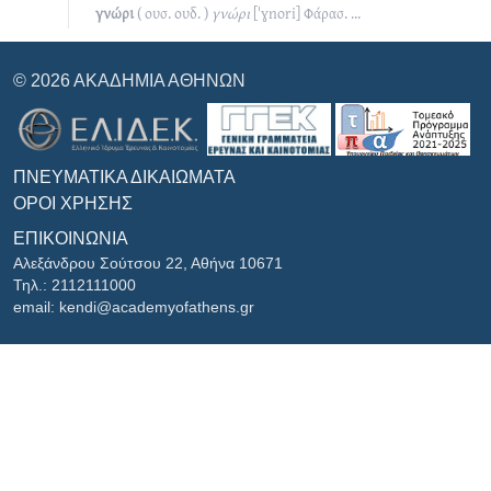
γνώρι
( ουσ. ουδ. )
γνώρι
[ˈɣnori]
Φάρασ.
...
© 2026 ΑΚΑΔΗΜΊΑ ΑΘΗΝΏΝ
ΠΝΕΥΜΑΤΙΚΆ ΔΙΚΑΙΏΜΑΤΑ
ΌΡΟΙ ΧΡΉΣΗΣ
ΕΠΙΚΟΙΝΩΝΊΑ
Αλεξάνδρου Σούτσου 22, Αθήνα 10671
Τηλ.: 2112111000
email: kendi@academyofathens.gr