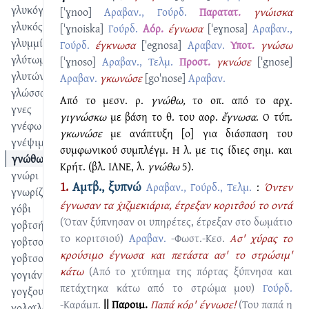
γλυκόγαλα
[ˈɣnoo]
Αραβαν., Γούρδ.
Παρατατ.
γνώισκα
γλυκός
[ˈɣnoiska]
Γούρδ.
Αόρ.
έγνωσα
[ˈeɣnosa]
Αραβαν.,
γλυμμίζω
Γούρδ.
έγκνωσα
[ˈegnosa]
Αραβαν.
Υποτ.
γνώσω
γλύτωμα
[ˈɣnoso]
Αραβαν., Τελμ.
Προστ.
γκνώσε
[ˈgnose]
γλυτώνω
Αραβαν.
γκωνώσε
[goˈnose]
Αραβαν.
γλώσσα
Από το μεσν. ρ.
γνώθω,
το οπ. από το αρχ.
γνες
γιγνώσκω
με βάση το θ. του αορ.
ἔγνωσα
. Ο τύπ.
γνέφω
γκωνώσε
με ανάπτυξη [ο] για διάσπαση του
γνέψιμο
συμφωνικού συμπλέγμ. Η λ. με τις ίδιες σημ. και
γνώθω
Κρήτ. (βλ. ΙΛΝΕ, λ.
γνώθω
5).
γνώρι
1.
Αμτβ., ξυπνώ
Αραβαν., Γούρδ., Τελμ.
:
Όντεν
γνωρίζω
έγνωσαν τα χ̇ıζμεκιάρια, έτρεξαν κοριτσ̑ού το οντά
γόβι
(Όταν ξύπνησαν οι υπηρέτες, έτρεξαν στο δωμάτιο
γοβτσής
το κοριτσιού)
Αραβαν.
-Φωστ.-Κεσ.
Ασ' χύρας το
γοβτσουλαντίζω
κρούσιμο έγνωσα και πετάστα ασ' το στρώσιμ'
γοβτσουλούχι
κάτω
(Από το χτύπημα της πόρτας ξύπνησα και
γογιάνι
πετάχτηκα κάτω από το στρώμα μου)
Γούρδ.
γογξουλαντίζω
-Καράμπ.
|| Παροιμ.
Παπά κόρ' έγνωσε!
(Του παπά η
γολαϊλατίζω