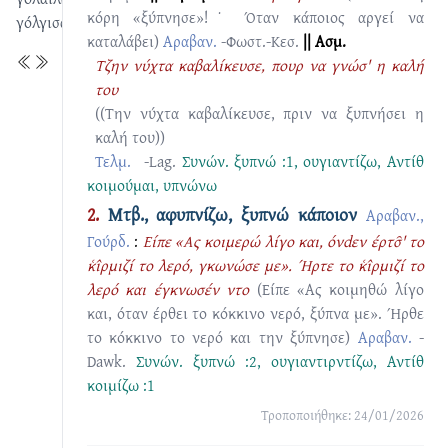
κόρη «ξύπνησε»!˙ Όταν κάποιος αργεί να
γόλγισας
καταλάβει)
Αραβαν.
-Φωστ.-Κεσ.
|| Ασμ.
Τζην νύχτα καβαλίκευσε, πουρ να γνώσ' η καλή
του
((Την νύχτα καβαλίκευσε, πριν να ξυπνήσει η
καλή του))
Τελμ.
-Lag.
Συνών.
ξυπνώ :1
,
ουγιαντίζω
, Αντίθ
κοιμούμαι
,
υπνώνω
2.
Μτβ., αφυπνίζω, ξυπνώ κάποιον
Αραβαν.,
Γούρδ.
:
Είπε «Ας κοιμερώ λίγο και, όνdεν έρτσ̑' το
κ͑ι̂ρμιζί το λερό, γκωνώσε με». Ήρτε το κ͑ι̂ρμιζί το
λερό και έγκνωσέν ντο
(Είπε «Ας κοιμηθώ λίγο
και, όταν έρθει το κόκκινο νερό, ξύπνα με». Ήρθε
το κόκκινο το νερό και την ξύπνησε)
Αραβαν.
-
Dawk.
Συνών.
ξυπνώ :2
,
ουγιαντιρντίζω
, Αντίθ
κοιμίζω :1
Τροποποιήθηκε: 24/01/2026